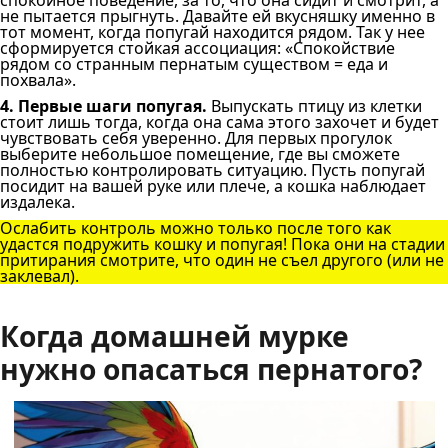
спокойное поведение, за то, что она сидит и смотрит, а
не пытается прыгнуть. Давайте ей вкусняшку именно в
тот момент, когда попугай находится рядом. Так у нее
сформируется стойкая ассоциация: «Спокойствие
рядом со странным пернатым существом = еда и
похвала».
4. Первые шаги попугая.
Выпускать птицу из клетки
стоит лишь тогда, когда она сама этого захочет и будет
чувствовать себя уверенно. Для первых прогулок
выберите небольшое помещение, где вы сможете
полностью контролировать ситуацию. Пусть попугай
посидит на вашей руке или плече, а кошка наблюдает
издалека.
Ослабить контроль можно только после того как
удастся подружить кошку и попугая! Пока они на стадии
притирания смотрите, что один не съел другого (или не
заклевал).
Когда домашней мурке
нужно опасаться пернатого?