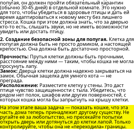
попугая, он должен пройти обязательный карантин
(обычно 30-45 дней) в отдельной комнате. Это нужно
для того, чтобы убедиться в здоровье птицы и дать ей
время адаптироваться к новому месту без лишнего
стресса. Кошка при этом должна знать, что за дверью
кто-то есть, слышать звуки, но не иметь возможности
увидеть или достать птицу.
2. Создание безопасной зоны для попугая.
Клетка для
попугая должна быть не просто домиком, а настоящей
крепостью. Она должна быть достаточно просторной.
Прочность:
Прутья клетки должны быть прочными,
расстояние между ними — таким, чтобы кошка не могла
просунуть лапу.
Замок:
Дверца клетки должна надежно закрываться на
замок. Обычная защелка для умного кота — не
преграда.
Расположение:
Разместите клетку у стены. Это даст
птице чувство защищенности с тыла. Убедитесь, что
рядом нет полок, шкафов или других поверхностей, с
которых кошка могла бы запрыгнуть на крышу клетки.
На этом этапе ваша задача — показать кошке, что эта
часть дома теперь принадлежит другому существу. Не
ругайте её за любопытство, но пресекайте попытки
открыть дверь или дотянуться до клетки лапой. Только
контролируйте, чтобы она не «переходила» границы.