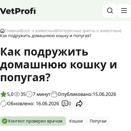
База знаний о животных и ветеринарии
Главная
Блог о животных
Интересные факты о животных
Как подружить домашнюю кошку и попугая?
Блог о животных
Как подружить
домашнюю кошку и
Форум
попугая?
Войти
RU
5,0
35
7
минут
Опубликовано:
15.06.2026
0
Обновлено: 16.06.2026
Контент проверен врачом
Кошки
Попугаи