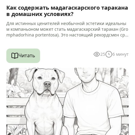
Как содержать мадагаскарского таракана
в домашних условиях?
Для истинных ценителей необычной эстетики идеальны
м компаньоном может стать мадагаскарский таракан (Gro
mphadorhina portentosa). Это настоящий рекордсмен сре
ди своих сородичей, достигающий 5–9 сантиметров в дли
ну.…
25
6
минут
Читать