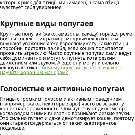
которых риск для птицы минимален, а сама птица
чувствует себя увереннее.
Крупные виды попугаев
Крупные попугаи (жако, амазоны, какаду) гораздо реже
боятся кошек — их размер, мощный клюв и когти
внушают уважение даже взрослому коту. Такие птицы
способны постоять за себя, если кошка попытается
проявить агрессию. Часто крупные попугаи сами ведут
себя доминантно и могут отпугнуть кота резким
движением или звуком. А ещё они могут и сильно
клюнуть котика –
почему попугай кусается и как его
научить хорошим манерам?
Голосистые и активные попугаи
Птицы с громким голосом и активным поведением
(например, жако, некоторые ары) часто вызывают у
кошек настороженность. Они чувствуют дискомфорт
когда рядом с ними внезапно возникают резкие звуки.
Это сильно пугает и даже демотивирует кошек, поэтому
они стараются держаться от таких квартирантов
подальше.