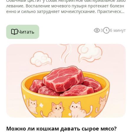
Обычный цистит у собак неприятное бактериальное забо
левание. Воспаление мочевого пузыря протекает болезн
енно и сильно затрудняет мочеиспускание. Практически
всегда микробный процесс провоцирует воспаление кан
ала уретры.…
3
6
минут
Читать
Можно ли кошкам давать сырое мясо?