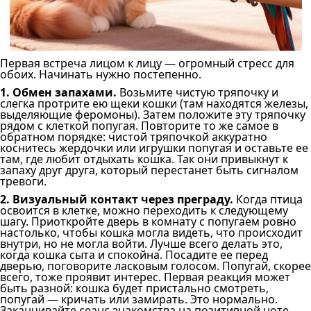
Первая встреча лицом к лицу — огромный стресс для
обоих. Начинать нужно постепенно.
1. Обмен запахами.
Возьмите чистую тряпочку и
слегка протрите ею щеки кошки (там находятся железы,
выделяющие феромоны). Затем положите эту тряпочку
рядом с клеткой попугая. Повторите то же самое в
обратном порядке: чистой тряпочкой аккуратно
коснитесь жердочки или игрушки попугая и оставьте ее
там, где любит отдыхать кошка. Так они привыкнут к
запаху друг друга, который перестанет быть сигналом
тревоги.
2. Визуальный контакт через преграду.
Когда птица
освоится в клетке, можно переходить к следующему
шагу. Приоткройте дверь в комнату с попугаем ровно
настолько, чтобы кошка могла видеть, что происходит
внутри, но не могла войти. Лучше всего делать это,
когда кошка сыта и спокойна. Посадите ее перед
дверью, поговорите ласковым голосом. Попугай, скорее
всего, тоже проявит интерес. Первая реакция может
быть разной: кошка будет пристально смотреть,
попугай — кричать или замирать. Это нормально.
Заканчивайте сеанс знакомства на позитивной ноте,