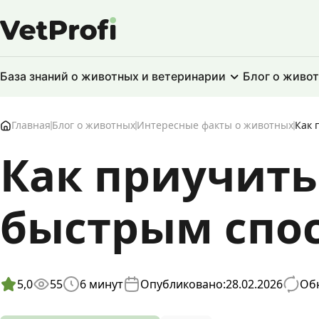
База знаний о животных и ветеринарии
Блог о живо
Главная
Блог о животных
Интересные факты о животных
Как 
Как приучить
быстрым спо
5,0
55
6
минут
Опубликовано:
28.02.2026
Обн