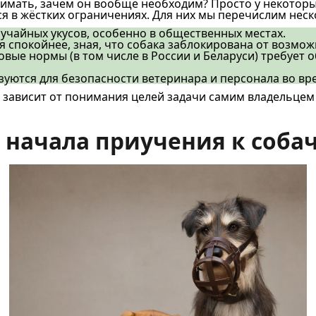
нимать, зачем он вообще необходим? Просто у некотор
я в жёстких ограничениях. Для них мы перечислим нес
учайных укусов, особенно в общественных местах.
я спокойнее, зная, что собака заблокирована от возмо
авовые нормы (в том числе в России и Беларуси) требуе
зуются для безопасности ветеринара и персонала во вр
у зависит от понимания целей задачи самим владельцем
 начала приучения к соба