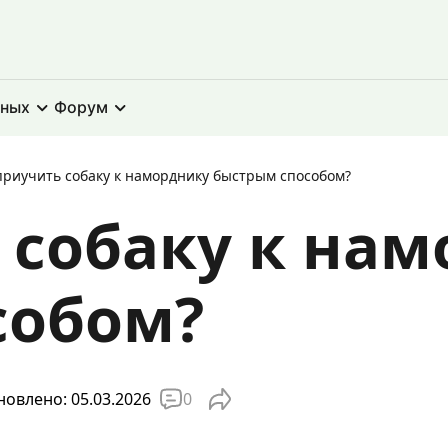
тных
Форум
приучить собаку к наморднику быстрым способом?
 собаку к на
собом?
0
овлено: 05.03.2026