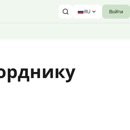
Войти
RU
морднику