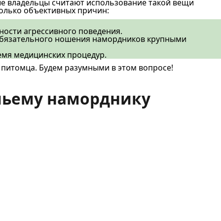
ые владельцы считают использование такой вещи
колько объективных причин:
жности агрессивного поведения.
т обязательного ношения намордников крупными
емя медицинских процедур.
 питомца. Будем разумными в этом вопросе!
чьему наморднику