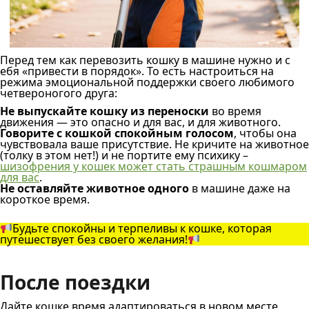
Перед тем как перевозить кошку в машине нужно и с
ебя «привести в порядок». То есть настроиться на
режима эмоциональной поддержки своего любимого
четвероногого друга:
Не выпускайте кошку из переноски
во время
движения — это опасно и для вас, и для животного.
Говорите с кошкой спокойным голосом
, чтобы она
чувствовала ваше присутствие. Не кричите на животное
(толку в этом нет!) и не портите ему психику –
шизофрения у кошек может стать страшным кошмаром
для вас
.
Не оставляйте животное одного
в машине даже на
короткое время.
Будьте спокойны и терпеливы к кошке, которая
путешествует без своего желания!
После поездки
Дайте кошке время адаптироваться в новом месте.