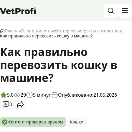
База знаний о животных и ветеринарии
Главная
Блог о животных
Интересные факты о животных
Как правильно перевозить кошку в машине?
Блог о животных
Как правильно
перевозить кошку в
Форум
машине?
Войти
RU
5,0
29
5
минут
Опубликовано:
21.05.2026
0
Контент проверен врачом
Кошки