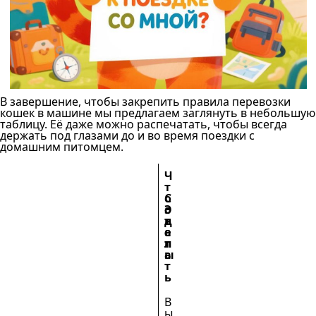
В завершение, чтобы закрепить правила перевозки
кошек в машине мы предлагаем заглянуть в небольшую
таблицу. Её даже можно распечатать, чтобы всегда
держать под глазами до и во время поездки с
домашним питомцем.
Ч
т
о
С
Э
с
о
т
д
в
а
е
е
п
л
т
а
ы
т
ь
В
ы