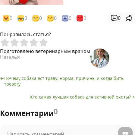
0
0
0
0
0
0
0
Понравилась статья?
Подготовлено ветеринарным врачом
Наталья
Почему собака ест траву: норма, причины и когда бить
Навигация
тревогу
по
Кто самая лучшая собака для активной охоты?
записям
0
Комментарии