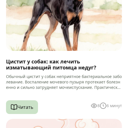
Цистит у собак: как лечить
изматывающий питомца недуг?
Обычный цистит у собак неприятное бактериальное забо
левание. Воспаление мочевого пузыря протекает болезн
енно и сильно затрудняет мочеиспускание. Практически
всегда микробный процесс провоцирует воспаление кан
ала уретры.…
8
6
минут
Читать