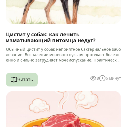
Цистит у собак: как лечить
изматывающий питомца недуг?
Обычный цистит у собак неприятное бактериальное забо
левание. Воспаление мочевого пузыря протекает болезн
енно и сильно затрудняет мочеиспускание. Практически
всегда микробный процесс провоцирует воспаление кан
ала уретры.…
8
6
минут
Читать