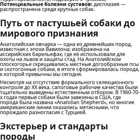
Потенциальные болезни суставов:
дисплазия —
распространена среди крупных собак.
Путь от пастушьей собаки до
мирового признания
Анатолийская овчарка — одна из древнейших пород,
известная с эпохи Вавилона; изображена на
ассирийских барельефах, где её использовали для
охоты на львов и защиты стад. На Анатолийском
плоскогорье скрещивались местные догообразные псы
и скотогонные собаки, в итоге сформировалась порода,
к которой привычны мы сегодня.
Несмотря на отсутствие формального селекционного
контроля до XX века, сапоговые рабочие качества были
тщательно выведены естественным отбором. В 1960-70-
х годах первые собаки были завезены в США, где
порода была названа «Anatolian Shepherd», но многие
американские линии оказались метисными, что
порождало разногласия с Турцией.
Экстерьер и стандарты
породы