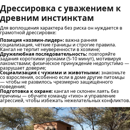
Дрессировка с уважением к
древним инстинктам
Для воплощения характера без риска он нуждается в
грамотной дрессировке:
Позиция «хозяин-лидер»:
важна ранняя
социализация, чёткие границы и строгие правила.
Кангал не терпит неуверенности в хозяине;
Дружелюбная последовательность:
повторяйте
задания короткими уроками (5-10 минут), мотивируя
лакомствами; физическое принуждение недопустимо —
разрушает доверие;
Социализация с чужими и животными:
знакомьте
со взросления, особенно если в доме другие питомцы
— чтобы не развилось чрезмерно защищённого
поведения;
Подготовка к охране:
кангал не склонен лаять без
причины — обучите команду «тихо» и управление
агрессией, чтобы избежать нежелательных конфликтов.