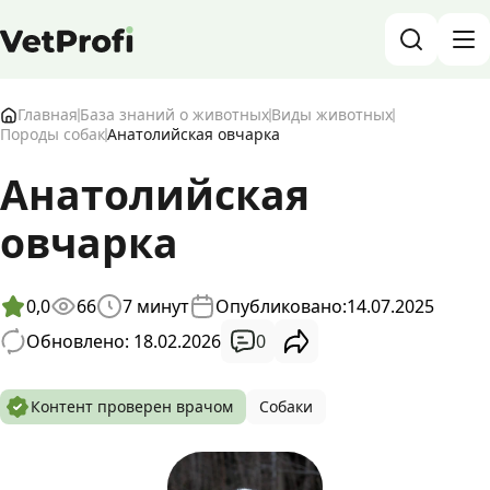
База знаний о животных и ветеринарии
Главная
База знаний о животных
Виды животных
Породы собак
Анатолийская овчарка
Блог о животных
Анатолийская
Форум
овчарка
Войти
RU
0,0
66
7
минут
Опубликовано:
14.07.2025
0
Обновлено: 18.02.2026
Контент проверен врачом
Собаки