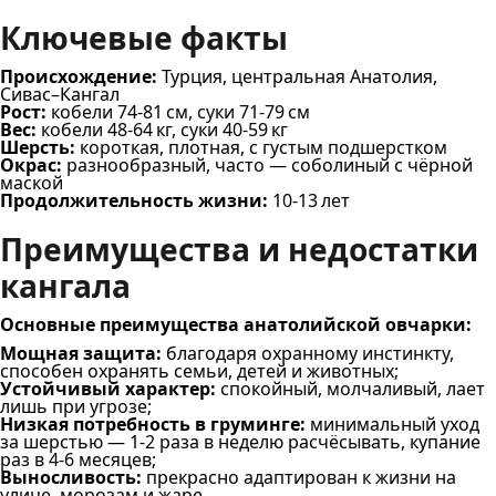
Ключевые факты
Происхождение:
Турция, центральная Анатолия,
Сивас–Кангал
Рост:
кобели 74-81 см, суки 71-79 см
Вес:
кобели 48-64 кг, суки 40-59 кг
Шерсть:
короткая, плотная, с густым подшерстком
Окрас:
разнообразный, часто — соболиный с чёрной
маской
Продолжительность жизни:
10-13 лет
Преимущества и недостатки
кангала
Основные преимущества анатолийской овчарки:
Мощная защита:
благодаря охранному инстинкту,
способен охранять семьи, детей и животных;
Устойчивый характер:
спокойный, молчаливый, лает
лишь при угрозе;
Низкая потребность в груминге:
минимальный уход
за шерстью — 1-2 раза в неделю расчёсывать, купание
раз в 4-6 месяцев;
Выносливость:
прекрасно адаптирован к жизни на
улице, морозам и жаре.