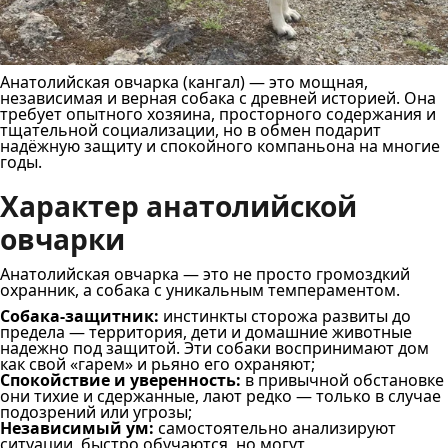
Анатолийская овчарка (кангал) — это мощная,
независимая и верная собака с древней историей. Она
требует опытного хозяина, просторного содержания и
тщательной социализации, но в обмен подарит
надёжную защиту и спокойного компаньона на многие
годы.
Характер анатолийской
овчарки
Анатолийская овчарка — это не просто громоздкий
охранник, а собака с уникальным темпераментом.
Собака-защитник:
инстинкты сторожа развиты до
предела — территория, дети и домашние животные
надежно под защитой. Эти собаки воспринимают дом
как свой «гарем» и рьяно его охраняют;
Спокойствие и уверенность:
в привычной обстановке
они тихие и сдержанные, лают редко — только в случае
подозрений или угрозы;
Независимый ум:
самостоятельно анализируют
ситуации, быстро обучаются, но могут