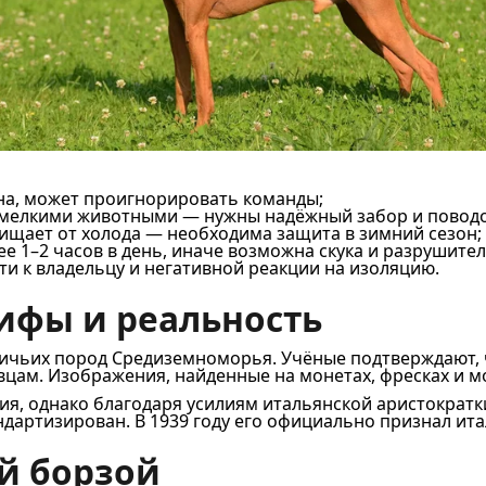
на, может проигнорировать команды;
 мелкими животными — нужны надёжный забор и поводо
ищает от холода — необходима защита в зимний сезон;
е 1–2 часов в день, иначе возможна скука и разрушите
ти к владельцу и негативной реакции на изоляцию.
ифы и реальность
ичьих пород Средиземноморья. Учёные подтверждают, ч
. Изображения, найденные на монетах, фресках и мозаи
ия, однако благодаря усилиям итальянской аристократки
артизирован. В 1939 году его официально признал италь
й борзой