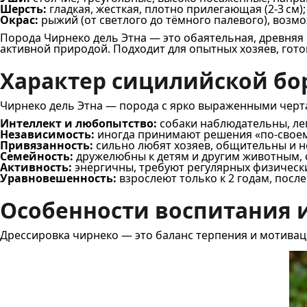
Шерсть:
гладкая, жесткая, плотно прилегающая (2-3 см);
Окрас:
рыжий (от светлого до тёмного палевого), возм
Порода Чирнеко дель Этна — это обаятельная, древняя
активной природой. Подходит для опытных хозяев, гото
Характер сицилийской бор
Чирнеко дель Этна — порода с ярко выраженными черт
Интеллект и любопытство:
собаки наблюдательны, лег
Независимость:
иногда принимают решения «по-своем
Привязанность:
сильно любят хозяев, общительны и н
Семейность:
дружелюбны к детям и другим животным,
Активность:
энергичны, требуют регулярных физически
Уравновешенность:
взрослеют только к 2 годам, посл
Особенности воспитания 
Дрессировка чирнеко — это баланс терпения и мотивац