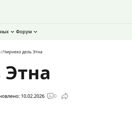
тных
Форум
ак
Чирнеко дель Этна
 Этна
0
овлено: 10.02.2026