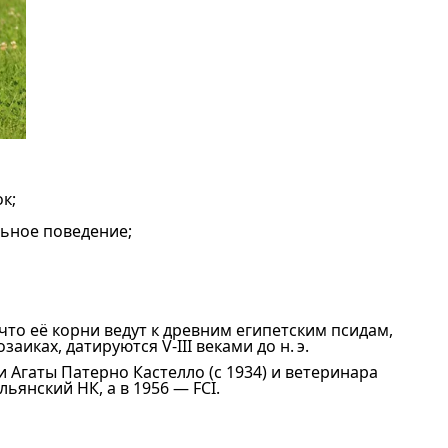
к;
льное поведение;
то её корни ведут к древним египетским псидам,
ках, датируются V-III веками до н. э.
 Агаты Патерно Кастелло (с 1934) и ветеринара
янский НК, а в 1956 — FCI.