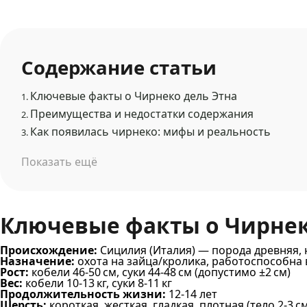
Содержание статьи
Ключевые факты о Чирнеко дель Этна
1.
Преимущества и недостатки содержания
2.
Как появилась чирнеко: мифы и реальность
3.
Показать ещё
Ключевые факты о Чирнек
Происхождение:
Сицилия (Италия) — порода древняя, 
Назначение:
охота на зайца/кролика, работоспособна 
Рост:
кобели 46-50 см, суки 44-48 см (допустимо ±2 см)
Вес:
кобели 10-13 кг, суки 8-11 кг
Продолжительность жизни:
12-14 лет
Шерсть:
короткая, жесткая, гладкая, плотная (тело 2-3 с