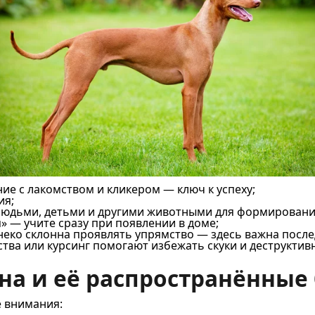
е с лакомством и кликером — ключ к успеху;
ия;
людьми, детьми и другими животными для формировани
я» — учите сразу при появлении в доме;
неко склонна проявлять упрямство — здесь важна после
тва или курсинг помогают избежать скуки и деструктив
на и её распространённые
е внимания: