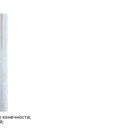
е конечности;
й;