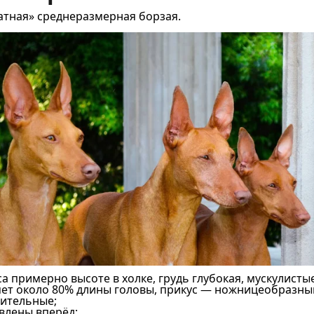
атная» среднеразмерная борзая.
 примерно высоте в холке, грудь глубокая, мускулисты
яет около 80% длины головы, прикус — ножницеобразны
зительные;
влены вперёд;