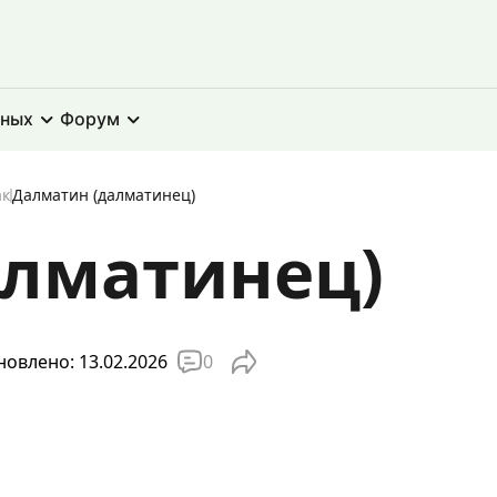
тных
Форум
ак
Далматин (далматинец)
алматинец)
0
овлено: 13.02.2026