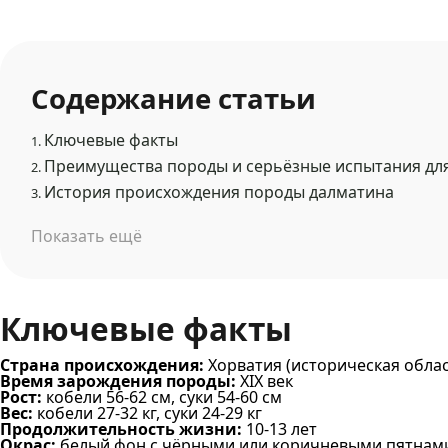
Содержание статьи
Ключевые факты
1.
Преимущества породы и серьёзные испытания дл
2.
История происхождения породы далматина
3.
Показать ещё
Ключевые факты
Страна происхождения:
Хорватия (историческая обла
Время зарождения породы:
XIX век
Рост:
кобели 56-62 см, суки 54-60 см
Вес:
кобели 27-32 кг, суки 24-29 кг
Продолжительность жизни:
10-13 лет
Окрас:
белый фон с чёрными или коричневыми пятнами 