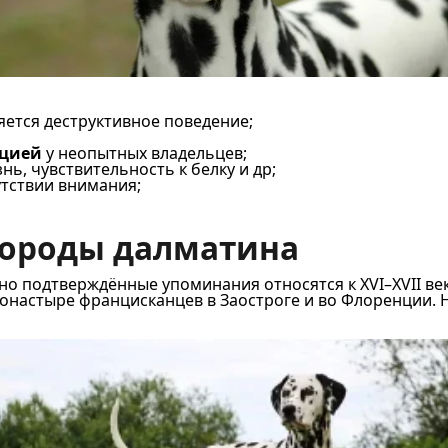
яется деструктивное поведение;
ацией
у неопытных владельцев;
ь, чувствительность к белку и др;
утствии внимания;
породы далматина
о подтверждённые упоминания относятся к XVI–XVII век
монастыре францисканцев в Заостроге и во Флоренции. 