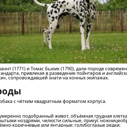
ннаннт (1771) и Томас Бьюик (1790), дали породе соврем
андарта, привлекая в разведение пойнтеров и английс
и», сопровождавшей знати на конных экипажах.
ороды
обака с чётким квадратным форматом корпуса.
умеренно подобранный живот, объёмная грудная клетка
крытыми ноздрями, челюсти сильные, прикус ножницеобр
тёмно-коричневые или янтарные; голубоглазые редки;