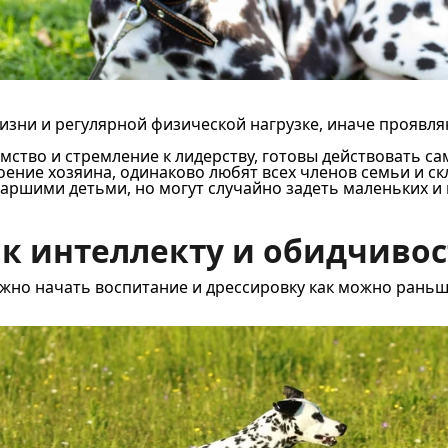
изни и регулярной физической нагрузке, иначе проявл
ство и стремление к лидерству, готовы действовать са
ение хозяина, одинаково любят всех членов семьи и ск
таршими детьми, но могут случайно задеть маленьких и
 к интеллекту и обидчиво
но начать воспитание и дрессировку как можно раньше