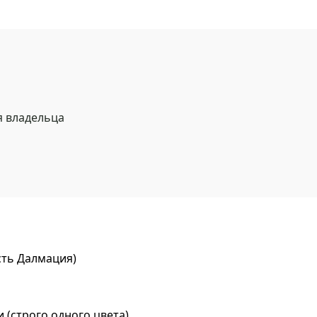
я владельца
сть Далмация)
(строго одного цвета)