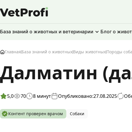
База знаний о животных и ветеринарии
Блог о живо
Главная
База знаний о животных
Виды животных
Породы соб
Далматин (д
5,0
70
8
минут
Опубликовано:
27.08.2025
Обн
Контент проверен врачом
Собаки