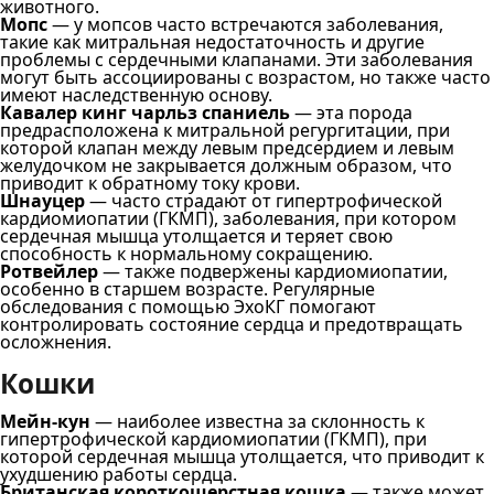
животного.
Мопс
— у мопсов часто встречаются заболевания,
такие как митральная недостаточность и другие
проблемы с сердечными клапанами. Эти заболевания
могут быть ассоциированы с возрастом, но также часто
имеют наследственную основу.
Кавалер кинг чарльз спаниель
— эта порода
предрасположена к митральной регургитации, при
которой клапан между левым предсердием и левым
желудочком не закрывается должным образом, что
приводит к обратному току крови.
Шнауцер
— часто страдают от гипертрофической
кардиомиопатии (ГКМП), заболевания, при котором
сердечная мышца утолщается и теряет свою
способность к нормальному сокращению.
Ротвейлер
— также подвержены кардиомиопатии,
особенно в старшем возрасте. Регулярные
обследования с помощью ЭхоКГ помогают
контролировать состояние сердца и предотвращать
осложнения.
Кошки
Мейн-кун
— наиболее известна за склонность к
гипертрофической кардиомиопатии (ГКМП), при
которой сердечная мышца утолщается, что приводит к
ухудшению работы сердца.
Британская короткошерстная кошка
— также может