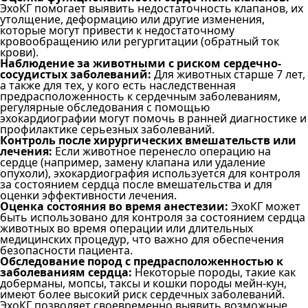
ЭхоКГ помогает выявить недостаточность клапанов, их
утолщение, деформацию или другие изменения,
которые могут привести к недостаточному
кровообращению или регургитации (обратный ток
крови).
Наблюдение за животными с риском сердечно-
сосудистых заболеваний:
Для животных старше 7 лет,
а также для тех, у кого есть наследственная
предрасположенность к сердечным заболеваниям,
регулярные обследования с помощью
эхокардиографии могут помочь в ранней диагностике и
профилактике серьезных заболеваний.
Контроль после хирургических вмешательств или
лечения:
Если животное перенесло операцию на
сердце (например, замену клапана или удаление
опухоли), эхокардиография используется для контроля
за состоянием сердца после вмешательства и для
оценки эффективности лечения.
Оценка состояния во время анестезии:
ЭхоКГ может
быть использовано для контроля за состоянием сердца
животных во время операции или длительных
медицинских процедур, что важно для обеспечения
безопасности пациента.
Обследование пород с предрасположенностью к
заболеваниям сердца:
Некоторые породы, такие как
доберманы, мопсы, таксы и кошки породы мейн-кун,
имеют более высокий риск сердечных заболеваний.
ЭхоКГ позволяет своевременно выявить возможные