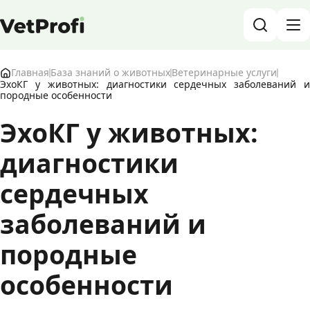
База знаний о животных и ветеринарии
Главная
База знаний о животных
Ветеринарные услуги
ЭхоКГ у животных: диагностики сердечных заболеваний и
породные особенности
Блог о животных
ЭхоКГ у животных:
Форум
диагностики
Войти
RU
сердечных
заболеваний и
породные
особенности