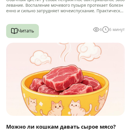
левание. Воспаление мочевого пузыря протекает болезн
енно и сильно затрудняет мочеиспускание. Практически
всегда микробный процесс провоцирует воспаление кан
ала уретры.…
6
6
минут
Читать
Можно ли кошкам давать сырое мясо?