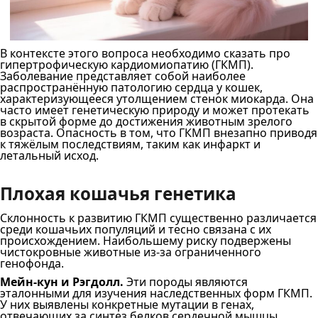
В контексте этого вопроса необходимо сказать про
гипертрофическую кардиомиопатию (ГКМП).
Заболевание представляет собой наиболее
распространённую патологию сердца у кошек,
характеризующееся утолщением стенок миокарда. Она
часто имеет генетическую природу и может протекать
в скрытой форме до достижения животным зрелого
возраста. Опасность в том, что ГКМП внезапно приводя
к тяжёлым последствиям, таким как инфаркт и
летальный исход.
Плохая кошачья генетика
Склонность к развитию ГКМП существенно различается
среди кошачьих популяций и тесно связана с их
происхождением. Наибольшему риску подвержены
чистокровные животные из-за ограниченного
генофонда.
Мейн-кун и Рэгдолл.
Эти породы являются
эталонными для изучения наследственных форм ГКМП.
У них выявлены конкретные мутации в генах,
отвечающих за синтез белков сердечной мышцы.