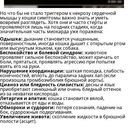
Но что бы не стало триггером к некрозу сердечной
мышцы у кошки симптомы важно знать и уметь
вовремя разглядеть. Хотя они и часто стерты и
проявляются лишь на поздних стадиях, когда
значительная часть миокарда уже поражена:
Одышка:
дыхание становится учащенным,
поверхностным, иногда кошка дышит с открытым ртом
или высунутым языком, как собака.
Беспокойство и болевой синдром:
животное
проявляет сильное беспокойство, может кричать от
боли, прятаться, проявлять агрессию при попытке
взять его на руки.
Нарушение координации:
шаткая походка, слабость
конечностей, вплоть до паралича задних лап (если
произошла тромбоэмболия брюшной аорты).
Цианоз или бледность слизистых:
десны и язык
приобретают синюшный или очень бледный оттенок
из-за нехватки кислорода.
Летаргия и апатия:
кошка становится вялой,
отказывается от еды и воды.
Обмороки и судороги:
потеря сознания, падение на
бок, судорожные подергивания.
Увеличение живота:
скопление жидкости в брюшной
полости (асцит).