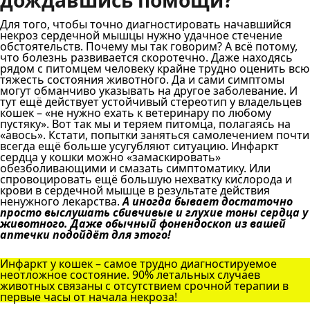
дождавшись помощи?
Для того, чтобы точно диагностировать начавшийся
некроз сердечной мышцы нужно удачное стечение
обстоятельств. Почему мы так говорим? А всё потому,
что болезнь развивается скоротечно. Даже находясь
рядом с питомцем человеку крайне трудно оценить всю
тяжесть состояния животного. Да и сами симптомы
могут обманчиво указывать на другое заболевание. И
тут ещё действует устойчивый стереотип у владельцев
кошек – «не нужно ехать к ветеринару по любому
пустяку». Вот так мы и теряем питомца, полагаясь на
«авось». Кстати, попытки заняться самолечением почти
всегда ещё больше усугубляют ситуацию. Инфаркт
сердца у кошки можно «замаскировать»
обезболивающими и смазать симптоматику. Или
спровоцировать ещё большую нехватку кислорода и
крови в сердечной мышце в результате действия
ненужного лекарства.
А иногда бывает достаточно
просто выслушать сбивчивые и глухие тоны сердца у
животного. Даже обычный фонендоскоп из вашей
аптечки подойдёт для этого!
Инфаркт у кошек – самое трудно диагностируемое
неотложное состояние. 90% летальных случаев
животных связаны с отсутствием срочной терапии в
первые часы от начала некроза!