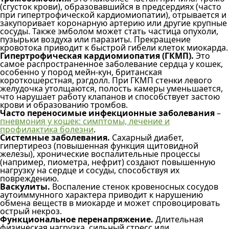
(сгусток крови), образовавшийся в предсердиях (часто
при гипертрофической кардиомиопатии), отрывается и
закупоривает коронарную артерию или другие крупные
сосуды. Также эмболом может стать частица опухоли,
пузырьки воздуха или паразиты. Прекращение
кровотока приводит к быстрой гибели клеток миокарда.
Гипертрофическая кардиомиопатия (ГКМП).
Это
самое распространенное заболевание сердца у кошек,
особенно у пород мейн-кун, британская
короткошерстная, рэгдолл. При ГКМП стенки левого
желудочка утолщаются, полость камеры уменьшается,
что нарушает работу клапанов и способствует застою
крови и образованию тромбов.
Часто переносимые инфекционные заболевания
–
пневмония у кошек: симптомы, лечение и
профилактика болезни
.
Системные заболевания.
Сахарный диабет,
гипертиреоз (повышенная функция щитовидной
железы), хронические воспалительные процессы
(например, пиометра, нефрит) создают повышенную
нагрузку на сердце и сосуды, способствуя их
повреждению.
Васкулиты.
Воспаление стенок кровеносных сосудов
аутоиммунного характера приводит к нарушению
обмена веществ в миокарде и может спровоцировать
острый некроз.
Функциональное перенапряжение.
Длительная
физическая нагрузка, сильный стресс или