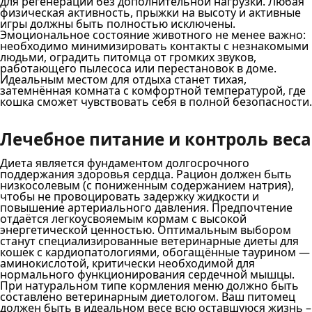
для регенерации без дополнительной нагрузки. Любая
физическая активность, прыжки на высоту и активные
игры должны быть полностью исключены.
Эмоциональное состояние животного не менее важно:
необходимо минимизировать контакты с незнакомыми
людьми, оградить питомца от громких звуков,
работающего пылесоса или перестановок в доме.
Идеальным местом для отдыха станет тихая,
затемнённая комната с комфортной температурой, где
кошка сможет чувствовать себя в полной безопасности.
Лечебное питание и контроль веса
Диета является фундаментом долгосрочного
поддержания здоровья сердца. Рацион должен быть
низкосолевым (с пониженным содержанием натрия),
чтобы не провоцировать задержку жидкости и
повышение артериального давления. Предпочтение
отдаётся легкоусвояемым кормам с высокой
энергетической ценностью. Оптимальным выбором
станут специализированные ветеринарные диеты для
кошек с кардиопатологиями, обогащённые таурином —
аминокислотой, критически необходимой для
нормального функционирования сердечной мышцы.
При натуральном типе кормления меню должно быть
составлено ветеринарным диетологом. Ваш питомец
должен быть в идеальном весе всю оставшуюся жизнь –