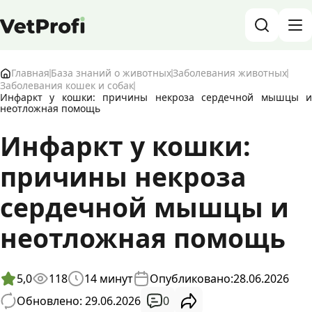
База знаний о животных и ветеринарии
Главная
База знаний о животных
Заболевания животных
Заболевания кошек и собак
Инфаркт у кошки: причины некроза сердечной мышцы и
Блог о животных
неотложная помощь
Инфаркт у кошки:
Форум
причины некроза
Войти
RU
сердечной мышцы и
неотложная помощь
5,0
118
14
минут
Опубликовано:
28.06.2026
0
Обновлено: 29.06.2026