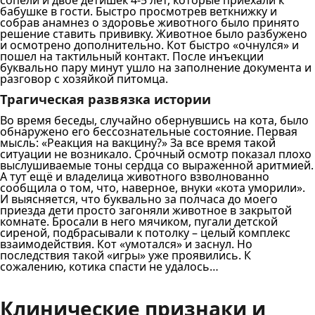
сопели и двое детишек 4-5 лет, которые приехали к
бабушке в гости. Быстро просмотрев веткнижку и
собрав анамнез о здоровье животного было принято
решение ставить прививку. Животное было разбужено
и осмотрено дополнительно. Кот быстро «очнулся» и
пошел на тактильный контакт. После инъекции
буквально пару минут ушло на заполнение документа и
разговор с хозяйкой питомца.
Трагическая развязка истории
Во время беседы, случайно обернувшись на кота, было
обнаружено его бессознательные состояние. Первая
мысль: «Реакция на вакцину?» За все время такой
ситуации не возникало. Срочный осмотр показал плохо
выслушиваемые тоны сердца со выраженной аритмией.
А тут ещё и владелица животного взволнованно
сообщила о том, что, наверное, внуки «кота уморили».
И выясняется, что буквально за полчаса до моего
приезда дети просто загоняли животное в закрытой
комнате. Бросали в него мячиком, пугали детской
сиреной, подбрасывали к потолку – целый комплекс
взаимодействия. Кот «умотался» и заснул. Но
последствия такой «игры» уже проявились. К
сожалению, котика спасти не удалось…
Клинические признаки и