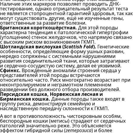
Наличие этих маркеров позволяет проводить ДНК-
тестирование, однако отрицательный результат теста
не является стопроцентной гарантией здоровья, так как
могут существовать другие, ещё не изученные гены,
ответственные за развитие болезни.
Британская короткошёрстная.
Для этой породы
характерна тенденция к патологической гипертрофии
(утолщению) стенок желудочков, что напрямую связано
с высоким риском возникновения ГКМП.
Шотландская вислоухая (
Scottish Fold
).
Генетические
особенности, определяющие форму ушных раковин,
нередко сопряжены с системными нарушениями
развития соединительной ткани, которые затрагивают
и сердечно-сосудистую систему, делая её уязвимой.
Сфинкс.
Врождённые аномалии строения сердца у
представителей этой породы встречаются
относительно часто. Риск многократно возрастает при
неконтролируемом и неграмотном племенном
разведении без должного отбора производителей.
Персидская кошка, Норвежская лесная и
Бирманская кошка.
Данные породы также входят в
группу риска, демонстрируя семейную и
наследственную передачу склонности к ГКМП.
А вот в противоположность чистокровным особям,
беспородные кошки (метисы) страдают от сердечных
патологий значительно реже. Это объясняется
эффектом гибридной силы (
гетерозиса
) и более