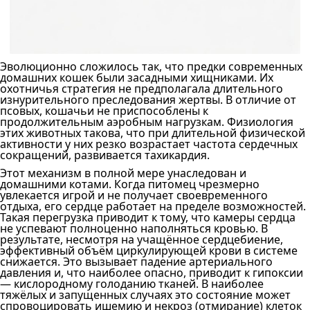
Эволюционно сложилось так, что предки современных
домашних кошек были засадными хищниками. Их
охотничья стратегия не предполагала длительного
изнурительного преследования жертвы. В отличие от
псовых, кошачьи не приспособлены к
продолжительным аэробным нагрузкам. Физиология
этих животных такова, что при длительной физической
активности у них резко возрастает частота сердечных
сокращений, развивается тахикардия.
Этот механизм в полной мере унаследован и
домашними котами. Когда питомец чрезмерно
увлекается игрой и не получает своевременного
отдыха, его сердце работает на пределе возможностей.
Такая перегрузка приводит к тому, что камеры сердца
не успевают полноценно наполняться кровью. В
результате, несмотря на учащённое сердцебиение,
эффективный объём циркулирующей крови в системе
снижается. Это вызывает падение артериального
давления и, что наиболее опасно, приводит к гипоксии
— кислородному голоданию тканей. В наиболее
тяжёлых и запущенных случаях это состояние может
спровоцировать ишемию и некроз (отмирание) клеток