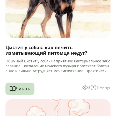
Цистит у собак: как лечить
изматывающий питомца недуг?
Обычный цистит у собак неприятное бактериальное забо
левание. Воспаление мочевого пузыря протекает болезн
енно и сильно затрудняет мочеиспускание. Практически
всегда микробный процесс провоцирует воспаление кан
ала уретры.…
8
6
минут
Читать