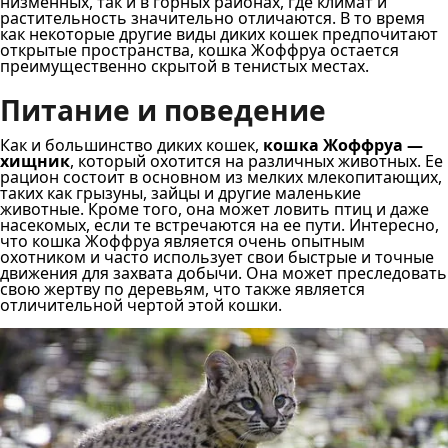
низменных, так и в горных районах, где климат и
растительность значительно отличаются. В то время
как некоторые другие виды диких кошек предпочитают
открытые пространства, кошка Жоффруа остается
преимущественно скрытой в тенистых местах.
Питание и поведение
Как и большинство диких кошек,
кошка Жоффруа —
хищник
, который охотится на различных животных. Ее
рацион состоит в основном из мелких млекопитающих,
таких как грызуны, зайцы и другие маленькие
животные. Кроме того, она может ловить птиц и даже
насекомых, если те встречаются на ее пути. Интересно,
что кошка Жоффруа является очень опытным
охотником и часто использует свои быстрые и точные
движения для захвата добычи. Она может преследовать
свою жертву по деревьям, что также является
отличительной чертой этой кошки.