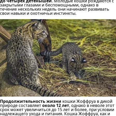
до четырех детенышей
. Молодые кошки рождаются с
закрытыми глазами и беспомощными, однако в
течение нескольких недель они начинают развивать
свои навыки и охотничьи инстинкты.
Продолжительность жизни
кошки Жоффруа в дикой
природе составляет
около 12 лет
, однако в неволе этот
срок может увеличиться до 15 лет и более, при условии
надлежащего ухода и питания. Кошка Жоффруа, как и