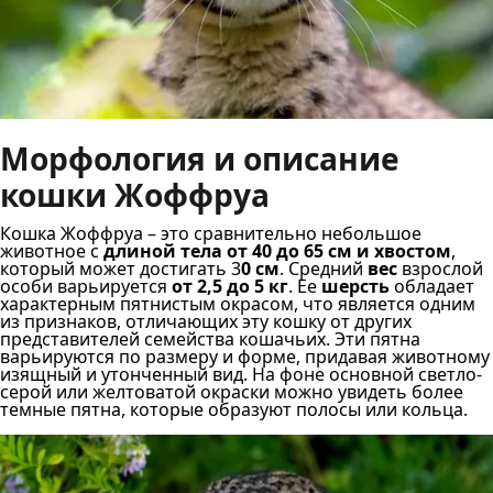
Морфология и описание
кошки Жоффруа
Кошка Жоффруа – это сравнительно небольшое
животное с
длиной тела от 40 до 65 см и хвостом
,
который может достигать 3
0 см
. Средний
вес
взрослой
особи варьируется
от 2,5 до 5 кг
. Ее
шерсть
обладает
характерным пятнистым окрасом, что является одним
из признаков, отличающих эту кошку от других
представителей семейства кошачьих. Эти пятна
варьируются по размеру и форме, придавая животному
изящный и утонченный вид. На фоне основной светло-
серой или желтоватой окраски можно увидеть более
темные пятна, которые образуют полосы или кольца.