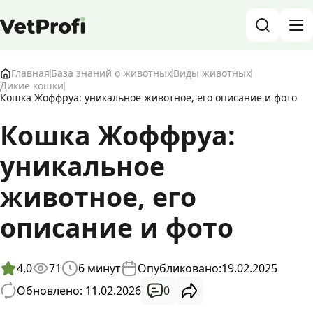
База знаний о животных и ветеринарии
Главная
База знаний о животных
Виды животных
Дикие кошки
Кошка Жоффруа: уникальное животное, его описание и фото
Блог о животных
Кошка Жоффруа:
Форум
уникальное
Войти
RU
животное, его
описание и фото
4,0
71
6
минут
Опубликовано:
19.02.2025
0
Обновлено: 11.02.2026