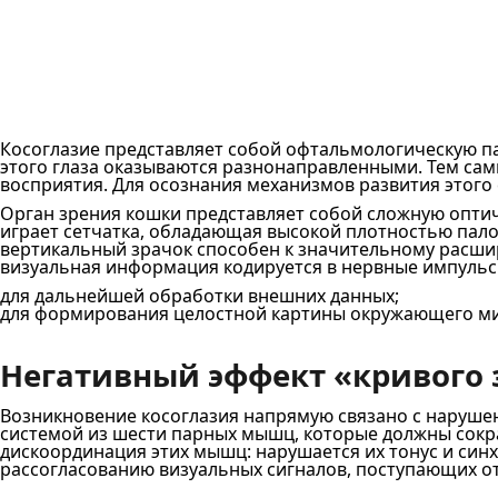
Косоглазие представляет собой офтальмологическую пат
этого глаза оказываются разнонаправленными. Тем са
восприятия. Для осознания механизмов развития этог
Орган зрения кошки представляет собой сложную опти
играет сетчатка, обладающая высокой плотностью пало
вертикальный зрачок способен к значительному расшир
визуальная информация кодируется в нервные импульсы
для дальнейшей обработки внешних данных;
для формирования целостной картины окружающего ми
Негативный эффект «кривого 
Возникновение косоглазия напрямую связано с наруше
системой из шести парных мышц, которые должны сокр
дискоординация этих мышц: нарушается их тонус и синх
рассогласованию визуальных сигналов, поступающих от 