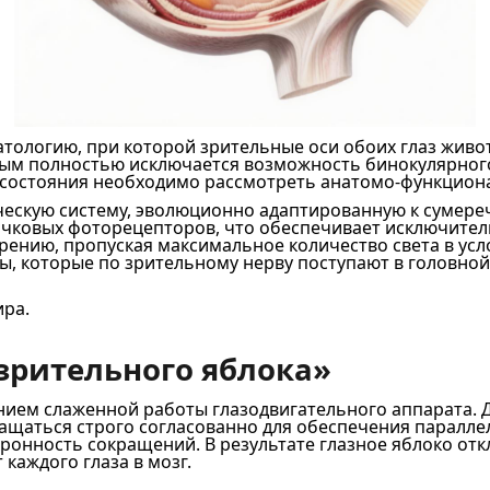
ологию, при которой зрительные оси обоих глаз животн
мым полностью исключается возможность бинокулярног
о состояния необходимо рассмотреть анатомо-функцион
ческую систему, эволюционно адаптированную к сумере
чковых фоторецепторов, что обеспечивает исключитель
ению, пропуская максимальное количество света в усл
, которые по зрительному нерву поступают в головной
ра.
зрительного яблока»
нием слаженной работы глазодвигательного аппарата. 
ащаться строго согласованно для обеспечения паралле
ронность сокращений. В результате глазное яблоко отк
каждого глаза в мозг.