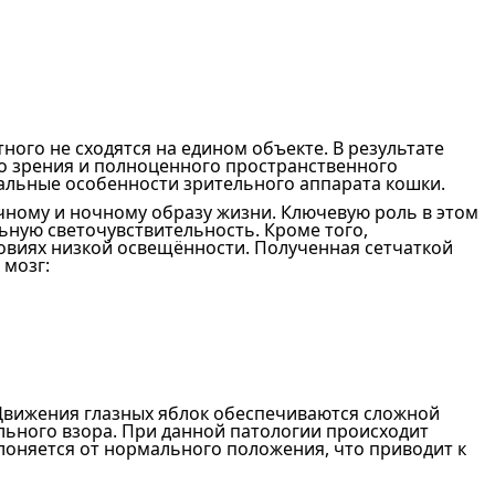
ого не сходятся на едином объекте. В результате
о зрения и полноценного пространственного
альные особенности зрительного аппарата кошки.
чному и ночному образу жизни. Ключевую роль в этом
ную светочувствительность. Кроме того,
овиях низкой освещённости. Полученная сетчаткой
 мозг:
Движения глазных яблок обеспечиваются сложной
льного взора. При данной патологии происходит
лоняется от нормального положения, что приводит к