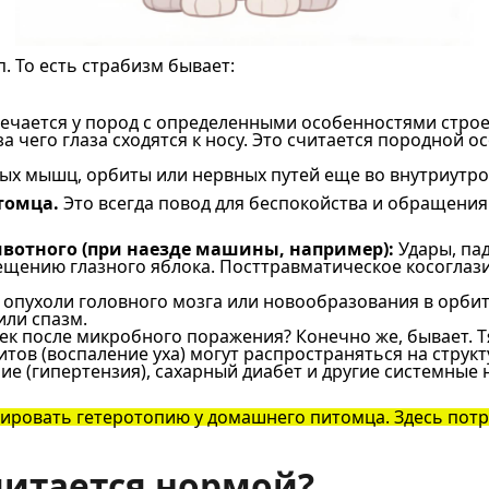
. То есть страбизм бывает:
ечается у пород с определенными особенностями строен
 чего глаза сходятся к носу. Это считается породной о
х мышц, орбиты или нервных путей еще во внутриутро
томца.
Это всегда повод для беспокойства и обращения
вотного (при наезде машины, например):
Удары, пад
щению глазного яблока. Посттравматическое косоглаз
 опухоли головного мозга или новообразования в орби
или спазм.
шек после микробного поражения? Конечно же, бывает. 
тов (воспаление уха) могут распространяться на струк
е (гипертензия), сахарный диабет и другие системные 
ировать гетеротопию у домашнего питомца. Здесь потр
читается нормой?