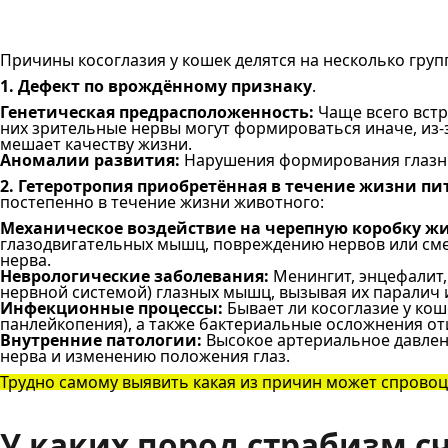
Причины косоглазия у кошек делятся на несколько групп
1. Дефект по врождённому признаку
.
Генетическая предрасположенность:
Чаще всего встр
них зрительные нервы могут формироваться иначе, из-за
мешает качеству жизни.
Аномалии развития:
Нарушения формирования глазны
2. Гетеротропия приобретённая в течение жизни пи
постепенно в течение жизни животного:
Механическое воздействие на черепную коробку жи
глазодвигательных мышц, повреждению нервов или сме
нерва.
Неврологические заболевания:
Менингит, энцефалит,
нервной системой) глазных мышц, вызывая их паралич 
Инфекционные процессы:
Бывает ли косоглазие у ко
панлейкопения), а также бактериальные осложнения оти
Внутренние патологии:
Высокое артериальное давлени
нерва и изменению положения глаз.
Трудно самому выявить какая из причин может спровоц
У каких пород страбизм с