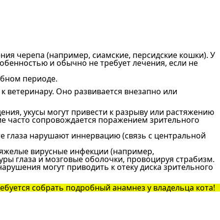
ия черепа (например, сиамские, персидские кошки). У
собенностью и обычно не требует лечения, если не
бном периоде.
 к ветеринару. Оно развивается внезапно или
ения, укусы могут привести к разрыву или растяжению
ие часто сопровождается поражением зрительного
те глаза нарушают иннервацию (связь с центральной
Тяжелые вирусные инфекции (например,
туры глаза и мозговые оболочки, провоцируя страбизм.
нарушения могут приводить к отеку диска зрительного
ебуется собрать подробный анамнез у владельца кота!