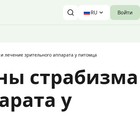
Войти
RU
 и лечение зрительного аппарата у питомца
ины страбизма
арата у