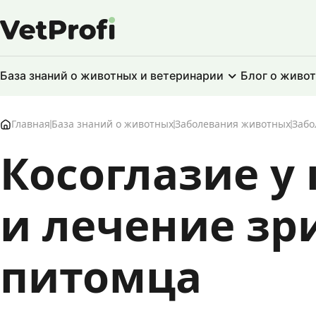
База знаний о животных и ветеринарии
Блог о живо
Главная
База знаний о животных
Заболевания животных
Забо
Косоглазие у
и лечение зр
питомца