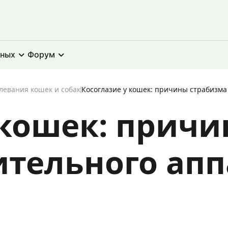
тных
Форум
левания кошек и собак
Косоглазие у кошек: причины страбизма
 кошек: прич
ительного апп