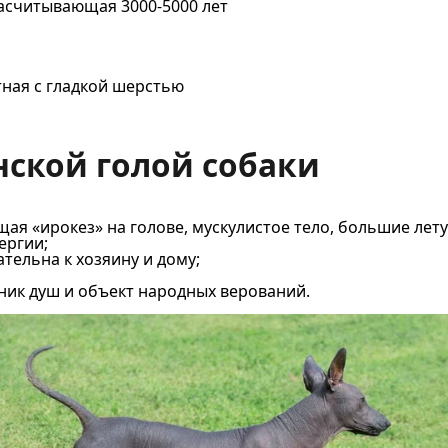
асчитывающая 3000-5000 лет
ная с гладкой шерстью
ской голой собаки
я «ирокез» на голове, мускулистое тело, большие лету
ергии;
тельна к хозяину и дому;
ник душ и объект народных верований.