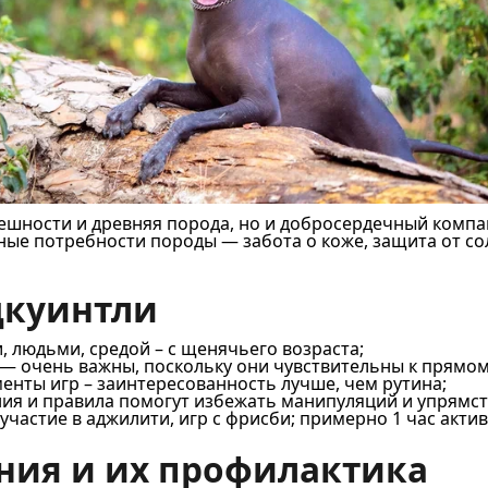
ешности и древняя порода, но и добросердечный компа
ные потребности породы — забота о коже, защита от со
цкуинтли
, людьми, средой – с щенячьего возраста;
а — очень важны, поскольку они чувствительны к прямо
енты игр – заинтересованность лучше, чем рутина;
я и правила помогут избежать манипуляций и упрямст
участие в аджилити, игр с фрисби; примерно 1 час актив
ния и их профилактика