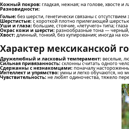
Кожный покров:
гладкая, нежная; на голове, хвосте и 
Разновидности:
Голые:
без шерсти, генетически связаны с отсутствием 
Шерстистые:
с короткой плотно прилегающей шерстью,
Уши и глаза:
большие, стоячие, «летучего» типа; глаз
Окрас кожи и шерсти:
разнообразные тона — черный, 
Хвост:
длинный, тонкий, без купирования; иногда на ко
Характер мексиканской г
Дружелюбный и ласковый темперамент:
веселые, л
Сильная привязанность:
склонны считать одного чело
Сдержанны с незнакомцами:
поначалу настороженны,
Интеллект и упрямство:
умны и легко обучаются, но 
Чувствительность:
не любят одиночества, тяжело пер