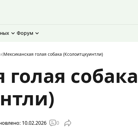
тных
Форум
ак
Мексиканская голая собака (Ксолоитцкуинтли)
 голая собак
нтли)
0
овлено: 10.02.2026