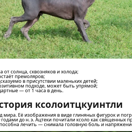
 от солнца, сквозняков и холода;
остаёт премоляров;
сказуемо в присутствии маленьких детей;
озитивном подходе, может быть упрямой;
артные — от 1 часа в день.
история ксолоитцкуинтли
д мира. Её изображения в виде глиняных фигурок и по
годами до н. э. Ацтеки почитали ксоло как священных 
а способна лечить — снимала головную боль и напряжен