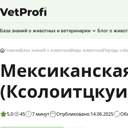
База знаний о животных и ветеринарии
Блог о живо
Главная
База знаний о животных
Виды животных
Породы соб
Мексиканская
(Ксолоитцкуи
5,0
45
7
минут
Опубликовано:
14.06.2025
Обн