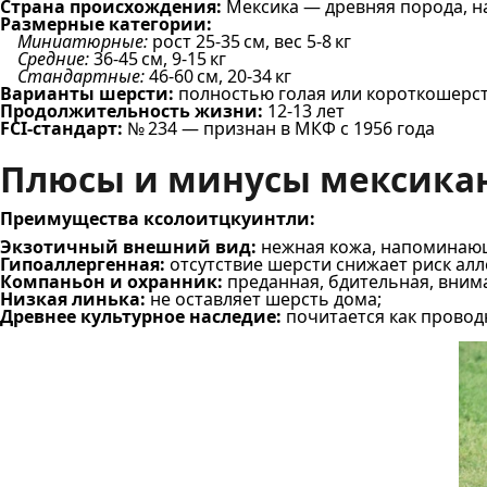
Страна происхождения:
Мексика — древняя порода, н
Размерные категории:
Миниатюрные:
рост 25-35 см, вес 5-8 кг
Средние:
36-45 см, 9-15 кг
Стандартные:
46-60 см, 20-34 кг
Варианты шерсти:
полностью голая или короткошерст
Продолжительность жизни:
12-13 лет
FCI‑стандарт:
№ 234 — признан в МКФ с 1956 года
Плюсы и минусы мексикан
Преимущества ксолоитцкуинтли:
Экзотичный внешний вид:
нежная кожа, напоминающа
Гипоаллергенная:
отсутствие шерсти снижает риск алл
Компаньон и охранник:
преданная, бдительная, внима
Низкая линька:
не оставляет шерсть дома;
Древнее культурное наследие:
почитается как провод