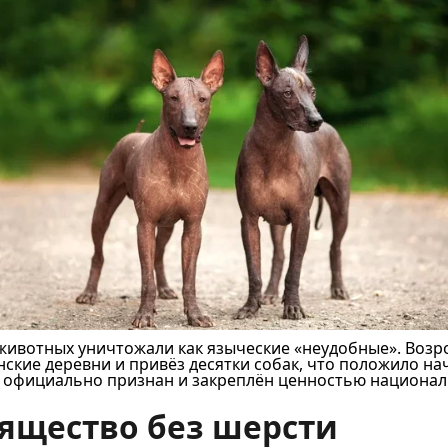
ивотных уничтожали как языческие «неудобные». Возрож
ские деревни и привёз десятки собак, что положило на
ли официально признан и закреплён ценностью национал
зящество без шерсти