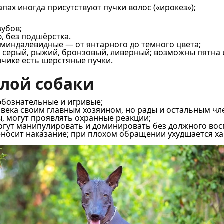
лапах иногда присутствуют пучки волос («ирокез»);
зубов;
 без подшёрстка.
а миндалевидные — от янтарного до темного цвета;
серый, рыжий, бронзовый, ливерный; возможны пятна 
нчике есть шерстяные пучки.
олой собаки
юбознательные и игривые;
века своим главным хозяином, но рады и остальным чл
 могут проявлять охранные реакции;
могут манипулировать и доминировать без должного вос
еносит наказание; при плохом обращении ухудшается ха