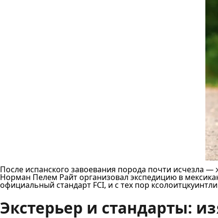
После испанского завоевания порода почти исчезла — ж
Норман Пелем Райт организовал экспедицию в мексикан
официальный стандарт FCI, и с тех пор ксолоитцкуинт
Экстерьер и стандарты: и