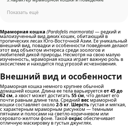
3.
Показать ещё
Мраморная кошка
(Pardofelis marmorata)
— редкий и
малоизученный вид диких кошек, обитающий в
тропических лесах Юго-Восточной Азии. Ее уникальный
внешний вид, повадки и особенности поведения делают
этот вид объектом интереса среди зоологов и
любителей дикой природы. Несмотря на свою малую
изученность, мраморная кошка играет важную роль в
экосистеме и находится под угрозой исчезновения.
Внешний вид и особенности
Мраморная кошка немного крупнее обычной
домашней кошки. Длина ее тела варьируется
от 45 до
62 см
, а хвост может достигать
55 см
, что делает его
почти равным длине тела. Средний
вес
мраморной
кошки составляет около
2-5 кг
.
Шерсть
густая и мягкая,
с характерным мраморным рисунком — темными
пятнами и полосами на светло-коричневом или
серовато-желтом фоне. Такой
окрас
обеспечивает
отличную маскировку в густых джунглях.