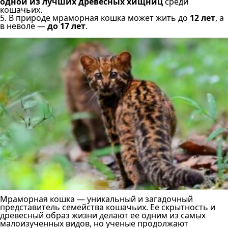
одной из лучших древесных хищниц
среди
кошачьих.
5. В природе мраморная кошка может жить до
12 лет
, а
в неволе —
до 17 лет
.
Мраморная кошка — уникальный и загадочный
представитель семейства кошачьих. Ее скрытность и
древесный образ жизни делают ее одним из самых
малоизученных видов, но ученые продолжают