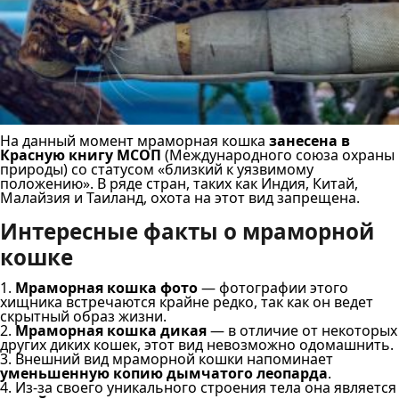
На данный момент мраморная кошка
занесена в
Красную книгу МСОП
(Международного союза охраны
природы) со статусом «близкий к уязвимому
положению». В ряде стран, таких как Индия, Китай,
Малайзия и Таиланд, охота на этот вид запрещена.
Интересные факты о мраморной
кошке
1.
Мраморная кошка фото
— фотографии этого
хищника встречаются крайне редко, так как он ведет
скрытный образ жизни.
2.
Мраморная кошка дикая
— в отличие от некоторых
других диких кошек, этот вид невозможно одомашнить.
3. Внешний вид мраморной кошки напоминает
уменьшенную копию дымчатого леопарда
.
4. Из-за своего уникального строения тела она является