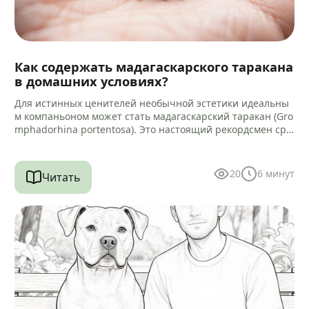
Как содержать мадагаскарского таракана
в домашних условиях?
Для истинных ценителей необычной эстетики идеальны
м компаньоном может стать мадагаскарский таракан (Gro
mphadorhina portentosa). Это настоящий рекордсмен сре
ди своих сородичей, достигающий 5–9 сантиметров в дли
ну.…
20
6
минут
Читать