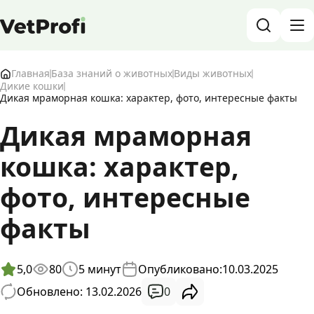
База знаний о животных и ветеринарии
Главная
База знаний о животных
Виды животных
Дикие кошки
Дикая мраморная кошка: характер, фото, интересные факты
Блог о животных
Дикая мраморная
Форум
кошка: характер,
Войти
RU
фото, интересные
факты
5,0
80
5
минут
Опубликовано:
10.03.2025
0
Обновлено: 13.02.2026