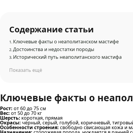
Содержание статьи
Ключевые факты о неаполитанском мастифе
1.
Достоинства и недостатки породы
2.
Исторический путь неаполитанского мастифа
3.
Показать ещё
Ключевые факты о неапо
Рост:
от 60 до 75 см
Вес:
от 50 до 70 кг
Шерсть:
короткая, прямая
Окрасы:
чёрный, серый, голубой, коричневый, тигровы
Особенности строения:
свободно свисающая кожа и ма
Назначение:
сторожевая порода, нуждается в ранней 