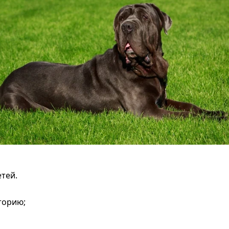
тей.
торию;