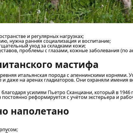
странстве и регулярных нагрузках;
ию, нужна ранняя социализация и воспитание;
щательный уход за складками кожи;
уставов, проблемы с глазами, кожные заболевания (по а
литанского мастифа
ревняя итальянская порода с апеннинскими корнями. Уп
е и даже на аренах гладиаторов. Они охраняли имения 
 благодаря усилиям Пьетро Сканциани, который в 1946 
он постоянно реформируется с учётом экстерьера и рабо
о наполетано
рпусом;