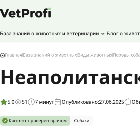
База знаний о животных и ветеринарии
Блог о живо
Главная
База знаний о животных
Виды животных
Породы соб
Неаполитанс
5,0
51
7
минут
Опубликовано:
27.06.2025
Обн
Контент проверен врачом
Собаки