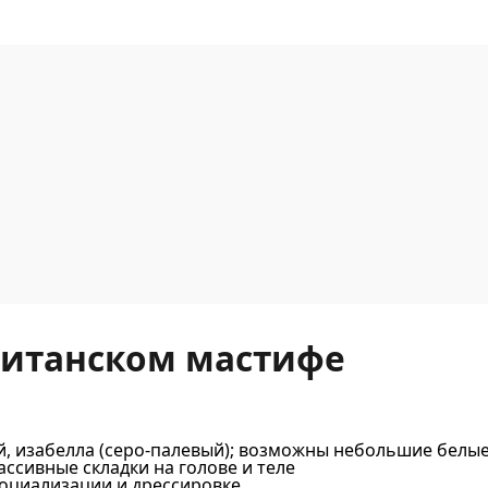
литанском мастифе
й, изабелла (серо-палевый); возможны небольшие белы
ссивные складки на голове и теле
социализации и дрессировке