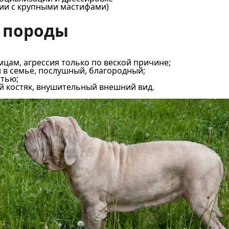
гии с крупными мастифами)
и породы
цам, агрессия только по веской причине;
в семье, послушный, благородный;
ятью;
й костяк, внушительный внешний вид.