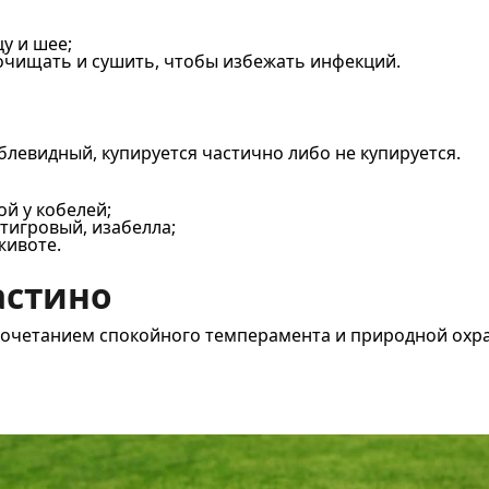
у и шее;
очищать и сушить, чтобы избежать инфекций.
аблевидный, купируется частично либо не купируется.
ой у кобелей;
 тигровый, изабелла;
животе.
астино
сочетанием спокойного темперамента и природной охр