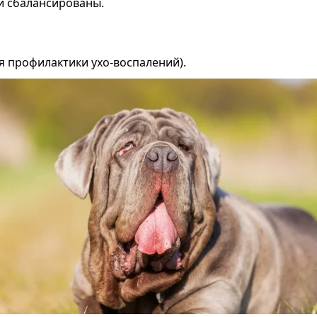
и сбалансированы.
ля профилактики ухо-воспалений).