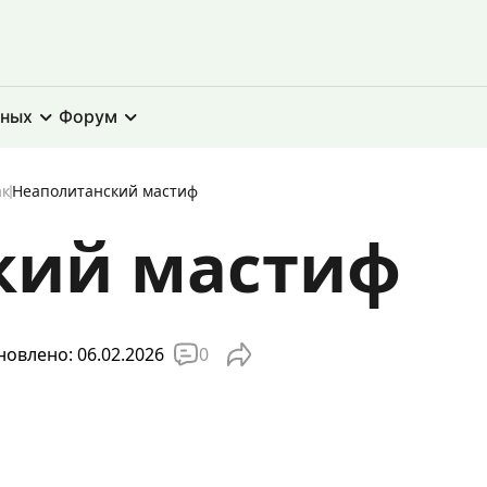
тных
Форум
ак
Неаполитанский мастиф
кий мастиф
0
овлено: 06.02.2026