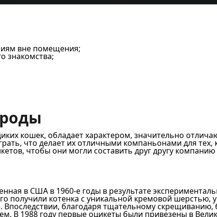
риям вне помещения;
о знакомства;
ороды
ких кошек, обладает характером, значительно отличаю
рать, что делает их отличными компаньонами для тех, 
икетов, чтобы они могли составить друг другу компанию 
енная в США в 1960-е годы в результате экспериментал
ого получили котенка с уникальной кремовой шерстью,
т». Впоследствии, благодаря тщательному скрещиванию
ем. В 1988 году первые оцикеты были привезены в Вели