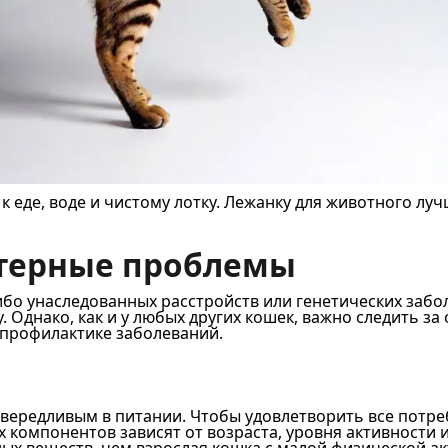
 еде, воде и чистому лотку. Лежанку для животного лучш
ктерные проблемы
бо унаследованных расстройств или генетических забол
 Однако, как и у любых других кошек, важно следить з
профилактике заболеваний.
ривередливым в питании. Чтобы удовлетворить все потр
 компонентов зависят от возраста, уровня активности 
ных веществ, чем взрослая кошка с малой физической а