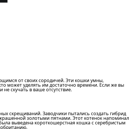
щимся от своих сородичей. Эти кошки умны,
кто может уделять им достаточно времени. Если же вы
и не скучать в ваше отсутствие.
ьных скрещиваний. Заводчики пытались создать гибрид
 украшенной золотыми пятнами. Этот котенок напоминал
, была выведена короткошерстная кошка с серебристым
кобританию.