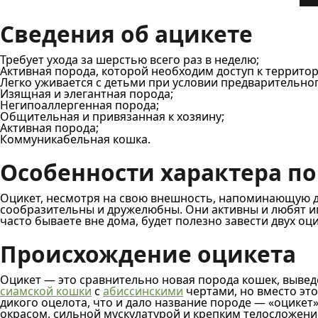
Сведения об ацикете
Требует ухода за шерстью всего раз в неделю;
Активная порода, которой необходим доступ к террито
Легко уживается с детьми при условии предварительног
Изящная и элегантная порода;
Негипоаллергенная порода;
Общительная и привязанная к хозяину;
Активная порода;
Коммуникабельная кошка.
Особенности характера п
Оцикет, несмотря на свою внешность, напоминающую ди
сообразительны и дружелюбны. Они активны и любят иг
часто бываете вне дома, будет полезно завести двух оц
Происхождение оцикета
Оцикет — это сравнительно новая порода кошек, вывед
сиамской кошки
с
абиссинскими
чертами, но вместо эт
дикого оцелота, что и дало название породе — «оцике
окрасом, сильной мускулатурой и крепким телосложени