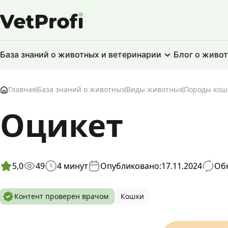
База знаний о животных и ветеринарии
Блог о живо
Главная
База знаний о животных
Виды животных
Породы кош
Оцикет
5,0
49
4
минут
Опубликовано:
17.11.2024
Обн
Контент проверен врачом
Кошки