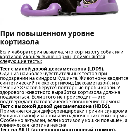
При повышенном уровне
кортизола
Если лаборатория выявила, что кортизол у собак или
кортизол у кошек выше нормы, применяются
следующие тесты:
Тест с малой дозой дексаметазона (LDDS).
Один из наиболее чувствительных тестов при
подозрении на синдром Кушинга. Животному вводится
синтетический глюкокортикоид (дексаметазон), и в
течение 8 часов берутся повторные пробы крови. У
здорового животного выработка кортизола должна
подавляться. Если этого не происходит — это
подтверждает патологическое повышение гормона.
Тест с высокой дозой дексаметазона (HDDS).
Применяется для дифференцировки причин синдрома
Кушинга: гипофизарной или надпочечниковой формы.
Особенно актуален, если кортизол у кошки повышен, а
клиническая картина неясна.
Тест на АКТГ (адренокортикотропный гормон).