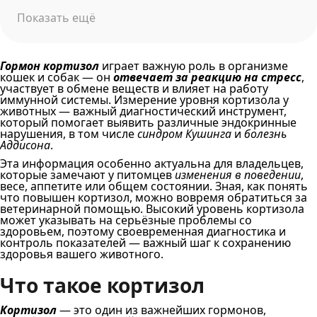
Показать ещё
Гормон кортизол
играет важную роль в организме
кошек и собак — он
отвечает за реакцию на стресс
,
участвует в обмене веществ и влияет на работу
иммунной системы. Измерение уровня кортизола у
животных — важный диагностический инструмент,
который помогает выявить различные эндокринные
нарушения, в том числе
синдром Кушинга
и
болезнь
Аддисона
.
Эта информация особенно актуальна для владельцев,
которые замечают у питомцев
изменения в поведении
,
весе, аппетите или общем состоянии. Зная, как понять
что повышен кортизол, можно вовремя обратиться за
ветеринарной помощью. Высокий уровень кортизола
может указывать на серьёзные проблемы со
здоровьем, поэтому своевременная диагностика и
контроль показателей — важный шаг к сохранению
здоровья вашего животного.
Что такое кортизол
Кортизол
— это один из важнейших гормонов,