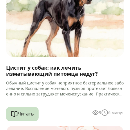
Цистит у собак: как лечить
изматывающий питомца недуг?
Обычный цистит у собак неприятное бактериальное забо
левание. Воспаление мочевого пузыря протекает болезн
енно и сильно затрудняет мочеиспускание. Практически
всегда микробный процесс провоцирует воспаление кан
ала уретры.…
9
6
минут
Читать