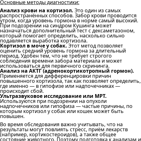
Основные методы диагностики:
Анализ крови на кортизол.
Это один из самых
распространённых способов. Забор крови проводится
утром, когда уровень гормона в норме самый высокий.
При подозрении на синдром Кушинга может
назначаться дополнительный тест с дексаметазоном,
который помогает определить, насколько сильно
подавляется выработка кортизола.
Кортизол в моче у собак.
Этот метод позволяет
оценить средний уровень гормона за длительный
период. Удобен тем, что не требует строгого
соблюдения времени забора материала и может
использоваться для первичного скрининга.
Анализ на АКТГ (адренокортикотропный гормон).
Применяется для дифференцировки причин
повышенного кортизола, так как позволяет определить,
где именно — в гипофизе или надпочечниках —
происходит сбой.
Ультразвуковое исследование или МРТ.
Используются при подозрении на опухоли
надпочечников или гипофиза — частые причины, по
которым кортизол у собак или кошек может быть
повышен.
Во время обследования важно учитывать, что на
результаты могут повлиять стресс, приём лекарств
(например, кортикостероидов), а также общее
состояние животного. Поэтому подготовка к анализам и