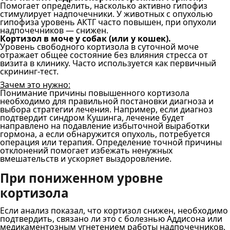
Помогает определить, насколько активно гипофиз
стимулирует надпочечники. У животных с опухолью
гипофиза уровень АКТГ часто повышен, при опухоли
надпочечников — снижен.
Кортизол в моче у собак (или у кошек).
Уровень свободного кортизола в суточной моче
отражает общее состояние без влияния стресса от
визита в клинику. Часто используется как первичный
скрининг-тест.
Зачем это нужно:
Понимание причины повышенного кортизола
необходимо для правильной постановки диагноза и
выбора стратегии лечения. Например, если диагноз
подтвердит синдром Кушинга, лечение будет
направлено на подавление избыточной выработки
гормона, а если обнаружится опухоль, потребуется
операция или терапия. Определение точной причины
отклонений помогает избежать ненужных
вмешательств и ускоряет выздоровление.
При пониженном уровне
кортизола
Если анализ показал, что кортизол снижен, необходимо
подтвердить, связано ли это с болезнью Аддисона или
медикаментозным угнетением работы надпочечников.