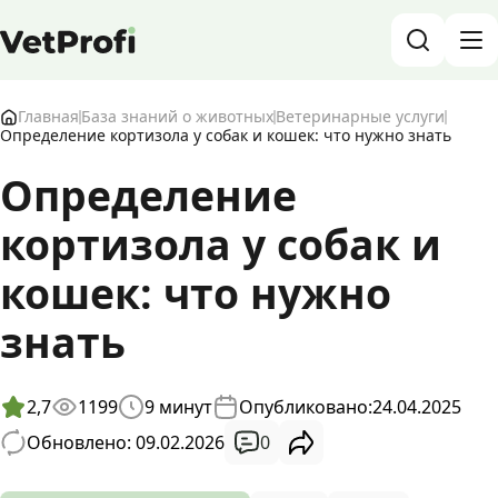
База знаний о животных и ветеринарии
Главная
База знаний о животных
Ветеринарные услуги
Определение кортизола у собак и кошек: что нужно знать
Блог о животных
Определение
кортизола у собак и
Форум
кошек: что нужно
Войти
RU
знать
2,7
1199
9
минут
Опубликовано:
24.04.2025
0
Обновлено: 09.02.2026