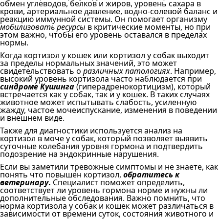
обмен углеводов, белков и жиров, уровень сахара в
крови, артериальное давление, водно-солевой баланс и
реакцию иммунной системы. Он помогает организму
мобилизовать ресурсы
в критические моменты, но при
этом важно, чтобы его уровень оставался в пределах
нормы.
Когда кортизол у кошек или кортизол у собак выходит
за пределы нормальных значений, это может
свидетельствовать о
различных патологиях
. Например,
высокий уровень кортизола часто наблюдается при
синдроме Кушинга
(гиперадренокортицизм), который
встречается как у собак, так и у кошек. В таких случаях
животное может испытывать слабость, усиленную
жажду, частое мочеиспускание, изменения в поведении
и внешнем виде.
Также для диагностики используется анализ на
кортизол в моче у собак, который позволяет выявить
суточные колебания уровня гормона и подтвердить
подозрение на эндокринные нарушения.
Если вы заметили тревожные симптомы и не знаете, как
понять что повышен кортизол,
обратитесь к
ветеринару
.
Специалист поможет определить,
соответствует ли уровень гормона норме и нужны ли
дополнительные обследования. Важно помнить, что
норма кортизола у собак и кошек может различаться в
зависимости от времени суток, состояния животного и