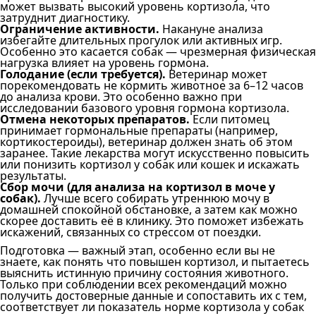
может вызвать высокий уровень кортизола, что
затруднит диагностику.
Ограничение активности.
Накануне анализа
избегайте длительных прогулок или активных игр.
Особенно это касается собак — чрезмерная физическая
нагрузка влияет на уровень гормона.
Голодание (если требуется).
Ветеринар может
порекомендовать не кормить животное за 6–12 часов
до анализа крови. Это особенно важно при
исследовании базового уровня гормона кортизола.
Отмена некоторых препаратов.
Если питомец
принимает гормональные препараты (например,
кортикостероиды), ветеринар должен знать об этом
заранее. Такие лекарства могут искусственно повысить
или понизить кортизол у собак или кошек и искажать
результаты.
Сбор мочи (для анализа на кортизол в моче у
собак).
Лучше всего собирать утреннюю мочу в
домашней спокойной обстановке, а затем как можно
скорее доставить её в клинику. Это поможет избежать
искажений, связанных со стрессом от поездки.
Подготовка — важный этап, особенно если вы не
знаете, как понять что повышен кортизол, и пытаетесь
выяснить истинную причину состояния животного.
Только при соблюдении всех рекомендаций можно
получить достоверные данные и сопоставить их с тем,
соответствует ли показатель норме кортизола у собак