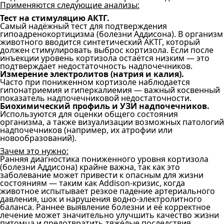
Применяются следующие анализы:
Тест на стимуляцию АКТГ.
Самый надёжный тест для подтверждения
гипоадренокортицизма (болезни Аддисона). В организм
животного вводится синтетический АКТГ, который
должен стимулировать выброс кортизола. Если после
инъекции уровень кортизола остаётся низким — это
подтверждает недостаточность надпочечников.
Измерение электролитов (натрия и калия).
Часто при пониженном кортизоле наблюдается
гипонатриемия и гиперкалиемия — важный косвенный
показатель надпочечниковой недостаточности.
Биохимический профиль и УЗИ надпочечников.
Используются для оценки общего состояния
организма, а также визуализации возможных патологий
надпочечников (например, их атрофии или
новообразований).
Зачем это нужно:
Ранняя диагностика пониженного уровня кортизола
(болезни Аддисона) крайне важна, так как это
заболевание может привести к опасным для жизни
состояниям — таким как Addison-кризис, когда
животное испытывает резкое падение артериального
давления, шок и нарушения водно-электролитного
баланса. Раннее выявление болезни и её корректное
лечение может значительно улучшить качество жизни
питомца и предотвратить тяжёлые последствия.