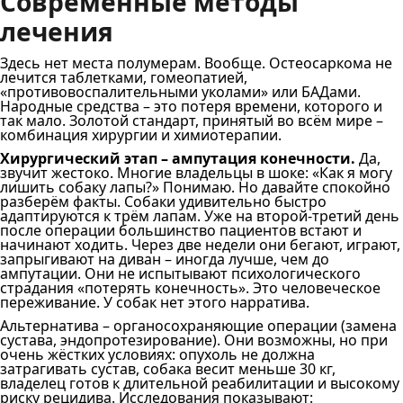
Современные методы
лечения
Здесь нет места полумерам. Вообще. Остеосаркома не
лечится таблетками, гомеопатией,
«противовоспалительными уколами» или БАДами.
Народные средства – это потеря времени, которого и
так мало. Золотой стандарт, принятый во всём мире –
комбинация хирургии и химиотерапии.
Хирургический этап – ампутация конечности.
Да,
звучит жестоко. Многие владельцы в шоке: «Как я могу
лишить собаку лапы?» Понимаю. Но давайте спокойно
разберём факты. Собаки удивительно быстро
адаптируются к трём лапам. Уже на второй-третий день
после операции большинство пациентов встают и
начинают ходить. Через две недели они бегают, играют,
запрыгивают на диван – иногда лучше, чем до
ампутации. Они не испытывают психологического
страдания «потерять конечность». Это человеческое
переживание. У собак нет этого нарратива.
Альтернатива – органосохраняющие операции (замена
сустава, эндопротезирование). Они возможны, но при
очень жёстких условиях: опухоль не должна
затрагивать сустав, собака весит меньше 30 кг,
владелец готов к длительной реабилитации и высокому
риску рецидива. Исследования показывают: