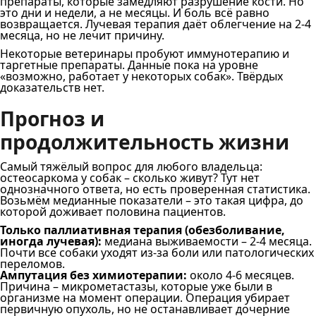
препараты, которые замедляют разрушение кости. Но
это дни и недели, а не месяцы. И боль всё равно
возвращается. Лучевая терапия даёт облегчение на 2-4
месяца, но не лечит причину.
Некоторые ветеринары пробуют иммунотерапию и
таргетные препараты. Данные пока на уровне
«возможно, работает у некоторых собак». Твёрдых
доказательств нет.
Прогноз и
продолжительность жизни
Самый тяжёлый вопрос для любого владельца:
остеосаркома у собак – сколько живут? Тут нет
однозначного ответа, но есть проверенная статистика.
Возьмём медианные показатели – это такая цифра, до
которой доживает половина пациентов.
Только паллиативная терапия (обезболивание,
иногда лучевая):
медиана выживаемости – 2-4 месяца.
Почти все собаки уходят из-за боли или патологических
переломов.
Ампутация без химиотерапии:
около 4-6 месяцев.
Причина – микрометастазы, которые уже были в
организме на момент операции. Операция убирает
первичную опухоль, но не останавливает дочерние