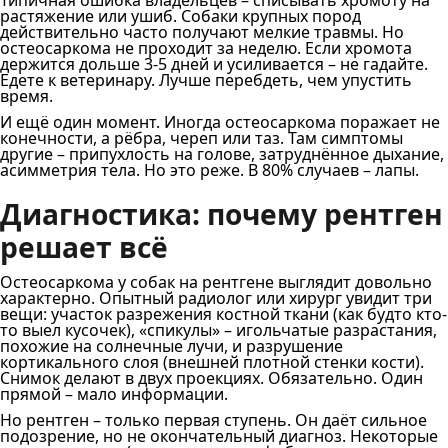
Типичная ошибка владельцев – списывать хромоту на
растяжение или ушиб. Собаки крупных пород
действительно часто получают мелкие травмы. Но
остеосаркома не проходит за неделю. Если хромота
держится дольше 3-5 дней и усиливается – не гадайте.
Едете к ветеринару. Лучше перебдеть, чем упустить
время.
И ещё один момент. Иногда остеосаркома поражает не
конечности, а рёбра, череп или таз. Там симптомы
другие – припухлость на голове, затруднённое дыхание,
асимметрия тела. Но это реже. В 80% случаев – лапы.
Диагностика: почему рентген
решает всё
Остеосаркома у собак на рентгене выглядит довольно
характерно. Опытный радиолог или хирург увидит три
вещи: участок разрежения костной ткани (как будто кто-
то выел кусочек), «спикулы» – игольчатые разрастания,
похожие на солнечные лучи, и разрушение
кортикального слоя (внешней плотной стенки кости).
Снимок делают в двух проекциях. Обязательно. Один
прямой – мало информации.
Но рентген – только первая ступень. Он даёт сильное
подозрение, но не окончательный диагноз. Некоторые