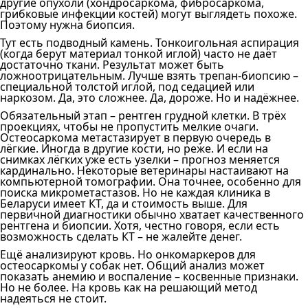
другие опухоли (хондросаркома, фибросаркома,
грибковые инфекции костей) могут выглядеть похоже.
Поэтому нужна биопсия.
Тут есть подводный камень. Тонкоигольная аспирация
(когда берут материал тонкой иглой) часто не даёт
достаточно ткани. Результат может быть
ложноотрицательным. Лучше взять трепан-биопсию –
специальной толстой иглой, под седацией или
наркозом. Да, это сложнее. Да, дороже. Но и надёжнее.
Обязательный этап – рентген грудной клетки. В трёх
проекциях, чтобы не пропустить мелкие очаги.
Остеосаркома метастазирует в первую очередь в
лёгкие. Иногда в другие кости, но реже. И если на
снимках лёгких уже есть узелки – прогноз меняется
кардинально. Некоторые ветеринары настаивают на
компьютерной томографии. Она точнее, особенно для
поиска микрометастазов. Но не каждая клиника в
Беларуси имеет КТ, да и стоимость выше. Для
первичной диагностики обычно хватает качественного
рентгена и биопсии. Хотя, честно говоря, если есть
возможность сделать КТ – не жалейте денег.
Ещё анализируют кровь. Но онкомаркеров для
остеосаркомы у собак нет. Общий анализ может
показать анемию и воспаление – косвенные признаки.
Но не более. На кровь как на решающий метод
надеяться не стоит.