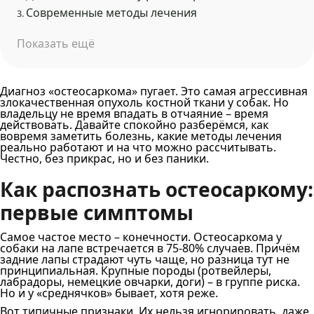
Современные методы лечения
3.
Показать ещё
Диагноз «остеосаркома» пугает. Это самая агрессивная
злокачественная опухоль костной ткани у собак. Но
владельцу не время впадать в отчаяние – время
действовать. Давайте спокойно разберёмся, как
вовремя заметить болезнь, какие методы лечения
реально работают и на что можно рассчитывать.
Честно, без прикрас, но и без паники.
Как распознать остеосаркому:
первые симптомы
Самое частое место – конечности. Остеосаркома у
собаки на лапе встречается в 75-80% случаев. Причём
задние лапы страдают чуть чаще, но разница тут не
принципиальная. Крупные породы (ротвейлеры,
лабрадоры, немецкие овчарки, доги) – в группе риска.
Но и у «среднячков» бывает, хотя реже.
Вот типичные признаки. Их нельзя игнорировать, даже