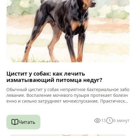
Цистит у собак: как лечить
изматывающий питомца недуг?
Обычный цистит у собак неприятное бактериальное забо
левание. Воспаление мочевого пузыря протекает болезн
енно и сильно затрудняет мочеиспускание. Практически
всегда микробный процесс провоцирует воспаление кан
ала уретры.…
15
6
минут
Читать