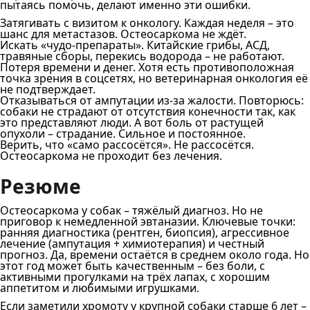
пытаясь помочь, делают именно эти ошибки.
Затягивать с визитом к онкологу. Каждая неделя – это
шанс для метастазов. Остеосаркома не ждёт.
Искать «чудо-препараты». Китайские грибы, АСД,
травяные сборы, перекись водорода – не работают.
Потеря времени и денег. Хотя есть противоположная
точка зрения в соцсетях, но ветеринарная онкология её
не подтверждает.
Отказываться от ампутации из-за жалости. Повторюсь:
собаки не страдают от отсутствия конечности так, как
это представляют люди. А вот боль от растущей
опухоли – страдание. Сильное и постоянное.
Верить, что «само рассосётся». Не рассосётся.
Остеосаркома не проходит без лечения.
Резюме
Остеосаркома у собак – тяжёлый диагноз. Но не
приговор к немедленной эвтаназии. Ключевые точки:
ранняя диагностика (рентген, биопсия), агрессивное
лечение (ампутация + химиотерапия) и честный
прогноз. Да, времени остаётся в среднем около года. Но
этот год может быть качественным – без боли, с
активными прогулками на трёх лапах, с хорошим
аппетитом и любимыми игрушками.
Если заметили хромоту у крупной собаки старше 6 лет –