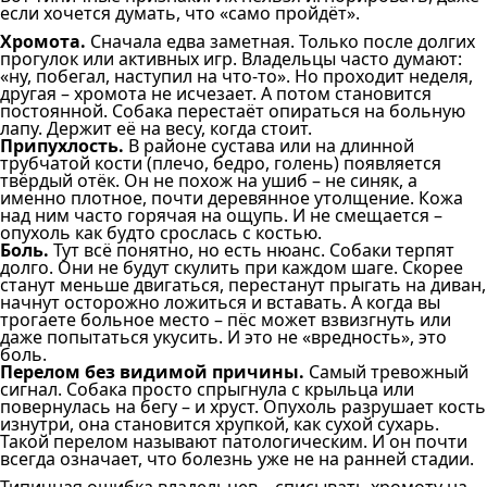
если хочется думать, что «само пройдёт».
Хромота.
Сначала едва заметная. Только после долгих
прогулок или активных игр. Владельцы часто думают:
«ну, побегал, наступил на что-то». Но проходит неделя,
другая – хромота не исчезает. А потом становится
постоянной. Собака перестаёт опираться на больную
лапу. Держит её на весу, когда стоит.
Припухлость.
В районе сустава или на длинной
трубчатой кости (плечо, бедро, голень) появляется
твёрдый отёк. Он не похож на ушиб – не синяк, а
именно плотное, почти деревянное утолщение. Кожа
над ним часто горячая на ощупь. И не смещается –
опухоль как будто срослась с костью.
Боль.
Тут всё понятно, но есть нюанс. Собаки терпят
долго. Они не будут скулить при каждом шаге. Скорее
станут меньше двигаться, перестанут прыгать на диван,
начнут осторожно ложиться и вставать. А когда вы
трогаете больное место – пёс может взвизгнуть или
даже попытаться укусить. И это не «вредность», это
боль.
Перелом без видимой причины.
Самый тревожный
сигнал. Собака просто спрыгнула с крыльца или
повернулась на бегу – и хруст. Опухоль разрушает кость
изнутри, она становится хрупкой, как сухой сухарь.
Такой перелом называют патологическим. И он почти
всегда означает, что болезнь уже не на ранней стадии.