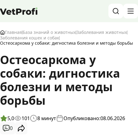
База знаний о животных и ветеринарии
Главная
База знаний о животных
Заболевания животных
Заболевания кошек и собак
Остеосаркома у собаки: дигностика болезни и методы борьбы
Блог о животных
Остеосаркома у
Форум
собаки: дигностика
Войти
RU
болезни и методы
борьбы
5,0
101
8
минут
Опубликовано:
08.06.2026
0