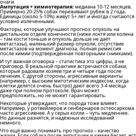
очаги.
Ампутация + химиотерапия:
медиана 10-12 месяцев.
Примерно 20-25% собак переживают рубеж в 2 года.
Единицы (около 5-10%) живут 5+ лет и иногда считаются
условно излеченными.
Факторы, которые улучшают прогноз: опухоль на
дистальном отделе конечности (ниже локтя или колена
– там кости тоньше и опухоль дольше не даёт
метастазы), маленький размер опухоли, отсутствие
метастазов на момент диагноза, полная ремиссия
после химии (подтверждённая повторными снимками).
И тут важная оговорка – статистика это цифры, а не
приговор. В реальной практике встречаются собаки,
которые радовали хозяев три и четыре года после
лечения. С другой стороны, агрессивные варианты
(например, с высоким митотическим индексом, когда
клетки делятся очень быстро) дают всего 3-4 месяца
даже при полном протоколе. Врач может
предположить, но не может гарантировать.
Некоторые утверждают, что порода тоже влияет.
Например, у ротвейлеров и сенбернаров остеосаркома
часто агрессивнее. А у серых колли – чуть медленнее.
Но данные разнятся, и надёжных исследований
немного.
Что ещё важно понимать про прогноз – качество
жизни. Если собака после ампутации и химии бегает, ест