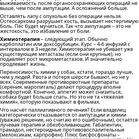
выживаемость после органосохраняющих операций не
выше, чем после ампутации. А осложнений больше.
Оставлять лапу с опухолью без операции нельзя.
Остеосаркома разрушает кость, вызывает нестерпимую
боль. Пёс будет мучиться. Так что ампутация – это не
жестокость, это избавление от боли.
Химиотерапия
– следующий этап. Обычно
карбоплатин или доксорубицин. Курс – 4-6 инфузий с
интервалом в 3 недели. Химиотерапия не убивает уже
существующие метастазы (если они крупные), но
подавляет рост микрометастазов. И значительно
продлевает жизнь.
Переносимость химии у собак, кстати, гораздо лучше,
чем у людей. Рвота и потеря шерсти бывают, но не у
всех. Современные противорвотные препараты
(серения, маропиталь) делают процедуру вполне
комфортной. Конечно, аппетит может снизиться,
собака будет больше спать. Но это не та «тяжёлая
химия», которую показывают в фильмах.
Что насчёт паллиативного лечения? Если владелец
категорически отказывается от ампутации и химии
(уважаю решение, но считаю его ошибочным), остаётся
лучевая терапия и обезболивающие. Габапентин,
трамадол, нестероидные противовоспалительные
(мелоксикам, карпрофен). Плюс бисфосфонаты –