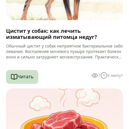
Цистит у собак: как лечить
изматывающий питомца недуг?
Обычный цистит у собак неприятное бактериальное забо
левание. Воспаление мочевого пузыря протекает болезн
енно и сильно затрудняет мочеиспускание. Практически
всегда микробный процесс провоцирует воспаление кан
ала уретры.…
7
6
минут
Читать