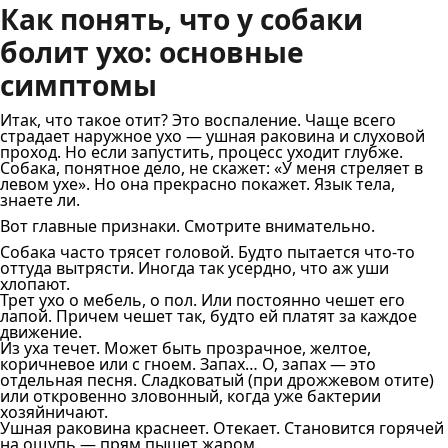
Как понять, что у собаки
болит ухо: основные
симптомы
Итак, что такое отит? Это воспаление. Чаще всего
страдает наружное ухо — ушная раковина и слуховой
проход. Но если запустить, процесс уходит глубже.
Собака, понятное дело, не скажет: «У меня стреляет в
левом ухе». Но она прекрасно покажет. Язык тела,
знаете ли.
Вот главные признаки. Смотрите внимательно.
Собака часто трясет головой. Будто пытается что-то
оттуда вытрясти. Иногда так усердно, что аж уши
хлопают.
Трет ухо о мебель, о пол. Или постоянно чешет его
лапой. Причем чешет так, будто ей платят за каждое
движение.
Из уха течет. Может быть прозрачное, желтое,
коричневое или с гноем. Запах… О, запах — это
отдельная песня. Сладковатый (при дрожжевом отите)
или откровенно зловонный, когда уже бактерии
хозяйничают.
Ушная раковина краснеет. Отекает. Становится горячей
на ощупь — прям пышет жаром.