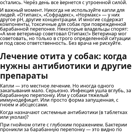
остались. Через день все вернется с утроенной силой.
И важный момент. Никогда не используйте капли для
людей. «Отипакс», «Софрадекс», «Нормакс» — у них
другое pH, другие концентрации. И многие содержат
компоненты, токсичные для собак при поврежденной
барабанной перепонке. Некоторые владельцы спорят:
«А мне ветеринар советовал Отипакс!» Ветеринар мог
советовать, но только в строго определенной ситуации
и под свою ответственность. Без врача не рискуйте.
Лечение отита у собак: когда
нужны антибиотики и другие
препараты
Капли — это местное лечение. Но иногда одного
закапывания мало. Серьезно. Инфекция ушла вглубь, за
барабанную перепонку. Или у собаки тяжелый
иммунодефицит. Или просто форма запущенная, с
гноем и абсцессами.
Когда назначают системные антибиотики (в таблетках
или уколах)?
При гнойном отите с глубоким поражением. Бактерии
проникли за барабанную перепонку — это видно по