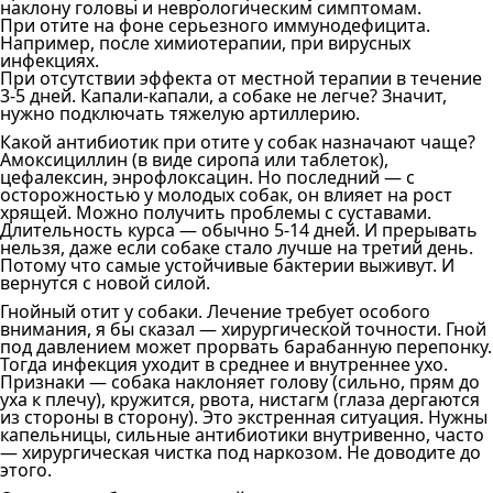
наклону головы и неврологическим симптомам.
При отите на фоне серьезного иммунодефицита.
Например, после химиотерапии, при вирусных
инфекциях.
При отсутствии эффекта от местной терапии в течение
3-5 дней. Капали-капали, а собаке не легче? Значит,
нужно подключать тяжелую артиллерию.
Какой антибиотик при отите у собак назначают чаще?
Амоксициллин (в виде сиропа или таблеток),
цефалексин, энрофлоксацин. Но последний — с
осторожностью у молодых собак, он влияет на рост
хрящей. Можно получить проблемы с суставами.
Длительность курса — обычно 5-14 дней. И прерывать
нельзя, даже если собаке стало лучше на третий день.
Потому что самые устойчивые бактерии выживут. И
вернутся с новой силой.
Гнойный отит у собаки. Лечение требует особого
внимания, я бы сказал — хирургической точности. Гной
под давлением может прорвать барабанную перепонку.
Тогда инфекция уходит в среднее и внутреннее ухо.
Признаки — собака наклоняет голову (сильно, прям до
уха к плечу), кружится, рвота, нистагм (глаза дергаются
из стороны в сторону). Это экстренная ситуация. Нужны
капельницы, сильные антибиотики внутривенно, часто
— хирургическая чистка под наркозом. Не доводите до
этого.