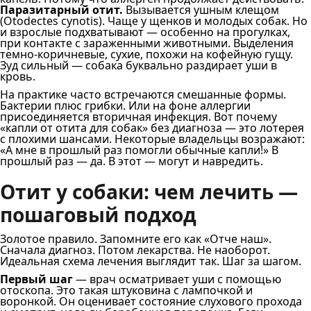
Паразитарный отит.
Вызывается ушным клещом
(Otodectes cynotis). Чаще у щенков и молодых собак. Но
и взрослые подхватывают — особенно на прогулках,
при контакте с зараженными животными. Выделения
темно-коричневые, сухие, похожи на кофейную гущу.
Зуд сильный — собака буквально раздирает уши в
кровь.
На практике часто встречаются смешанные формы.
Бактерии плюс грибки. Или на фоне аллергии
присоединяется вторичная инфекция. Вот почему
«капли от отита для собак» без диагноза — это лотерея
с плохими шансами. Некоторые владельцы возражают:
«А мне в прошлый раз помогли обычные капли!» В
прошлый раз — да. В этот — могут и навредить.
Отит у собаки: чем лечить —
пошаговый подход
Золотое правило. Запомните его как «Отче наш».
Сначала диагноз. Потом лекарства. Не наоборот.
Идеальная схема лечения выглядит так. Шаг за шагом.
Первый шаг
— врач осматривает уши с помощью
отоскопа. Это такая штуковина с лампочкой и
воронкой. Он оценивает состояние слухового прохода