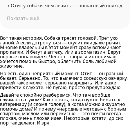
Отит у собаки: чем лечить — пошаговый подход
3.
Показать ещё
Вот такая история. Собака трясет головой. Трет ухо
лапой. А если дотронуться — скулит или даже рычит.
Многие владельцы в этот момент сразу вспоминают
про капли. И бегут в аптеку. Или в зоомагазин. Берут
первые попавшиеся. Честно говоря, я их понимаю:
хочется помочь быстро, облегчить боль любимой
животине.
Но есть один неприятный момент. Отит — он разный
бывает. Серьезно. То, что вылечило соседскую овчарку,
вашей таксе может серьезно навредить. Или даже
привести к глухоте. Не пугаю, просто предупреждаю.
Давайте спокойно разберемся. Что там вообще
случилось с ухом? Как понять, когда нужно бежать к
ветеринару (и сломя голову), а когда можно аккуратно
помочь дома? И почему «народные методы» с борным
спиртом, маслом или перекисью — это почти всегда
плохая, очень плохая идея. Некоторые, кстати, до сих
пор так делают. И зря.