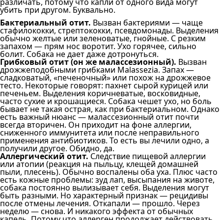
различать, потому что капли от одного вида могут
убить при другом. Буквально.
Бактериальный отит.
Вызван бактериями — чаще
стафилококки, стрептококки, псевдомонады. Выделения
обычно желтые или зеленоватые, гнойные. С резким
запахом — прям нос воротит. Ухо горячее, сильно
болит. Собака не дает даже дотронуться.
Грибковый отит (он же малассезионный).
Вызван
дрожжеподобными грибками Malassezia. Запах —
сладковатый, «печеночный» или похож на дрожжевое
тесто. Некоторые говорят: пахнет сырой курицей или
печеньем. Выделения коричневатые, восковидные,
часто сухие и крошащиеся. Собака чешет ухо, но боль
бывает не такая острая, как при бактериальном. Однако
есть важный нюанс — малассезионный отит почти
всегда вторичен. Он приходит на фоне аллергии,
сниженного иммунитета или после неправильного
применения антибиотиков. То есть вы лечили одно, а
получили другое. Обидно, да.
Аллергический отит.
Следствие пищевой аллергии
или атопии (реакция на пыльцу, клещей домашней
пыли, плесень). Обычно воспалены оба уха. Плюс часто
есть кожные проблемы: зуд лап, высыпания на животе,
собака постоянно вылизывает себя. Выделения могут
быть разными. Но характерный признак — рецидивы
после отмены лечения. Откапали — прошло. Через
неделю — снова. И никакого эффекта от обычных
капель. Потому что аллерген продолжает действовать.