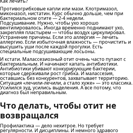
Как лечить?
Противогрибковые капли или мази. Клотримазол,
миконазол, нистатин. Курс обычно дольше, чем при
бактериальном отите — 2-4 недели.
Подсушивание. Нужно, чтобы ухо хорошо
вентилировалось. Иногда временно поднимают ухо,
закрепляя пластырем — чтобы воздух циркулировал.
Устранение причины. Если это аллергия — лечить
аллергию. Если избыточная влажность — прочистить и
высушить уши после каждой прогулки. Есть
специальные подсушивающие лосьоны.
И кстати. Малассезиозный отит очень часто путают с
бактериальным. И начинают капать антибиотики.
Антибиотики убивают конкурирующие бактерии,
которые сдерживали рост грибка. И малассезия,
оставшись без конкурентов, захватывает территорию.
Ситуация «лечили-лечили, а стало хуже» — это классика.
Усилился зуд, усились выделения. А все потому, что
диагноз был неправильным.
Что делать, чтобы отит не
возвращался
Профилактика — дело нехитрое. Но требует
регулярности. И дисциплины. И немного здравого