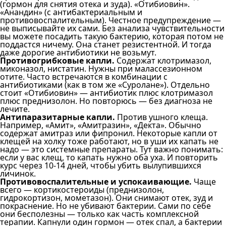
(гормон для снятия отека и зуда). «Отибиовин».
«Анандин» (с антибактериальным и
противовоспалительным). Честное предупреждение —
не выписывайте их сами. Без анализа чувствительности
вы можете посадить такую бактерию, которая потом не
поддастся ничему. Она станет резистентной. И тогда
даже дорогие антибиотики не возьмут.
Противогрибковые капли.
Содержат клотримазол,
миконазол, нистатин. Нужны при малассезионном
отите. Часто встречаются в комбинации с
антибиотиками (как в том же «Суролане»). Отдельно
стоит «Отибиовин» — антибиотик плюс клотримазол
плюс преднизолон. Но повторюсь — без диагноза не
лечите.
Антипаразитарные капли.
Против ушного клеща.
Например, «Амит», «Амитразин», «Декта». Обычно
содержат амитраз или фипронил. Некоторые капли от
клещей на холку тоже работают, но в уши их капать не
надо — это системные препараты. Тут важно понимать:
если у вас клещ, то капать нужно оба уха. И повторить
курс через 10-14 дней, чтобы убить вылупившихся
личинок.
Противовоспалительные и успокаивающие.
Чаще
всего — кортикостероиды (преднизолон,
гидрокортизон, мометазон). Они снимают отек, зуд и
покраснение. Но не убивают бактерии. Сами по себе
они бесполезны — только как часть комплексной
терапии. Капнули один гормон — отек спал, а бактерии