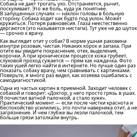
Собака не дает трогать ухо. Отстраняется, рычит,
поскуливает. Это же боль, куда уж понятнее.
В запущенных случаях — наклон головы в больную
сторону. Собака ходит как будто под уклон. Может
кружиться. Потеря равновесия. Глаза неестественно
дергаются (это называется нистагм). Тут уже не до шуток
— срочно к врачу.
Как выглядит отит у собак? В норме ушная раковина
изнутри розовая, чистая. Никаких корок и запаха. При
отите вы увидите покраснение, отек, выделения,
корочки. А при хроническом процессе кожа грубеет,
слуховой проход сужается — прям как наждачка. Фото
таких ушей легко найти в интернете. Но лучше один раз
показать собаку врачу, чем сравнивать с картинками.
Поверьте, я много раз видел, как хозяева ошибались с
самодиагностикой.
Одна из частых картин в приемной. Заходит человек с
собакой и говорит: «Доктор, у него просто грязь в ушах.
Я почистил ватной палочкой, а стало хуже».
Практический момент — если после чистки краснота и
беспокойство усилились, это почти наверняка отит, а не
загрязнение. И чем глубже вы лезли палочкой, тем
больше грязи затолкали внутрь.