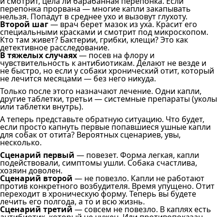
и смотрит, цела ли барабанная перепонка. Если
перепонка прорвана — многие капли закапывать
нельзя. Попадут в среднее ухо и вызовут глухоту.
Второй шаг
— врач берет мазок из уха. Красит его
специальными красками и смотрит под микроскопом.
Кто там живет? Бактерии, грибки, клещи? Это как
детективное расследование.
В тяжелых случаях
— посев на флору и
чувствительность к антибиотикам. Делают не везде и
не быстро, но если у собаки хронический отит, который
не лечится месяцами — без него никуда.
Только после этого назначают лечение. Одни капли,
другие таблетки, третьи — системные препараты (уколы
или таблетки внутрь).
А теперь представьте обратную ситуацию. Что будет,
если просто капнуть первые попавшиеся ушные капли
для собак от отита? Вероятных сценариев, увы,
несколько.
Сценарий первый
— повезет. Форма легкая, капли
подействовали, симптомы ушли. Собака счастлива,
хозяин доволен.
Сценарий второй
— не повезло. Капли не работают
против конкретного возбудителя. Время упущено. Отит
переходит в хроническую форму. Теперь вы будете
лечить его полгода, а то и всю жизнь.
Сценарий третий
— совсем не повезло. В каплях есть