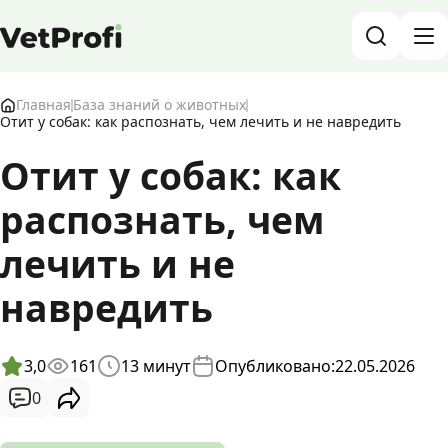
База знаний о животных и ветеринарии
Главная
База знаний о животных
Отит у собак: как распознать, чем лечить и не навредить
Блог о животных
Отит у собак: как
распознать, чем
Форум
лечить и не
Войти
RU
навредить
3,0
161
13
минут
Опубликовано:
22.05.2026
0