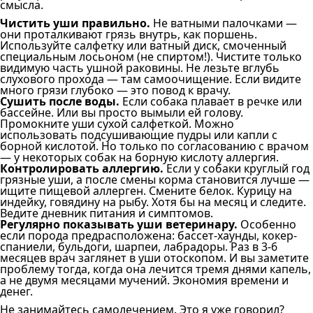
смысла.
Чистить уши правильно.
Не ватными палочками —
они проталкивают грязь внутрь, как поршень.
Используйте салфетку или ватный диск, смоченный
специальным лосьоном (не спиртом!). Чистите только
видимую часть ушной раковины. Не лезьте вглубь
слухового прохода — там самоочищение. Если видите
много грязи глубоко — это повод к врачу.
Сушить после воды.
Если собака плавает в речке или
бассейне. Или вы просто вымыли ей голову.
Промокните уши сухой салфеткой. Можно
использовать подсушивающие пудры или капли с
борной кислотой. Но только по согласованию с врачом
— у некоторых собак на борную кислоту аллергия.
Контролировать аллергию.
Если у собаки круглый год
грязные уши, а после смены корма становится лучше —
ищите пищевой аллерген. Смените белок. Курицу на
индейку, говядину на рыбу. Хотя бы на месяц и следите.
Ведите дневник питания и симптомов.
Регулярно показывать уши ветеринару.
Особенно
если порода предрасположена: бассет-хаунды, кокер-
спаниели, бульдоги, шарпеи, лабрадоры. Раз в 3-6
месяцев врач заглянет в уши отоскопом. И вы заметите
проблему тогда, когда она лечится тремя днями капель,
а не двумя месяцами мучений. Экономия времени и
денег.
Не занимайтесь самолечением. Это я уже говорил?