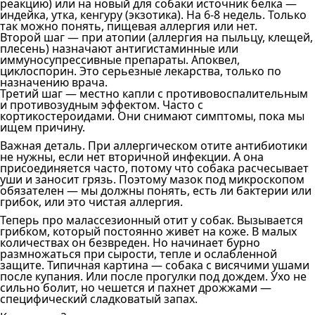
реакцию) или на новый для собаки источник белка —
индейка, утка, кенгуру (экзотика). На 6-8 недель. Только
так можно понять, пищевая аллергия или нет.
Второй шаг — при атопии (аллергия на пыльцу, клещей,
плесень) назначают антигистаминные или
иммуносупрессивные препараты. Апоквел,
циклоспорин. Это серьезные лекарства, только по
назначению врача.
Третий шаг — местно капли с противовоспалительным
и противозудным эффектом. Часто с
кортикостероидами. Они снимают симптомы, пока мы
ищем причину.
Важная деталь. При аллергическом отите антибиотики
не нужны, если нет вторичной инфекции. А она
присоединяется часто, потому что собака расчесывает
уши и заносит грязь. Поэтому мазок под микроскопом
обязателен — мы должны понять, есть ли бактерии или
грибок, или это чистая аллергия.
Теперь про малассезионный отит у собак. Вызывается
грибком, который постоянно живет на коже. В малых
количествах он безвреден. Но начинает бурно
размножаться при сырости, тепле и ослабленной
защите. Типичная картина — собака с висячими ушами
после купания. Или после прогулки под дождем. Ухо не
сильно болит, но чешется и пахнет дрожжами —
специфический сладковатый запах.