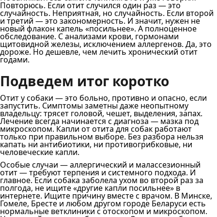
Повторюсь. Если отит случился один раз — это
случайность. Неприятная, но случайность. Если второй
и третий — это закономерность. И значит, нужен не
новый флакон капель «посильнее». А полноценное
обследование. С анализами крови, гормонами
щитовидной железы, исключением аллергенов. Да, это
дороже. Но дешевле, чем лечить хронический отит
годами.
Подведем итог коротко
Отит у собаки — это больно, противно и опасно, если
запустить. Симптомы заметны даже неопытному
владельцу: трясет головой, чешет, выделения, запах.
Лечение всегда начинается с диагноза — мазка под
микроскопом. Капли от отита для собак работают
только при правильном выборе. Без разбора нельзя
капать ни антибиотики, ни противогрибковые, ни
человеческие капли.
Особые случаи — аллергический и малассезионный
отит — требуют терпения и системного подхода. И
главное. Если собака заболела ухом во второй раз за
полгода, не ищите «другие капли посильнее» в
интернете. Ищите причину вместе с врачом. В Минске,
Гомеле, Бресте и любом другом городе Беларуси есть
нормальные ветклиники с отоскопом и микроскопом.