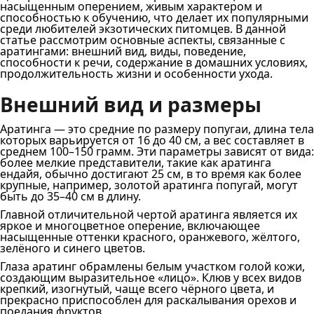
насыщенным оперением, живым характером и
способностью к обучению, что делает их популярными
среди любителей экзотических питомцев. В данной
статье рассмотрим основные аспекты, связанные с
аратингами: внешний вид, виды, поведение,
способности к речи, содержание в домашних условиях,
продолжительность жизни и особенности ухода.
Внешний вид и размеры
Аратинга — это средние по размеру попугаи, длина тела
которых варьируется от 16 до 40 см, а вес составляет в
среднем 100–150 грамм. Эти параметры зависят от вида:
более мелкие представители, такие как аратинга
ендайя, обычно достигают 25 см, в то время как более
крупные, например, золотой аратинга попугай, могут
быть до 35–40 см в длину.
Главной отличительной чертой аратинга является их
яркое и многоцветное оперение, включающее
насыщенные оттенки красного, оранжевого, жёлтого,
зелёного и синего цветов.
Глаза аратинг обрамлены белым участком голой кожи,
создающим выразительное «лицо». Клюв у всех видов
крепкий, изогнутый, чаще всего чёрного цвета, и
прекрасно приспособлен для раскалывания орехов и
поедания фруктов.