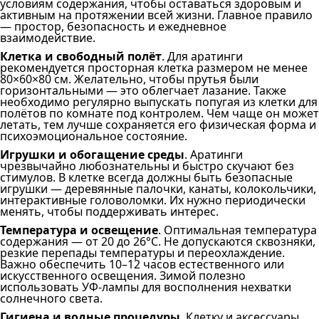
условиям содержания, чтобы оставаться здоровым и
активным на протяжении всей жизни. Главное правило
— простор, безопасность и ежедневное
взаимодействие.
Клетка и свободный полёт
. Для аратинги
рекомендуется просторная клетка размером не менее
80×60×80 см. Желательно, чтобы прутья были
горизонтальными — это облегчает лазание. Также
необходимо регулярно выпускать попугая из клетки для
полётов по комнате под контролем. Чем чаще он может
летать, тем лучше сохраняется его физическая форма и
психоэмоциональное состояние.
Игрушки и обогащение среды
. Аратинги
чрезвычайно любознательны и быстро скучают без
стимулов. В клетке всегда должны быть безопасные
игрушки — деревянные палочки, канаты, колокольчики,
интерактивные головоломки. Их нужно периодически
менять, чтобы поддерживать интерес.
Температура и освещение
. Оптимальная температура
содержания — от 20 до 26°C. Не допускаются сквозняки,
резкие перепады температуры и переохлаждение.
Важно обеспечить 10–12 часов естественного или
искусственного освещения. Зимой полезно
использовать УФ-лампы для восполнения нехватки
солнечного света.
Гигиена и водные процедуры
. Клетку и аксессуары