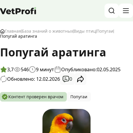
База знаний о животных и ветеринарии
Главная
База знаний о животных
Виды птиц
Попугаи
Попугай аратинга
Блог о животных
Попугай аратинга
Форум
3,7
546
9
минут
Опубликовано:
02.05.2025
Войти
RU
0
Обновлено: 12.02.2026
Контент проверен врачом
Попугаи