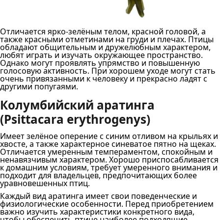
Отличается ярко-зелёным телом, красной головой, а
также красными отметинами на груди и плечах. Птицы
обладают общительным и дружелюбным характером,
любят играть и изучать окружающее пространство.
Однако могут проявлять упрямство и повышенную
голосовую активность. При хорошем уходе могут стать
очень привязанными к человеку и прекрасно ладят с
другими попугаями.
Колумбийский аратинга
(Psittacara erythrogenys)
Имеет зелёное оперение с синим отливом на крыльях и
хвосте, а также характерное синеватое пятно на щеках.
Отличается умеренным темпераментом, спокойным и
ненавязчивым характером. Хорошо приспосабливается
к домашним условиям, требует умеренного внимания и
подходит для владельцев, предпочитающих более
уравновешенных птиц.
Каждый вид аратинга имеет свои поведенческие и
физиологические особенности. Перед приобретением
важно изучить характеристики конкретного вида,
чтобы обеспечить птице наиболее подходящие