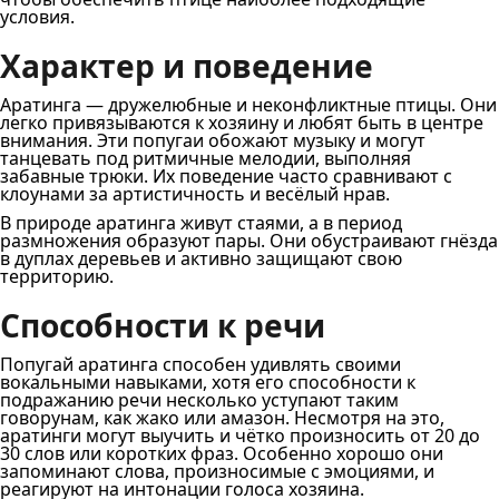
условия.
Характер и поведение
Аратинга — дружелюбные и неконфликтные птицы. Они
легко привязываются к хозяину и любят быть в центре
внимания. Эти попугаи обожают музыку и могут
танцевать под ритмичные мелодии, выполняя
забавные трюки. Их поведение часто сравнивают с
клоунами за артистичность и весёлый нрав.
В природе аратинга живут стаями, а в период
размножения образуют пары. Они обустраивают гнёзда
в дуплах деревьев и активно защищают свою
территорию.
Способности к речи
Попугай аратинга способен удивлять своими
вокальными навыками, хотя его способности к
подражанию речи несколько уступают таким
говорунам, как жако или амазон. Несмотря на это,
аратинги могут выучить и чётко произносить от 20 до
30 слов или коротких фраз. Особенно хорошо они
запоминают слова, произносимые с эмоциями, и
реагируют на интонации голоса хозяина.