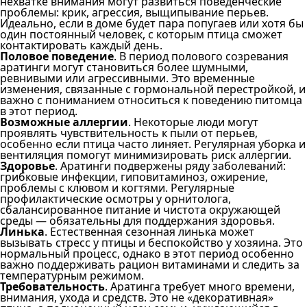
нехватке внимания могут развиться поведенческие
проблемы: крик, агрессия, выщипывание перьев.
Идеально, если в доме будет пара попугаев или хотя бы
один постоянный человек, с которым птица сможет
контактировать каждый день.
Половое поведение
. В период полового созревания
аратинги могут становиться более шумными,
ревнивыми или агрессивными. Это временные
изменения, связанные с гормональной перестройкой, и
важно с пониманием относиться к поведению питомца
в этот период.
Возможные аллергии
. Некоторые люди могут
проявлять чувствительность к пыли от перьев,
особенно если птица часто линяет. Регулярная уборка и
вентиляция помогут минимизировать риск аллергии.
Здоровье
. Аратинги подвержены ряду заболеваний:
грибковые инфекции, гиповитаминоз, ожирение,
проблемы с клювом и когтями. Регулярные
профилактические осмотры у орнитолога,
сбалансированное питание и чистота окружающей
среды — обязательны для поддержания здоровья.
Линька
. Естественная сезонная линька может
вызывать стресс у птицы и беспокойство у хозяина. Это
нормальный процесс, однако в этот период особенно
важно поддерживать рацион витаминами и следить за
температурным режимом.
Требовательность
. Аратинга требует много времени,
внимания, ухода и средств. Это не «декоративная»