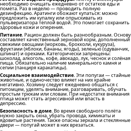
необходимо очищать ежедневно от остатков еды и
помёта. Раз в неделю — проводить полную
дезинфекцию. Аратинги обожают купаться: можно
предложить им купалку или опрыскивать из
пульверизатора тёплой водой. Это помогает сохранить
здоровье кожи и оперения.
Питание
. Рацион должен быть разнообразным. Основу
составляет качественный зерновой корм, дополненный
свежими овощами (морковь, брокколи, кукуруза),
фруктами (яблоки, бананы, ягоды), зеленью (одуванчик,
шпинат) и орехами. Категорически запрещены:
шоколад, алкоголь, кофе, авокадо, лук, чеснок и солёная
пища. Обязательно наличие минерального камня и
сепии (панциря каракатицы).
Социальное взаимодействие
. Эти попугаи — стайные
животные, и одиночество влияет на них крайне
негативно. Хозяину следует ежедневно общаться с
питомцем, уделять внимание, разговаривать, обучать
простым трюкам или словам. При недостатке внимания
птица может стать агрессивной или впасть в
депрессию.
Безопасность в доме
. Во время свободного полёта
нужно закрыть окна, убрать провода, химикаты и
ядовитые растения. Также опасны зеркала и стеклянные
двери — попугай может в них врезаться.