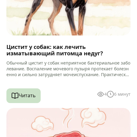
Цистит у собак: как лечить
изматывающий питомца недуг?
Обычный цистит у собак неприятное бактериальное забо
левание. Воспаление мочевого пузыря протекает болезн
енно и сильно затрудняет мочеиспускание. Практически
всегда микробный процесс провоцирует воспаление кан
ала уретры.…
4
6
минут
Читать