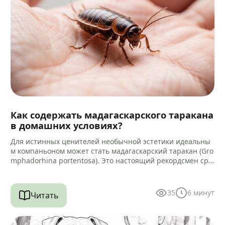
Как содержать мадагаскарского таракана
в домашних условиях?
Для истинных ценителей необычной эстетики идеальны
м компаньоном может стать мадагаскарский таракан (Gro
mphadorhina portentosa). Это настоящий рекордсмен сре
ди своих сородичей, достигающий 5–9 сантиметров в дли
ну.…
35
6
минут
Читать