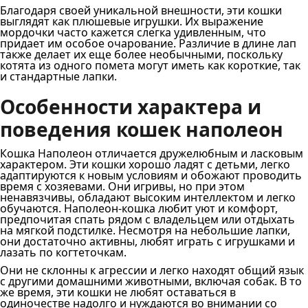
Благодаря своей уникальной внешности, эти кошки
выглядят как плюшевые игрушки. Их выражение
мордочки часто кажется слегка удивленным, что
придает им особое очарование. Различие в длине лап
также делает их еще более необычными, поскольку
котята из одного помета могут иметь как короткие, так
и стандартные лапки.
Особенности характера и
поведения кошек наполеон
Кошка Наполеон отличается дружелюбным и ласковым
характером. Эти кошки хорошо ладят с детьми, легко
адаптируются к новым условиям и обожают проводить
время с хозяевами. Они игривы, но при этом
ненавязчивы, обладают высоким интеллектом и легко
обучаются. Наполеон-кошка любит уют и комфорт,
предпочитая спать рядом с владельцем или отдыхать
на мягкой подстилке. Несмотря на небольшие лапки,
они достаточно активны, любят играть с игрушками и
лазать по когтеточкам.
Они не склонны к агрессии и легко находят общий язык
с другими домашними животными, включая собак. В то
же время, эти кошки не любят оставаться в
одиночестве надолго и нуждаются во внимании со