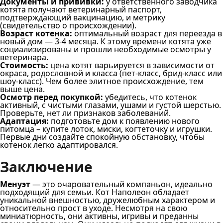
Документы и прививки:
у ответственного заводчика
котята получают ветеринарный паспорт,
подтверждающий вакцинацию, и метрику
(свидетельство о происхождении).
Возраст котенка:
оптимальный возраст для переезда в
новый дом — 3-4 месяца. К этому времени котята уже
социализированы и прошли необходимые осмотры у
ветеринара.
Стоимость:
цена котят варьируется в зависимости от
окраса, родословной и класса (пет-класс, брид-класс или
шоу-класс). Чем более элитное происхождение, тем
выше цена.
Осмотр перед покупкой:
убедитесь, что котенок
активный, с чистыми глазами, ушами и густой шерстью.
Проверьте, нет ли признаков заболеваний.
Адаптация:
подготовьте дом к появлению нового
питомца – купите лоток, миски, когтеточку и игрушки.
Первые дни создайте спокойную обстановку, чтобы
котенок легко адаптировался.
Заключение
Менуэт
— это очаровательный компаньон, идеально
подходящий для семьи. Кот Наполеон обладает
уникальной внешностью, дружелюбным характером и
относительно прост в уходе. Несмотря на свою
миниатюрность, они активны, игривы и преданны