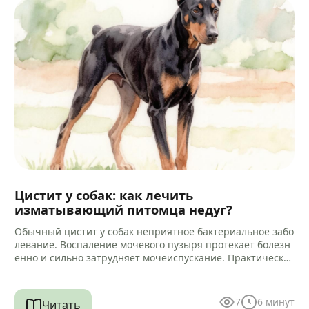
Цистит у собак: как лечить
изматывающий питомца недуг?
Обычный цистит у собак неприятное бактериальное забо
левание. Воспаление мочевого пузыря протекает болезн
енно и сильно затрудняет мочеиспускание. Практически
всегда микробный процесс провоцирует воспаление кан
ала уретры.…
7
6
минут
Читать