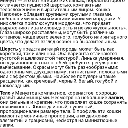
Менуэт — это кот на коротких лапках, порода которого
отличается пушистой шерстью, компактным
телосложением и выразительным лицом. Кошка
Наполеон обладает крупными круглыми глазами,
небольшими ушами и мягкими линиями мордочки. У
них слегка приплюснутая мордочка, что придает
выражению лица миловидность и некую «кукольность».
Глаза широко расставлены, могут быть различных
оттенков, чаще всего зеленого, голубого или янтарного
цвета, что делает взгляд особенно выразительным.
Шерсть
у представителей породы может быть как
короткой, так и длинной. Оба варианта отличаются
густотой и шелковистой текстурой. Линька умеренная,
но у длинношерстных особей требуется регулярное
вычесывание. Окрасы могут быть разнообразными:
однотонными, двухцветными, пятнистыми, полосатыми
или с эффектом дымки. Наиболее популярны такие
расцветки, как кремовый, черный, белый, голубой и
шоколадный.
Тело
у Менуэтов компактное, коренастое, с хорошо
развитыми мышцами. Несмотря на небольшие
лапки
,
они сильные и крепкие, что позволяет кошке сохранять
подвижность.
Хвост
длинный, пушистый,
пропорционален размеру тела. В профиль эти кошки
имеют гармоничные пропорции, а их движения
элегантны и грациозны, несмотря на миниатюрные
лапки.