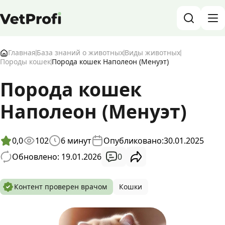
База знаний о животных и ветеринарии
Главная
База знаний о животных
Виды животных
Породы кошек
Порода кошек Наполеон (Менуэт)
Блог о животных
Порода кошек
Форум
Наполеон (Менуэт)
Войти
RU
0,0
102
6
минут
Опубликовано:
30.01.2025
0
Обновлено: 19.01.2026
Контент проверен врачом
Кошки