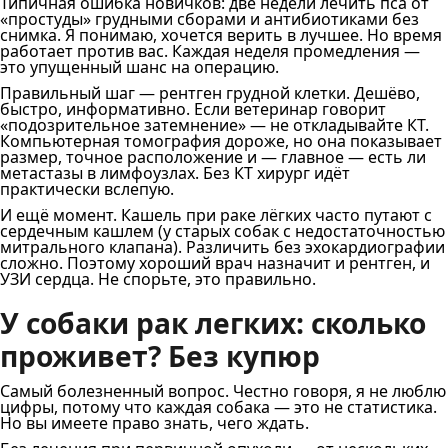
Типичная ошибка новичков: две недели лечить пса от
«простуды» грудными сборами и антибиотиками без
снимка. Я понимаю, хочется верить в лучшее. Но время
работает против вас. Каждая неделя промедления —
это упущенный шанс на операцию.
Правильный шаг — рентген грудной клетки. Дешёво,
быстро, информативно. Если ветеринар говорит
«подозрительное затемнение» — не откладывайте КТ.
Компьютерная томография дороже, но она показывает
размер, точное расположение и — главное — есть ли
метастазы в лимфоузлах. Без КТ хирург идёт
практически вслепую.
И ещё момент. Кашель при раке лёгких часто путают с
сердечным кашлем (у старых собак с недостаточностью
митрального клапана). Различить без эхокардиографии
сложно. Поэтому хороший врач назначит и рентген, и
УЗИ сердца. Не спорьте, это правильно.
У собаки рак легких: сколько
проживет? Без купюр
Самый болезненный вопрос. Честно говоря, я не люблю
цифры, потому что каждая собака — это не статистика.
Но вы имеете право знать, чего ждать.