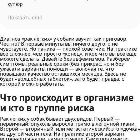
купюр
Показать ещё
Диагноз «рак лёгких» у собаки звучит как приговор.
Честно? В первые минуты вы ничего другого не
чувствуете. Но паника — плохой советчик. На практике
всё сложнее, чем просто «конец», и кое-что вы всё ещё
можете сделать. Давайте без эвфемизмов. Разберём
симптомы, реальные сроки (без прикрас, но и без
ужаса) и варианты помощи — включая те, что
повышают качество оставшихся месяцев. Здесь не
будет «волшебных таблеток», зато будет правда, с
которой можно работать.
Что происходит в организме
и кто в группе риска
Рак лёгких у собак бывает двух видов. Первый —
первичный: опухоль выросла прямо в лёгочной ткани.
Второй — вторичный, или метастатический: это «дочка»
из другой части тела. На практике второй вариант
встречается чаще, намного чаще. Сами понимаете: