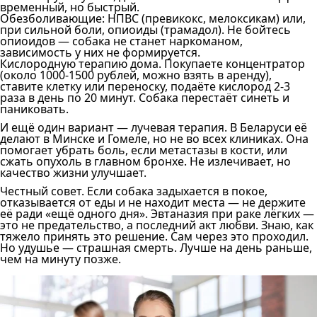
временный, но быстрый.
Обезболивающие: НПВС (превикокс, мелоксикам) или,
при сильной боли, опиоиды (трамадол). Не бойтесь
опиоидов — собака не станет наркоманом,
зависимость у них не формируется.
Кислородную терапию дома. Покупаете концентратор
(около 1000-1500 рублей, можно взять в аренду),
ставите клетку или переноску, подаёте кислород 2-3
раза в день по 20 минут. Собака перестаёт синеть и
паниковать.
И ещё один вариант — лучевая терапия. В Беларуси её
делают в Минске и Гомеле, но не во всех клиниках. Она
помогает убрать боль, если метастазы в кости, или
сжать опухоль в главном бронхе. Не излечивает, но
качество жизни улучшает.
Честный совет. Если собака задыхается в покое,
отказывается от еды и не находит места — не держите
её ради «ещё одного дня». Эвтаназия при раке лёгких —
это не предательство, а последний акт любви. Знаю, как
тяжело принять это решение. Сам через это проходил.
Но удушье — страшная смерть. Лучше на день раньше,
чем на минуту позже.