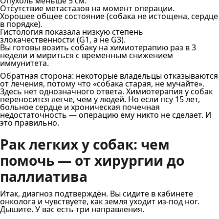
Опухоль меньше 5 см.
Отсутствие метастазов на момент операции.
Хорошее общее состояние (собака не истощена, сердце
в порядке).
Гистология показала низкую степень
злокачественности (G1, а не G3).
Вы готовы возить собаку на химиотерапию раз в 3
недели и мириться с временным снижением
иммунитета.
Обратная сторона: некоторые владельцы отказываются
от лечения, потому что «собака старая, не мучайте».
Здесь нет однозначного ответа. Химиотерапия у собак
переносится легче, чем у людей. Но если псу 15 лет,
больное сердце и хроническая почечная
недостаточность — операцию ему никто не сделает. И
это правильно.
Рак легких у собак: чем
помочь — от хирургии до
паллиатива
Итак, диагноз подтверждён. Вы сидите в кабинете
онколога и чувствуете, как земля уходит из-под ног.
Дышите. У вас есть три направления.