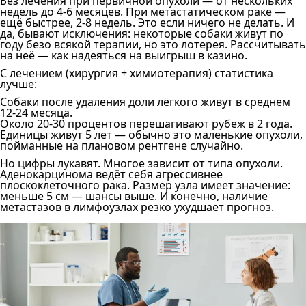
Без лечения при первичной опухоли — от нескольких
недель до 4-6 месяцев. При метастатическом раке —
ещё быстрее, 2-8 недель. Это если ничего не делать. И
да, бывают исключения: некоторые собаки живут по
году безо всякой терапии, но это лотерея. Рассчитывать
на неё — как надеяться на выигрыш в казино.
С лечением (хирургия + химиотерапия) статистика
лучше:
Собаки после удаления доли лёгкого живут в среднем
12-24 месяца.
Около 20-30 процентов перешагивают рубеж в 2 года.
Единицы живут 5 лет — обычно это маленькие опухоли,
пойманные на плановом рентгене случайно.
Но цифры лукавят. Многое зависит от типа опухоли.
Аденокарцинома ведёт себя агрессивнее
плоскоклеточного рака. Размер узла имеет значение:
меньше 5 см — шансы выше. И конечно, наличие
метастазов в лимфоузлах резко ухудшает прогноз.