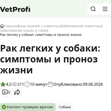
База знаний о животных и ветеринарии
Главная
База знаний о животных
Заболевания животных
Заболевания кошек и собак
Рак легких у собаки: симптомы и проноз жизни
Блог о животных
Рак легких у собаки:
Форум
симптомы и проноз
Войти
RU
жизни
4,5
211
10
минут
Опубликовано:
09.06.2026
0
Контент проверен врачом
Собаки