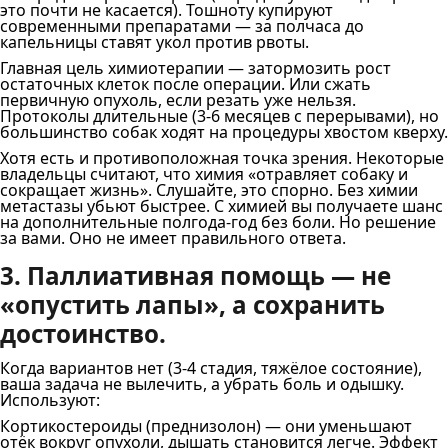
это почти не касается). Тошноту купируют
современными препаратами — за полчаса до
капельницы ставят укол против рвоты.
Главная цель химиотерапии — затормозить рост
остаточных клеток после операции. Или сжать
первичную опухоль, если резать уже нельзя.
Протоколы длительные (3-6 месяцев с перерывами), но
большинство собак ходят на процедуры хвостом кверху.
Хотя есть и противоположная точка зрения. Некоторые
владельцы считают, что химия «отравляет собаку и
сокращает жизнь». Слушайте, это спорно. Без химии
метастазы убьют быстрее. С химией вы получаете шанс
на дополнительные полгода-год без боли. Но решение
за вами. Оно не имеет правильного ответа.
3. Паллиативная помощь — не
«опустить лапы», а сохранить
достоинство.
Когда вариантов нет (3-4 стадия, тяжёлое состояние),
ваша задача не вылечить, а убрать боль и одышку.
Используют:
Кортикостероиды (преднизолон) — они уменьшают
отёк вокруг опухоли, дышать становится легче. Эффект