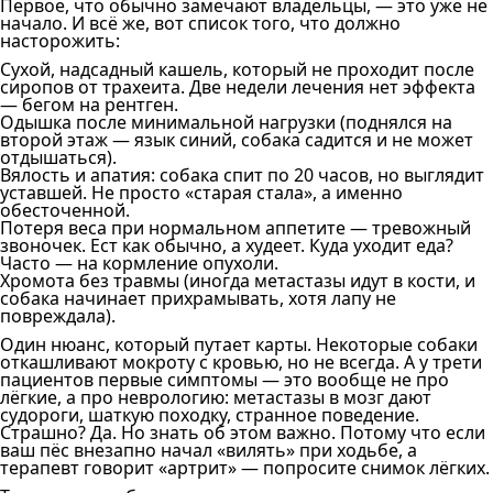
Первое, что обычно замечают владельцы, — это уже не
начало. И всё же, вот список того, что должно
насторожить:
Сухой, надсадный кашель, который не проходит после
сиропов от трахеита. Две недели лечения нет эффекта
— бегом на рентген.
Одышка после минимальной нагрузки (поднялся на
второй этаж — язык синий, собака садится и не может
отдышаться).
Вялость и апатия: собака спит по 20 часов, но выглядит
уставшей. Не просто «старая стала», а именно
обесточенной.
Потеря веса при нормальном аппетите — тревожный
звоночек. Ест как обычно, а худеет. Куда уходит еда?
Часто — на кормление опухоли.
Хромота без травмы (иногда метастазы идут в кости, и
собака начинает прихрамывать, хотя лапу не
повреждала).
Один нюанс, который путает карты. Некоторые собаки
откашливают мокроту с кровью, но не всегда. А у трети
пациентов первые симптомы — это вообще не про
лёгкие, а про неврологию: метастазы в мозг дают
судороги, шаткую походку, странное поведение.
Страшно? Да. Но знать об этом важно. Потому что если
ваш пёс внезапно начал «вилять» при ходьбе, а
терапевт говорит «артрит» — попросите снимок лёгких.