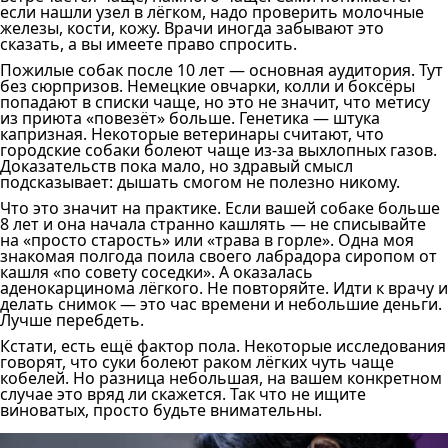
если нашли узел в лёгком, надо проверить молочные
железы, кости, кожу. Врачи иногда забывают это
сказать, а вы имеете право спросить.
Пожилые собак после 10 лет — основная аудитория. Тут
без сюрпризов. Немецкие овчарки, колли и боксёры
попадают в списки чаще, но это не значит, что метису
из приюта «повезёт» больше. Генетика — штука
капризная. Некоторые ветеринары считают, что
городские собаки болеют чаще из-за выхлопных газов.
Доказательств пока мало, но здравый смысл
подсказывает: дышать смогом не полезно никому.
Что это значит на практике. Если вашей собаке больше
8 лет и она начала странно кашлять — не списывайте
на «просто старость» или «трава в горле». Одна моя
знакомая полгода поила своего лабрадора сиропом от
кашля «по совету соседки». А оказалась
аденокарцинома лёгкого. Не повторяйте. Идти к врачу и
делать снимок — это час времени и небольшие деньги.
Лучше перебдеть.
Кстати, есть ещё фактор пола. Некоторые исследования
говорят, что суки болеют раком лёгких чуть чаще
кобелей. Но разница небольшая, на вашем конкретном
случае это вряд ли скажется. Так что не ищите
виноватых, просто будьте внимательны.