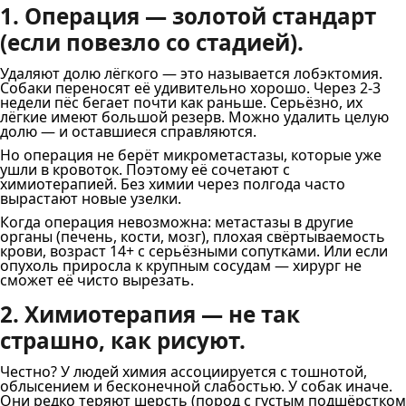
1. Операция — золотой стандарт
(если повезло со стадией).
Удаляют долю лёгкого — это называется лобэктомия.
Собаки переносят её удивительно хорошо. Через 2-3
недели пёс бегает почти как раньше. Серьёзно, их
лёгкие имеют большой резерв. Можно удалить целую
долю — и оставшиеся справляются.
Но операция не берёт микрометастазы, которые уже
ушли в кровоток. Поэтому её сочетают с
химиотерапией. Без химии через полгода часто
вырастают новые узелки.
Когда операция невозможна: метастазы в другие
органы (печень, кости, мозг), плохая свёртываемость
крови, возраст 14+ с серьёзными сопутками. Или если
опухоль приросла к крупным сосудам — хирург не
сможет её чисто вырезать.
2. Химиотерапия — не так
страшно, как рисуют.
Честно? У людей химия ассоциируется с тошнотой,
облысением и бесконечной слабостью. У собак иначе.
Они редко теряют шерсть (пород с густым подшёрстком