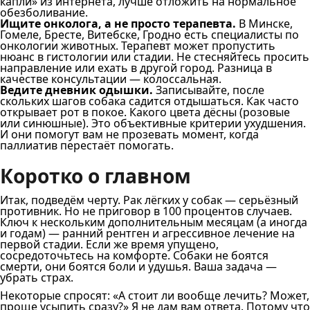
капли» из интернета, лучше отложить на нормальное
обезболивание.
Ищите онколога, а не просто терапевта.
В Минске,
Гомеле, Бресте, Витебске, Гродно есть специалисты по
онкологии животных. Терапевт может пропустить
нюанс в гистологии или стадии. Не стесняйтесь просить
направление или ехать в другой город. Разница в
качестве консультации — колоссальная.
Ведите дневник одышки.
Записывайте, после
скольких шагов собака садится отдышаться. Как часто
открывает рот в покое. Какого цвета дёсны (розовые
или синюшные). Это объективные критерии ухудшения.
И они помогут вам не прозевать момент, когда
паллиатив перестаёт помогать.
Коротко о главном
Итак, подведём черту. Рак лёгких у собак — серьёзный
противник. Но не приговор в 100 процентов случаев.
Ключ к нескольким дополнительным месяцам (а иногда
и годам) — ранний рентген и агрессивное лечение на
первой стадии. Если же время упущено,
сосредоточьтесь на комфорте. Собаки не боятся
смерти, они боятся боли и удушья. Ваша задача —
убрать страх.
Некоторые спросят: «А стоит ли вообще лечить? Может,
проще усыпить сразу?» Я не дам вам ответа. Потому что