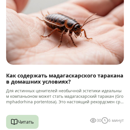
Как содержать мадагаскарского таракана
в домашних условиях?
Для истинных ценителей необычной эстетики идеальны
м компаньоном может стать мадагаскарский таракан (Gro
mphadorhina portentosa). Это настоящий рекордсмен сре
ди своих сородичей, достигающий 5–9 сантиметров в дли
ну.…
30
6
минут
Читать