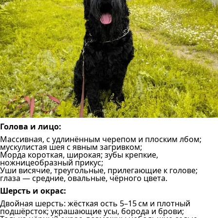
Голова и лицо:
Массивная, с удлинённым черепом и плоским лбом;
мускулистая шея с явным загривком;
Морда короткая, широкая; зубы крепкие,
ножницеобразный прикус;
Уши висячие, треугольные, прилегающие к голове;
глаза — средние, овальные, чёрного цвета.
Шерсть и окрас:
Двойная шерсть: жёсткая ость 5–15 см и плотный
подшёрсток; украшающие усы, борода и брови;