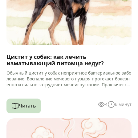
Цистит у собак: как лечить
изматывающий питомца недуг?
Обычный цистит у собак неприятное бактериальное забо
левание. Воспаление мочевого пузыря протекает болезн
енно и сильно затрудняет мочеиспускание. Практически
всегда микробный процесс провоцирует воспаление кан
ала уретры.…
4
6
минут
Читать