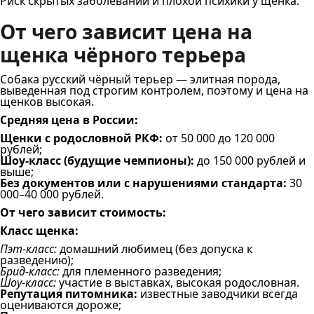
Риск скрытых заболеваний и плохой психики у щенка.
От чего зависит цена на
щенка чёрного терьера
Собака русский чёрный терьер — элитная порода,
выведенная под строгим контролем, поэтому и цена на
щенков высокая.
Средняя цена в России:
Щенки с родословной РКФ:
от 50 000 до 120 000
рублей;
Шоу-класс (будущие чемпионы):
до 150 000 рублей и
выше;
Без документов или с нарушениями стандарта:
30
000–40 000 рублей.
От чего зависит стоимость:
Класс щенка:
Пэт-класс:
домашний любимец (без допуска к
разведению);
Брид-класс:
для племенного разведения;
Шоу-класс:
участие в выставках, высокая родословная.
Репутация питомника:
известные заводчики всегда
оцениваются дороже;