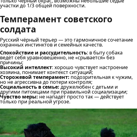
Только чёрный окрас, возможны небольшие седые
участки до 1/3 общей поверхности.
Темперамент советского
солдата
Русский чёрный терьер — это гармоничное сочетание
охранных инстинктов и семейных качеств.
Спокойствие и рассудительность
: в быту собака
ведёт себя уравновешенно, не «срывается» без
причины;
Высокий интеллект
: хорошо чувствует настроение
хозяина, понимает контекст ситуаций;
Сторожевой темперамент:
подозрительная к чужим,
но не агрессивна до потери контроля;
Социальность в семье:
дружелюбен с детьми и
другими питомцами при правильной социализации;
Чувство меры:
не нападёт просто так — действует
только при реальной угрозе.