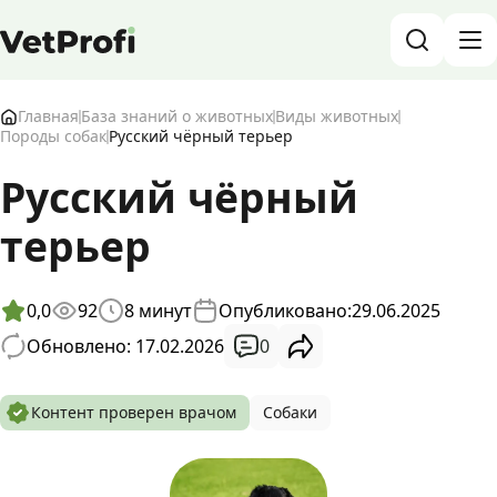
База знаний о животных и ветеринарии
Главная
База знаний о животных
Виды животных
Породы собак
Русский чёрный терьер
Блог о животных
Русский чёрный
Форум
терьер
Войти
RU
0,0
92
8
минут
Опубликовано:
29.06.2025
0
Обновлено: 17.02.2026
Контент проверен врачом
Собаки