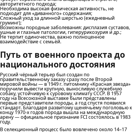
авторитетного подхода;
Необходима высокая физическая активность, не
подходит для «диванного» содержания;
Сложный уход за длинной шерстью (ежедневный
груминг);
Возможны породные заболевания: дисплазия суставов,
ушные и глазные патологии, гиперурикозурия и др.;
Не терпит одиночества, важно полноценное
взаимодействие с семьёй.
Путь от военного проекта до
национального достояния
Русский чёрный терьер был создан по
правительственному заказу сразу после Второй
мировой войны — в 1949 г. питомнику «Красная звезда»
поручили вывести крупную, выносливую служебную
собаку, устойчивую к суровому климату СССР. В 1957
году на Всесоюзной выставке были представлены
первые представители породы, а год спустя появился
стандарт. Благодаря развитому щенячьему поголовью к
концу 1970‑х годов порода вышла на международную
арену — официальное признание FCI состоялось в 1983
году.
В селекционный процесс было вовлечено около 14–17