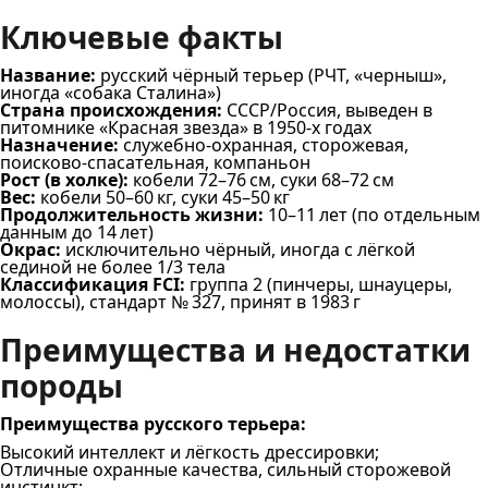
Ключевые факты
Название:
русский чёрный терьер (РЧТ, «черныш»,
иногда «собака Сталина»)
Страна происхождения:
СССР/Россия, выведен в
питомнике «Красная звезда» в 1950‑х годах
Назначение:
служебно-охранная, сторожевая,
поисково‑спасательная, компаньон
Рост (в холке):
кобели 72–76 см, суки 68–72 см
Вес:
кобели 50–60 кг, суки 45–50 кг
Продолжительность жизни:
10–11 лет (по отдельным
данным до 14 лет)
Окрас:
исключительно чёрный, иногда с лёгкой
сединой не более 1/3 тела
Классификация FCI:
группа 2 (пинчеры, шнауцеры,
молоссы), стандарт № 327, принят в 1983 г
Преимущества и недостатки
породы
Преимущества русского терьера:
Высокий интеллект и лёгкость дрессировки;
Отличные охранные качества, сильный сторожевой
инстинкт;