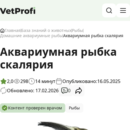
База знаний о животных и ветеринарии
Главная
База знаний о животных
Рыбы
Домашние аквариумные рыбы
Аквариумная рыбка скалярия
Блог о животных
Аквариумная рыбка
Форум
скалярия
Войти
RU
2,0
298
14
минут
Опубликовано:
16.05.2025
0
Обновлено: 17.02.2026
Контент проверен врачом
Рыбы