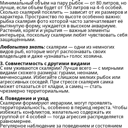
Минимальный объём на пару рыбок — от 80 литров, но
лучше, если объём будет от 150 литров на 4–6 особей.
Сколько скалярий поселить — зависит от их размеров и
характера. Пространство по высоте особенно важно:
рыбка скалярия фото которой часто запечатлевает её
вытянутую форму, нуждается в высоком аквариуме.
Растения, коряги и укрытия — важные элементы
интерьера, поскольку скалярии любят чувствовать себя
защищёнными.
Любопытно знать:
скалярии — одни из немногих
видов рыб, которые могут распознавать своих
владельцев и даже «узнавать» голос хозяина.
3. Совместимость с другими видами
С кем уживаются скалярии? Лучше всего — с мирными
видами схожего размера: гурами, неонами,
меченосцами. Избегайте слишком мелких рыбок или
агрессивных соседей. При стрессе скалярия самка
может отказаться от кладки, а самец — стать
чрезмерно территориальным.
4. Поведение и уход
Скалярии формируют иерархии, могут проявлять
территориальность, особенно в период нереста. Чтобы
избежать конфликтов, желательно содержать их
группой от 4 особей — тогда агрессия распределяется
равномернее.
Регулярное наблюдение за поведением и состоянием