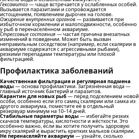
Гексамитоз
— чаще встречается у ослабленных особей.
Вызывается паразитами и сопровождается
истощением, появлением дырочек на голове.
Ожирение внутренних органов
— развивается при
избыточном кормлении и малоподвижности, особенно
у рыб в перенаселённом аквариуме.
Стрессовые состояния
— частая причина внезапных
изменений в поведении. Может быть вызван
неправильным соседством (например, если скалярии в
аквариуме содержатся с агрессивными рыбами),
резкими перепадами температуры или плохой
фильтрацией.
Профилактика заболеваний
Качественная фильтрация и регулярная подмена
воды
— основа профилактики. Загрязнённая вода —
главный источник бактерий и паразитов.
Карантин для новых рыб
— перед подселением новой
особи, особенно если это самец скалярии или самка из
другого аквариума, поместите её в отдельный
резервуар минимум на 10–14 дней.
Стабильные параметры воды
— избегайте резких
скачков температуры, кислотности и жёсткости. Это
особенно важно, если вы хотите получить здоровую
икру скалярий и вырастить крепких мальков скалярии.
Не перенаселяйте аквариум
— узнайте, сколько