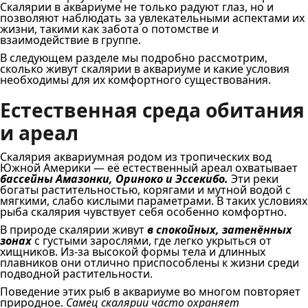
Скалярии в аквариуме не только радуют глаз, но и
позволяют наблюдать за увлекательными аспектами их
жизни, такими как забота о потомстве и
взаимодействие в группе.
В следующем разделе мы подробно рассмотрим,
сколько живут скалярии в аквариуме и какие условия
необходимы для их комфортного существования.
Естественная среда обитания
и ареал
Скалярия аквариумная родом из тропических вод
Южной Америки — её естественный ареал охватывает
бассейны Амазонки, Ориноко и Эссекибо.
Эти реки
богаты растительностью, корягами и мутной водой с
мягкими, слабо кислыми параметрами. В таких условиях
рыба скалярия чувствует себя особенно комфортно.
В природе скалярии живут
в спокойных, затенённых
зонах
с густыми зарослями, где легко укрыться от
хищников. Из-за высокой формы тела и длинных
плавников они отлично приспособлены к жизни среди
подводной растительности.
Поведение этих рыб в аквариуме во многом повторяет
природное.
Самец скалярии часто охраняет