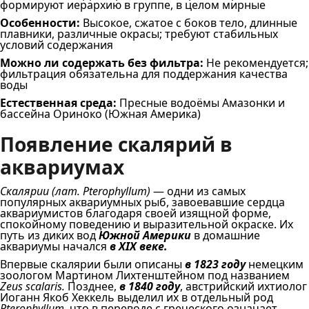
формируют иерархию в группе, в целом мирные
Особенности:
Высокое, сжатое с боков тело, длинные
плавники, различные окрасы; требуют стабильных
условий содержания
Можно ли содержать без фильтра:
Не рекомендуется;
фильтрация обязательна для поддержания качества
воды
Естественная среда:
Пресные водоёмы Амазонки и
бассейна Ориноко (Южная Америка)
Появление скалярий в
аквариумах
Скалярии (лат. Pterophyllum)
— одни из самых
популярных аквариумных рыб, завоевавшие сердца
аквариумистов благодаря своей изящной форме,
спокойному поведению и выразительной окраске. Их
путь из диких вод
Южной Америки
в домашние
аквариумы начался
в XIX веке.
Впервые скалярии были описаны
в 1823 году
немецким
зоологом Мартином Лихтенштейном под названием
Zeus scalaris.
Позднее,
в 1840 году
, австрийский ихтиолог
Иоганн Якоб Хеккель выделил их в отдельный род
Pterophyllum
, что в переводе с греческого означает