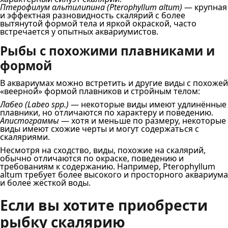
Птерофилум альтилипина (Pterophyllum altum)
— крупная
и эффектная разновидность скалярий с более
вытянутой формой тела и яркой окраской, часто
встречается у опытных аквариумистов.
Рыбы с похожими плавниками и
формой
В аквариумах можно встретить и другие виды с похожей
«веерной» формой плавников и стройным телом:
Лабео (Labeo spp.)
— некоторые виды имеют удлинённые
плавники, но отличаются по характеру и поведению.
Апистограммы
— хотя и меньше по размеру, некоторые
виды имеют схожие черты и могут содержаться с
скаляриями.
Несмотря на сходство, виды, похожие на скалярий,
обычно отличаются по окраске, поведению и
требованиям к содержанию. Например, Pterophyllum
altum требует более высокого и просторного аквариума
и более жёсткой воды.
Если вы хотите приобрести
рыбку скалярию