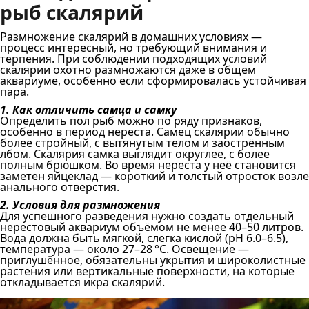
рыб скалярий
Размножение скалярий в домашних условиях —
процесс интересный, но требующий внимания и
терпения. При соблюдении подходящих условий
скалярии охотно размножаются даже в общем
аквариуме, особенно если сформировалась устойчивая
пара.
1. Как отличить самца и самку
Определить пол рыб можно по ряду признаков,
особенно в период нереста. Самец скалярии обычно
более стройный, с вытянутым телом и заострённым
лбом. Скалярия самка выглядит округлее, с более
полным брюшком. Во время нереста у неё становится
заметен яйцеклад — короткий и толстый отросток возле
анального отверстия.
2. Условия для размножения
Для успешного разведения нужно создать отдельный
нерестовый аквариум объёмом не менее 40–50 литров.
Вода должна быть мягкой, слегка кислой (pH 6.0–6.5),
температура — около 27–28 °C. Освещение —
приглушённое, обязательны укрытия и широколистные
растения или вертикальные поверхности, на которые
откладывается икра скалярий.