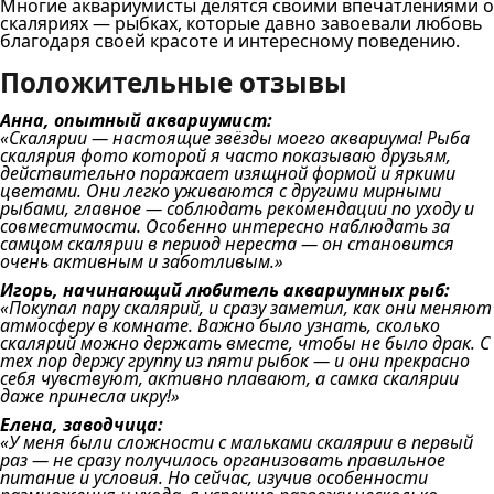
Многие аквариумисты делятся своими впечатлениями о
скаляриях — рыбках, которые давно завоевали любовь
благодаря своей красоте и интересному поведению.
Положительные отзывы
Анна, опытный аквариумист:
«Скалярии — настоящие звёзды моего аквариума! Рыба
скалярия фото которой я часто показываю друзьям,
действительно поражает изящной формой и яркими
цветами. Они легко уживаются с другими мирными
рыбами, главное — соблюдать рекомендации по уходу и
совместимости. Особенно интересно наблюдать за
самцом скалярии в период нереста — он становится
очень активным и заботливым.»
Игорь, начинающий любитель аквариумных рыб:
«Покупал пару скалярий, и сразу заметил, как они меняют
атмосферу в комнате. Важно было узнать, сколько
скалярий можно держать вместе, чтобы не было драк. С
тех пор держу группу из пяти рыбок — и они прекрасно
себя чувствуют, активно плавают, а самка скалярии
даже принесла икру!»
Елена, заводчица:
«У меня были сложности с мальками скалярии в первый
раз — не сразу получилось организовать правильное
питание и условия. Но сейчас, изучив особенности