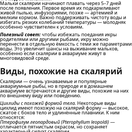
Мальки скалярии начинают плавать через 5–7 дней
после появления. Первое время их подкармливают
живой пылью, инфузориями, позже — артемией и
мелким кормом. Важно поддерживать чистоту воды и
избегать резких колебаний температуры — молодняк
особенно чувствителен к условиям.
Полезный совет:
чтобы избежать поедания икры
родителями или другими рыбами, икру можно
перенести в отдельную ёмкость с теми же параметрами
воды. Это увеличит шансы на выживание мальков,
особенно если скалярии в аквариуме живут в
многовидовой среде.
Виды, похожие на скалярий
Скалярии — очень узнаваемые и популярные
аквариумные рыбы, но в природе и в домашнем
аквариуме встречаются и другие виды, похожие на них
по внешнему виду или поведению.
Цихлиды с похожей формой тела.
Некоторые виды
цихлид имеют похожую на скалярий форму — высокое,
сжатое с боков тело и удлинённые плавники. К ним
относятся:
Птерофилум леопардовый (Pterophyllum leopoldi)
—
отличается пятнистым окрасом, но сохраняет
характерный силуэт скалярии.