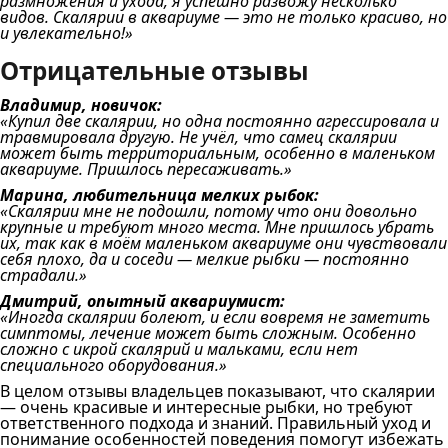
размножения и ухода, я успешно развожу несколько
видов. Скалярии в аквариуме — это не только красиво, но
и увлекательно!»
Отрицательные отзывы
Владимир, новичок:
«Купил две скалярии, но одна постоянно агрессировала и
травмировала другую. Не учёл, что самец скалярии
может быть территориальным, особенно в маленьком
аквариуме. Пришлось пересаживать.»
Марина, любительница мелких рыбок:
«Скалярии мне не подошли, потому что они довольно
крупные и требуют много места. Мне пришлось убрать
их, так как в моём маленьком аквариуме они чувствовали
себя плохо, да и соседи — мелкие рыбки — постоянно
страдали.»
Дмитрий, опытный аквариумист:
«Иногда скалярии болеют, и если вовремя не заметить
симптомы, лечение может быть сложным. Особенно
сложно с икрой скалярий и мальками, если нет
специального оборудования.»
В целом отзывы владельцев показывают, что скалярии
— очень красивые и интересные рыбки, но требуют
ответственного подхода и знаний. Правильный уход и
понимание особенностей поведения помогут избежать