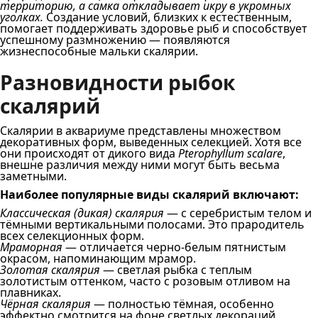
территорию, а самка откладывает икру в укромных
уголках.
Создание условий, близких к естественным,
помогает поддерживать здоровье рыб и способствует
успешному размножению — появляются
жизнеспособные мальки скалярии.
Разновидности рыбок
скалярий
Скалярии в аквариуме представлены множеством
декоративных форм, выведенных селекцией. Хотя все
они происходят от дикого вида
Pterophyllum
scalare
,
внешне различия между ними могут быть весьма
заметными.
Наиболее популярные виды скалярий включают:
Классическая (дикая) скалярия
— с серебристым телом и
тёмными вертикальными полосами. Это прародитель
всех селекционных форм.
Мраморная
— отличается черно-белым пятнистым
окрасом, напоминающим мрамор.
Золотая скалярия
— светлая рыбка с теплым
золотистым оттенком, часто с розовым отливом на
плавниках.
Чёрная скалярия
— полностью тёмная, особенно
эффектно смотрится на фоне светлых декораций.