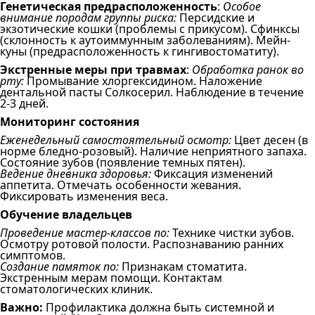
Генетическая предрасположенность
:
Особое
внимание породам группы риска:
Персидские и
экзотические кошки (проблемы с прикусом). Сфинксы
(склонность к аутоиммунным заболеваниям). Мейн-
куны (предрасположенность к гингивостоматиту).
Экстренные меры при травмах
:
Обработка ранок во
рту:
Промывание хлоргексидином. Наложение
дентальной пасты Солкосерил. Наблюдение в течение
2-3 дней.
Мониторинг состояния
Еженедельный самостоятельный осмотр:
Цвет десен (в
норме бледно-розовый). Наличие неприятного запаха.
Состояние зубов (появление темных пятен).
Ведение дневника здоровья:
Фиксация изменений
аппетита. Отмечать особенности жевания.
Фиксировать изменения веса.
Обучение владельцев
Проведение мастер-классов по:
Технике чистки зубов.
Осмотру ротовой полости. Распознаванию ранних
симптомов.
Создание памяток по:
Признакам стоматита.
Экстренным мерам помощи. Контактам
стоматологических клиник.
Важно:
Профилактика должна быть системной и