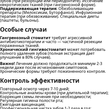
зубов (при резорбции или периодонтите). Иссечение
некротических тканей (при гангренозной форме).
Поддерживающая терапия:
Обезболивающие
препараты (Мелоксикам, Буторфанол). Инфузионная
терапия (при обезвоживании). Специальные диеты
(паштеты, бульоны).
Особые случаи
Гангренозный стоматит
требует агрессивной
антибиотикотерапии и часто — частичной резекции
пораженных тканей.
Хронический гингивостоматит
может потребовать
полного удаления зубов (полная экстракция дает
улучшение в 80% случаев).
Важно!
Лечение должно продолжаться минимум 2-3
недели даже после исчезновения симптомов.
Хронические формы требуют пожизненного контроля.
Контроль эффективности
Повторный осмотр через 7-10 дней;
Контрольные анализы крови (при длительной терапии);
Коррекция схемы лечения при необходимости;
Регулярная гигиена полости рта;
Ежегодная вакцинация;
Профессиональная чистка зубов 1-2 раза в год;