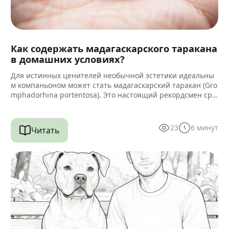
Как содержать мадагаскарского таракана
в домашних условиях?
Для истинных ценителей необычной эстетики идеальны
м компаньоном может стать мадагаскарский таракан (Gro
mphadorhina portentosa). Это настоящий рекордсмен сре
ди своих сородичей, достигающий 5–9 сантиметров в дли
ну.…
23
6
минут
Читать