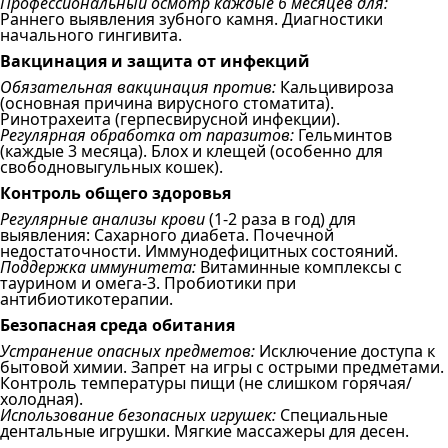
Профессиональный осмотр каждые 6 месяцев для:
Раннего выявления зубного камня. Диагностики
начального гингивита.
Вакцинация и защита от инфекций
Обязательная вакцинация против:
Кальцивироза
(основная причина вирусного стоматита).
Ринотрахеита (герпесвирусной инфекции).
Регулярная обработка от паразитов:
Гельминтов
(каждые 3 месяца). Блох и клещей (особенно для
свободновыгульных кошек).
Контроль общего здоровья
Регулярные анализы крови
(1-2 раза в год) для
выявления: Сахарного диабета. Почечной
недостаточности. Иммунодефицитных состояний.
Поддержка иммунитета:
Витаминные комплексы с
таурином и омега-3. Пробиотики при
антибиотикотерапии.
Безопасная среда обитания
Устранение опасных предметов:
Исключение доступа к
бытовой химии. Запрет на игры с острыми предметами.
Контроль температуры пищи (не слишком горячая/
холодная).
Использование безопасных игрушек:
Специальные
дентальные игрушки. Мягкие массажеры для десен.