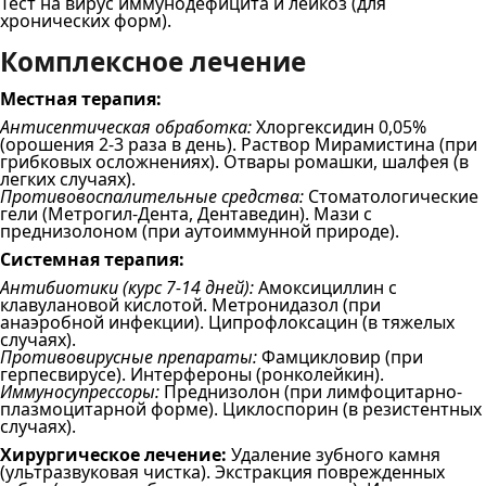
Тест на вирус иммунодефицита и лейкоз (для
хронических форм).
Комплексное лечение
Местная терапия:
Антисептическая обработка:
Хлоргексидин 0,05%
(орошения 2-3 раза в день). Раствор Мирамистина (при
грибковых осложнениях). Отвары ромашки, шалфея (в
легких случаях).
Противовоспалительные средства:
Стоматологические
гели (Метрогил-Дента, Дентаведин). Мази с
преднизолоном (при аутоиммунной природе).
Системная терапия:
Антибиотики (курс 7-14 дней):
Амоксициллин с
клавулановой кислотой. Метронидазол (при
анаэробной инфекции). Ципрофлоксацин (в тяжелых
случаях).
Противовирусные препараты:
Фамцикловир (при
герпесвирусе). Интерфероны (ронколейкин).
Иммуносупрессоры:
Преднизолон (при лимфоцитарно-
плазмоцитарной форме). Циклоспорин (в резистентных
случаях).
Хирургическое лечение:
Удаление зубного камня
(ультразвуковая чистка). Экстракция поврежденных