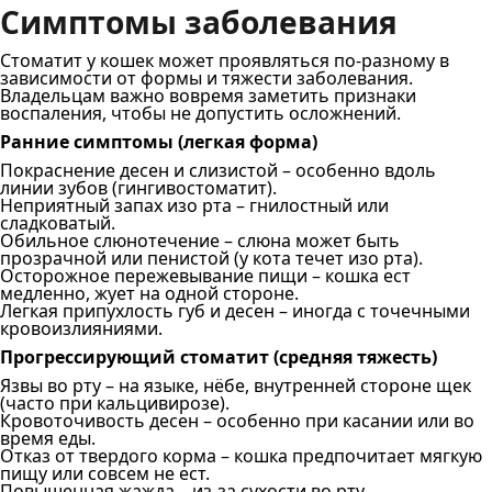
Симптомы заболевания
Стоматит у кошек может проявляться по-разному в
зависимости от формы и тяжести заболевания.
Владельцам важно вовремя заметить признаки
воспаления, чтобы не допустить осложнений.
Ранние симптомы (легкая форма)
Покраснение десен и слизистой – особенно вдоль
линии зубов (гингивостоматит).
Неприятный запах изо рта – гнилостный или
сладковатый.
Обильное слюнотечение – слюна может быть
прозрачной или пенистой (у кота течет изо рта).
Осторожное пережевывание пищи – кошка ест
медленно, жует на одной стороне.
Легкая припухлость губ и десен – иногда с точечными
кровоизлияниями.
Прогрессирующий стоматит (средняя тяжесть)
Язвы во рту – на языке, нёбе, внутренней стороне щек
(часто при кальцивирозе).
Кровоточивость десен – особенно при касании или во
время еды.
Отказ от твердого корма – кошка предпочитает мягкую
пищу или совсем не ест.
Повышенная жажда – из-за сухости во рту.