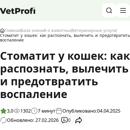
База знаний о животных и ветеринарии
Главная
База знаний о животных
Ветеринарные услуги
Стоматит у кошек: как распознать, вылечить и предотвратить
воспаление
Блог о животных
Стоматит у кошек: как
Форум
распознать, вылечить
Войти
RU
и предотвратить
воспаление
3,0
1302
7
минут
Опубликовано:
04.04.2025
0
Обновлено: 27.02.2026