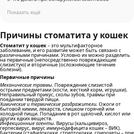
Показать ещё
Причины стоматита у кошек
Стоматит у кошек
– это мультифакторное
заболевание, и его развитие может быть связано с
различными причинами. Условно их можно разделить
на первичные (непосредственно повреждающие
слизистую) и вторичные (осложняющие течение
болезни).
Первичные причины
Механические травмы.
Повреждение слизистой
острыми предметами (кости, жесткий корм, игрушки).
Неправильный прикус, сколы зубов, травмы при
поедании твердой пищи.
Химические и термические раздражители.
Ожоги от
бытовой химии, лекарств, слишком горячей или
холодной пищи. Попадание в рот щелочей, кислот или
других едких веществ.
Инфекционные агенты.
Вирусы (кальцивироз,
герпесвирус, вирус иммунодефицита кошек – ВИК).
Бактерии (стафилококки, стрептококки, спирохеты – при