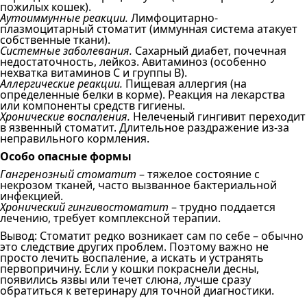
пожилых кошек).
Аутоиммунные реакции.
Лимфоцитарно-
плазмоцитарный стоматит (иммунная система атакует
собственные ткани).
Системные заболевания.
Сахарный диабет, почечная
недостаточность, лейкоз. Авитаминоз (особенно
нехватка витаминов С и группы В).
Аллергические реакции.
Пищевая аллергия (на
определенные белки в корме). Реакция на лекарства
или компоненты средств гигиены.
Хронические воспаления.
Нелеченый гингивит переходит
в язвенный стоматит. Длительное раздражение из-за
неправильного кормления.
Особо опасные формы
Гангренозный стоматит
– тяжелое состояние с
некрозом тканей, часто вызванное бактериальной
инфекцией.
Хронический гингивостоматит
– трудно поддается
лечению, требует комплексной терапии.
Вывод: Стоматит редко возникает сам по себе – обычно
это следствие других проблем. Поэтому важно не
просто лечить воспаление, а искать и устранять
первопричину. Если у кошки покраснели десны,
появились язвы или течет слюна, лучше сразу
обратиться к ветеринару для точной диагностики.