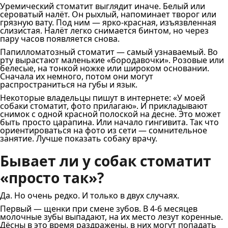
Уремический стоматит выглядит иначе. Белый или
сероватый налёт. Он рыхлый, напоминает творог или
грязную вату. Под ним — ярко-красная, изъязвленная
слизистая. Налёт легко снимается бинтом, но через
пару часов появляется снова.
Папилломатозный стоматит — самый узнаваемый. Во
рту вырастают маленькие «бородавочки». Розовые или
белесые, на тонкой ножке или широком основании.
Сначала их немного, потом они могут
распространиться на губы и язык.
Некоторые владельцы пишут в интернете: «У моей
собаки стоматит, фото прилагаю». И прикладывают
снимок с одной красной полоской на десне. Это может
быть просто царапина. Или начало гингивита. Так что
ориентироваться на фото из сети — сомнительное
занятие. Лучше показать собаку врачу.
Бывает ли у собак стоматит
«просто так»?
Да. Но очень редко. И только в двух случаях.
Первый — щенки при смене зубов. В 4-6 месяцев
молочные зубы выпадают, на их место лезут коренные.
Дёсны в это время раздражены, в них могут попадать