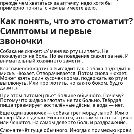
прежде чем хвататься за аптечку, надо хотя бы
примерно понять, с чем вы имеете дело.
Как понять, что это стоматит?
Симптомы и первые
звоночки
Собака не скажет: «У меня во рту щиплет». Не
пожалуется на боль. Но её поведение скажет за неё. И
внимательный хозяин это заметит.
Классическая картина выглядит так. Собака подходит к
миске. Нюхает. Отворачивается. Потом снова нюхает.
Может взять один кусочек корма, подержать во рту и
выплюнуть. Или проглотить, но как-то боком, будто
давится.
При этом питомец пьёт больше обычного. Почему?
Потому что жидкое глотать не так больно. Твёрдая
пища травмирует воспалённые дёсны, а вода — нет.
Ещё один звоночек — собака трёт морду лапой. Или о
ковёр. Или о диван. Ей кажется, что там что-то застряло
или чешется. На самом деле это боль и раздражение.
Слюна течёт гуще обычного. Иногда с примесью крови.