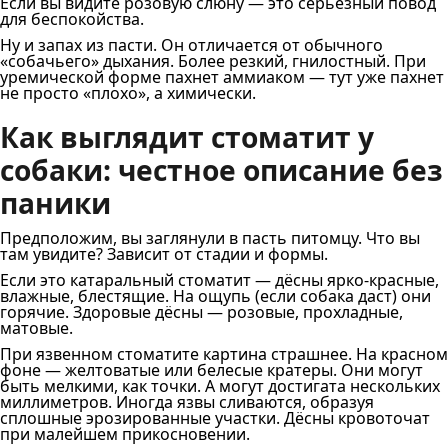
Если вы видите розовую слюну — это серьёзный повод
для беспокойства.
Ну и запах из пасти. Он отличается от обычного
«собачьего» дыхания. Более резкий, гнилостный. При
уремической форме пахнет аммиаком — тут уже пахнет
не просто «плохо», а химически.
Как выглядит стоматит у
собаки: честное описание без
паники
Предположим, вы заглянули в пасть питомцу. Что вы
там увидите? Зависит от стадии и формы.
Если это катаральный стоматит — дёсны ярко-красные,
влажные, блестящие. На ощупь (если собака даст) они
горячие. Здоровые дёсны — розовые, прохладные,
матовые.
При язвенном стоматите картина страшнее. На красном
фоне — желтоватые или белесые кратеры. Они могут
быть мелкими, как точки. А могут достигата нескольких
миллиметров. Иногда язвы сливаются, образуя
сплошные эрозированные участки. Дёсны кровоточат
при малейшем прикосновении.