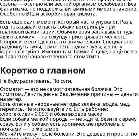
сезона — осенью или весной организм ослабевает. Без
фанатизма, но поддержка витаминами имеет значение.
Особенно B12 и аскорбиновая кислота.
Есть ещё один момент, который часто упускают. Раз в
год показывайте пасть собаки ветеринару при
плановой вакцинации. Обычно врач заглядывает туда
«для галочки» — на секунду приоткрывает челюсть.
Попросите его сделать это внимательно. Специально
раздвинуть губы, осмотреть задние зубы, дёсны у
коренных зубов. Именно там, ближе к щеке, чаще всего
и прячется начало язвенного стоматита.
Коротко о главном
Не буду растягивать. По сути.
Стоматит — это не самостоятельная болячка. Это
симптом. Лечить дёсны без лечения причины — деньги
на ветер.
Есть опасные народные методы: зелёнка, водка, мёд,
перекись. Не используйте их. Есть рабочие:
хлоргексидин 0,05% и облепиховое масло.
Если собака мелкой породы — не ждите. Везите к врачу
сразу. Если у собаки есть хронические проблемы с
почками — то же самое.
Меняйте миску после болезни. Это дешёво и просто, но
многие забывают.