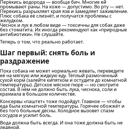
Перекись водорода — вообще бич. Многие ей
промывают раны. На коже — допустимо. Во рту — нет.
Перекись разрыхляет края язв и замедляет заживление.
Плюс собака её слизнёт, и получатся проблемы с
желудком.
Чеснок и лук в любом виде — токсичны для собак даже
без стоматита. Их иногда рекомендуют как «природные
антибиотики». Не слушайте.
Теперь о том, что реально работает.
Шаг первый: снять боль и
раздражение
Пока собака не может нормально жевать, переведите
её на мягкую или жидкую еду. Тёплый размоченный
сухой корм (залейте кипятком и остудите до комнатной
температуры). Детское мясное пюре — но смотрите
состав. В нём не должно быть лука, чеснока, соли и
крахмала в большом количестве.
Консервы «паштет» тоже подойдут. Главное — чтобы
еда была комнатной температуры. Горячее обожжёт и
без того больные дёсны. Холодное вызовет спазм
сосудов и усилит боль.
Вода должна быть всегда. И она тоже должна быть не
ледяной.