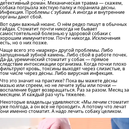
детективный роман. Механическая травма — скажем,
собака погрызла жёсткую палку и поранила дёсны.
Инфекция. Проблемы с зубами. А иногда и внутренние
органы дают сбой.
Вот один важный нюанс. О нём редко пишут в обычных
гайдах. Стоматит почти никогда не бывает
самостоятельной болезнью у здоровой собаки с
хорошим иммунитетом. Почти никогда. Исключения
есть, но о них позже.
Чаще всего это «маркер» другой проблемы. Либо
запущенный зубной камень. Либо сбой в работе почек.
Да-да, уремический стоматит у собак — прямое
следствие интоксикации организма. Когда почки плохо
фильтруют кровь, токсины выходят через слизистые, в
том числе через дёсны. Либо вирусная инфекция.
Что это значит на практике? Пока вы мажете дёсны
мазью или спреем, но не лечите зубы или почки —
воспаление будет возвращаться. Раз за разом. Месяц за
месяцем. И каждый раз чуть тяжелее.
Некоторые владельцы удивляются: «Мы лечим стоматит
уже полгода, а он всё не проходит». А потому что лечат
они именно стоматит. А надо лечить собаку целиком.