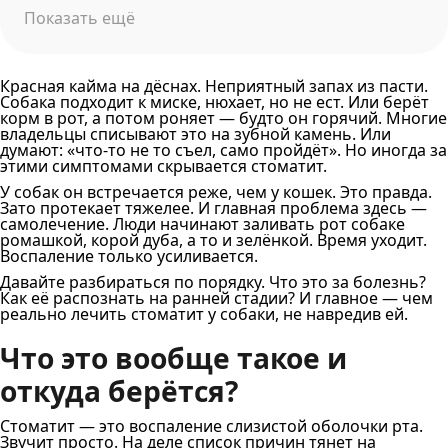
Показать ещё
Красная кайма на дёснах. Неприятный запах из пасти.
Собака подходит к миске, нюхает, но не ест. Или берёт
корм в рот, а потом роняет — будто он горячий. Многие
владельцы списывают это на зубной камень. Или
думают: «что-то не то съел, само пройдёт». Но иногда за
этими симптомами скрывается стоматит.
У собак он встречается реже, чем у кошек. Это правда.
Зато протекает тяжелее. И главная проблема здесь —
самолечение. Люди начинают заливать рот собаке
ромашкой, корой дуба, а то и зелёнкой. Время уходит.
Воспаление только усиливается.
Давайте разбираться по порядку. Что это за болезнь?
Как её распознать на ранней стадии? И главное — чем
реально лечить стоматит у собаки, не навредив ей.
Что это вообще такое и
откуда берётся?
Стоматит — это воспаление слизистой оболочки рта.
Звучит просто. На деле список причин тянет на