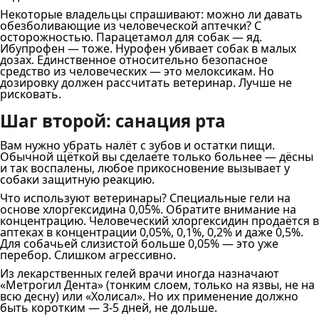
Некоторые владельцы спрашивают: можно ли давать
обезболивающие из человеческой аптечки? С
осторожностью. Парацетамол для собак — яд.
Ибупрофен — тоже. Нурофен убивает собак в малых
дозах. Единственное относительно безопасное
средство из человеческих — это мелоксикам. Но
дозировку должен рассчитать ветеринар. Лучше не
рисковать.
Шаг второй: санация рта
Вам нужно убрать налёт с зубов и остатки пищи.
Обычной щёткой вы сделаете только больнее — дёсны
и так воспалены, любое прикосновение вызывает у
собаки защитную реакцию.
Что используют ветеринары? Специальные гели на
основе хлоргексидина 0,05%. Обратите внимание на
концентрацию. Человеческий хлоргексидин продаётся в
аптеках в концентрации 0,05%, 0,1%, 0,2% и даже 0,5%.
Для собачьей слизистой больше 0,05% — это уже
перебор. Слишком агрессивно.
Из лекарственных гелей врачи иногда назначают
«Метрогил Дента» (тонким слоем, только на язвы, не на
всю десну) или «Холисал». Но их применение должно
быть коротким — 3-5 дней, не дольше.