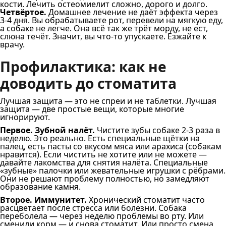
кости. Лечить остеомиелит сложно, дорого и долго.
Четвёртое.
Домашнее лечение не даёт эффекта через
3-4 дня. Вы обрабатываете рот, перевели на мягкую еду,
а собаке не легче. Она всё так же трёт морду, не ест,
слюна течёт. Значит, вы что-то упускаете. Езжайте к
врачу.
Профилактика: как не
доводить до стоматита
Лучшая защита — это не спреи и не таблетки. Лучшая
защита — две простые вещи, которые многие
игнорируют.
Первое. Зубной налёт.
Чистите зубы собаке 2-3 раза в
неделю. Это реально. Есть специальные щётки на
палец, есть пасты со вкусом мяса или арахиса (собакам
нравится). Если чистить не хотите или не можете —
давайте лакомства для снятия налёта. Специальные
«зубные» палочки или жевательные игрушки с рёбрами.
Они не решают проблему полностью, но замедляют
образование камня.
Второе. Иммунитет.
Хронический стоматит часто
расцветает после стресса или болезни. Собака
переболела — через неделю проблемы во рту. Или
сменили корм — и снова стоматит. Или просто смена