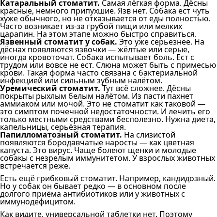
Катаральный стоматит.
Самая лёгкая форма. Дёсны
красные, немного припухшие. Язв нет. Собака ест чуть
хуже обычного, но не отказывается от еды полностью.
Часто возникает из-за грубой пищи или мелких
царапин. На этом этапе можно быстро справиться.
Язвенный стоматит у собак.
Это уже серьёзнее. На
дёснах появляются язвочки — жёлтые или серые,
иногда кровоточат. Собака испытывает боль. Ест с
трудом или вовсе не ест. Слюна может быть с примесью
крови. Такая форма часто связана с бактериальной
инфекцией или сильным зубным налётом.
Уремический стоматит.
Тут всё сложнее. Дёсны
покрыты рыхлым белым налётом. Из пасти пахнет
аммиаком или мочой. Это не стоматит как таковой —
это симптом почечной недостаточности. И лечить его
только местными средствами бесполезно. Нужна диета,
капельницы, серьёзная терапия.
Папилломатозный стоматит.
На слизистой
появляются бородавчатые наросты — как цветная
капуста. Это вирус. Чаще болеют щенки и молодые
собакы с незрелым иммунитетом. У взрослых животных
встречается реже.
Есть ещё грибковый стоматит. Например, кандидозный.
Но у собак он бывает редко — в основном после
долгого приёма антибиотиков или у животных с
иммунодефицитом.
Как видите, универсальной таблетки нет. Поэтому