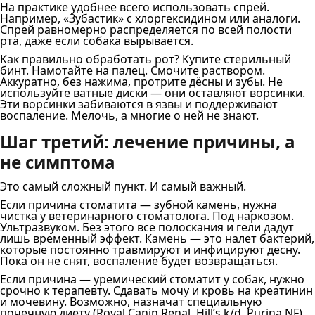
На практике удобнее всего использовать спрей.
Например, «Зубастик» с хлоргексидином или аналоги.
Спрей равномерно распределяется по всей полости
рта, даже если собака вырывается.
Как правильно обработать рот? Купите стерильный
бинт. Намотайте на палец. Смочите раствором.
Аккуратно, без нажима, протрите дёсны и зубы. Не
используйте ватные диски — они оставляют ворсинки.
Эти ворсинки забиваются в язвы и поддерживают
воспаление. Мелочь, а многие о ней не знают.
Шаг третий: лечение причины, а
не симптома
Это самый сложный пункт. И самый важный.
Если причина стоматита — зубной камень, нужна
чистка у ветеринарного стоматолога. Под наркозом.
Ультразвуком. Без этого все полоскания и гели дадут
лишь временный эффект. Камень — это налет бактерий,
которые постоянно травмируют и инфицируют десну.
Пока он не снят, воспаление будет возвращаться.
Если причина — уремический стоматит у собак, нужно
срочно к терапевту. Сдавать мочу и кровь на креатинин
и мочевину. Возможно, назначат специальную
почечную диету (Royal Canin Renal, Hill’s k/d, Purina NF),