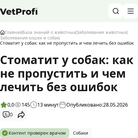
База знаний о животных и ветеринарии
Главная
База знаний о животных
Заболевания животных
Заболевания кошек и собак
Стоматит у собак: как не пропустить и чем лечить без ошибок
Блог о животных
Стоматит у собак: как
Форум
не пропустить и чем
Войти
RU
лечить без ошибок
0,0
145
13
минут
Опубликовано:
28.05.2026
0
Контент проверен врачом
Собаки