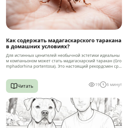
Как содержать мадагаскарского таракана
в домашних условиях?
Для истинных ценителей необычной эстетики идеальны
м компаньоном может стать мадагаскарский таракан (Gro
mphadorhina portentosa). Это настоящий рекордсмен сре
ди своих сородичей, достигающий 5–9 сантиметров в дли
ну.…
19
6
минут
Читать