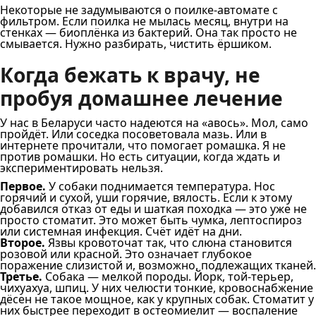
Некоторые не задумываются о поилке-автомате с
фильтром. Если поилка не мылась месяц, внутри на
стенках — биоплёнка из бактерий. Она так просто не
смывается. Нужно разбирать, чистить ёршиком.
Когда бежать к врачу, не
пробуя домашнее лечение
У нас в Беларуси часто надеются на «авось». Мол, само
пройдёт. Или соседка посоветовала мазь. Или в
интернете прочитали, что помогает ромашка. Я не
против ромашки. Но есть ситуации, когда ждать и
экспериментировать нельзя.
Первое.
У собаки поднимается температура. Нос
горячий и сухой, уши горячие, вялость. Если к этому
добавился отказ от еды и шаткая походка — это уже не
просто стоматит. Это может быть чумка, лептоспироз
или системная инфекция. Счёт идёт на дни.
Второе.
Язвы кровоточат так, что слюна становится
розовой или красной. Это означает глубокое
поражение слизистой и, возможно, подлежащих тканей.
Третье.
Собака — мелкой породы. Йорк, той-терьер,
чихуахуа, шпиц. У них челюсти тонкие, кровоснабжение
дёсен не такое мощное, как у крупных собак. Стоматит у
них быстрее переходит в остеомиелит — воспаление