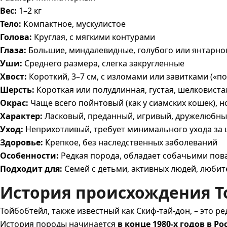
Вес:
1–2 кг
Тело:
Компактное, мускулистое
Голова:
Круглая, с мягкими контурами
Глаза:
Большие, миндалевидные, голубого или янтарно
Уши:
Среднего размера, слегка закругленные
Хвост:
Короткий, 3–7 см, с изломами или завитками («п
Шерсть:
Короткая или полудлинная, густая, шелковиста
Окрас:
Чаще всего пойнтовый (как у сиамских кошек), н
Характер:
Ласковый, преданный, игривый, дружелюбны
Уход:
Неприхотливый, требует минимального ухода за
Здоровье:
Крепкое, без наследственных заболеваний
Особенности:
Редкая порода, обладает собачьими пова
Подходит для:
Семей с детьми, активных людей, люби
История происхождения Т
Тойбобтейл, также известный как Скиф-тай-дон, – это р
История породы начинается
в конце 1980-х годов в Р