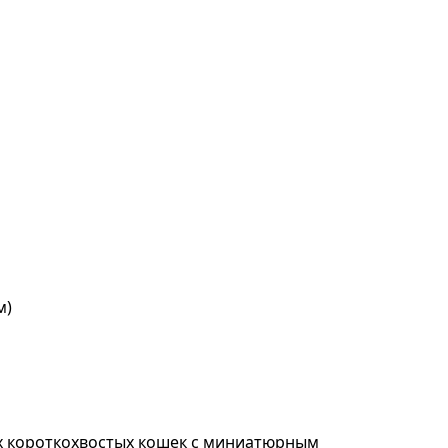
м)
ых короткохвостых кошек с миниатюрным