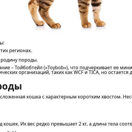
ы:
тих регионах.
 родину породы.
ие – Тойбобтейл («Toybob»), что подчеркивает ее миниа
еских организаций, таких как WCF и TICA, но остается 
ороды
ложенная кошка с характерным коротким хвостом. Нес
кошек. Их вес редко превышает 2 кг, а длина тела соо