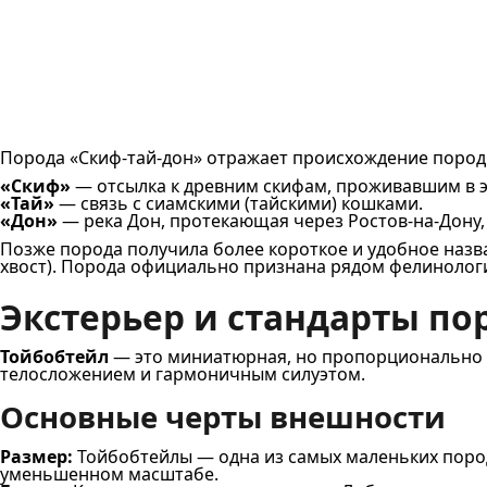
Порода «Скиф-тай-дон» отражает происхождение пород
«Скиф»
— отсылка к древним скифам, проживавшим в э
«Тай»
— связь с сиамскими (тайскими) кошками.
«Дон»
— река Дон, протекающая через Ростов-на-Дону,
Позже порода получила более короткое и удобное назван
хвост). Порода официально признана рядом фелинологич
Экстерьер и стандарты п
Тойбобтейл
— это миниатюрная, но пропорционально с
телосложением и гармоничным силуэтом.
Основные черты внешности
Размер:
Тойбобтейлы — одна из самых маленьких пород 
уменьшенном масштабе.