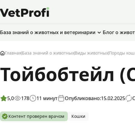
База знаний о животных и ветеринарии
Блог о живо
Главная
База знаний о животных
Виды животных
Породы кош
Тойбобтейл (
5,0
178
11
минут
Опубликовано:
15.02.2025
О
Контент проверен врачом
Кошки