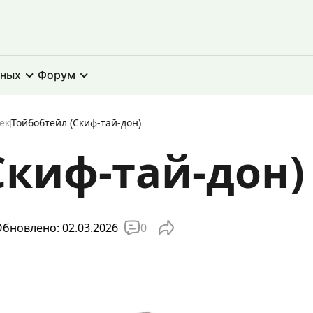
тных
Форум
ек
Тойбобтейл (Скиф-тай-дон)
Скиф-тай-дон)
0
бновлено: 02.03.2026