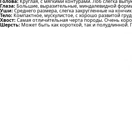
Голова:
Круглая, с мягкими контурами. Лоб слегка вып
Глаза:
Большие, выразительные, миндалевидной формы.
Уши:
Среднего размера, слегка закругленные на кончик
Тело:
Компактное, мускулистое, с хорошо развитой груд
Хвост:
Самая отличительная черта породы. Очень корот
Шерсть:
Может быть как короткой, так и полудлинной. Г