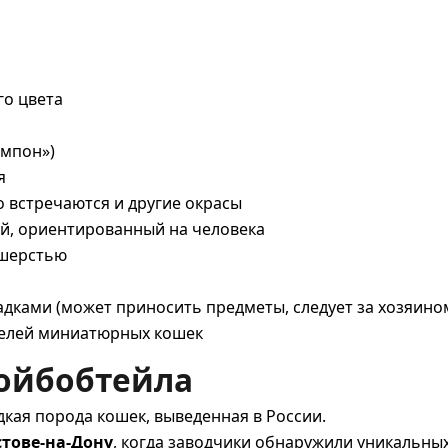
го цвета
омпон»)
я
о встречаются и другие окрасы
й, ориентированный на человека
 шерстью
дками (может приносить предметы, следует за хозяино
телей миниатюрных кошек
ойбобтейла
едкая порода кошек, выведенная в России.
остове-на-Дону
, когда заводчики обнаружили уникальн