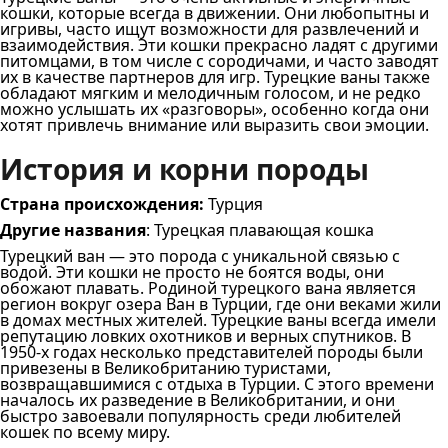
кошки, которые всегда в движении. Они любопытны и
игривы, часто ищут возможности для развлечений и
взаимодействия. Эти кошки прекрасно ладят с другими
питомцами, в том числе с сородичами, и часто заводят
их в качестве партнеров для игр. Турецкие ваны также
обладают мягким и мелодичным голосом, и не редко
можно услышать их «разговоры», особенно когда они
хотят привлечь внимание или выразить свои эмоции.
История и корни породы
Страна происхождения:
Турция
Другие названия
: Турецкая плавающая кошка
Турецкий ван — это порода с уникальной связью с
водой. Эти кошки не просто не боятся воды, они
обожают плавать. Родиной турецкого вана является
регион вокруг озера Ван в Турции, где они веками жили
в домах местных жителей. Турецкие ваны всегда имели
репутацию ловких охотников и верных спутников. В
1950-х годах несколько представителей породы были
привезены в Великобританию туристами,
возвращавшимися с отдыха в Турции. С этого времени
началось их разведение в Великобритании, и они
быстро завоевали популярность среди любителей
кошек по всему миру.