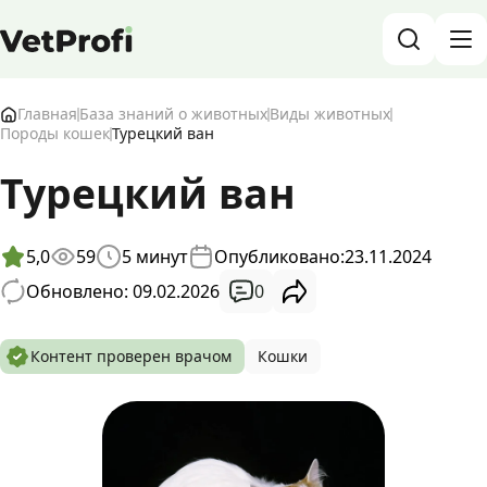
База знаний о животных и ветеринарии
Главная
База знаний о животных
Виды животных
Породы кошек
Турецкий ван
Блог о животных
Турецкий ван
Форум
5,0
59
5
минут
Опубликовано:
23.11.2024
Войти
RU
0
Обновлено: 09.02.2026
Контент проверен врачом
Кошки