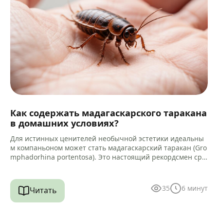
Как содержать мадагаскарского таракана
в домашних условиях?
Для истинных ценителей необычной эстетики идеальны
м компаньоном может стать мадагаскарский таракан (Gro
mphadorhina portentosa). Это настоящий рекордсмен сре
ди своих сородичей, достигающий 5–9 сантиметров в дли
ну.…
35
6
минут
Читать