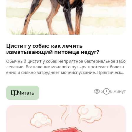
Цистит у собак: как лечить
изматывающий питомца недуг?
Обычный цистит у собак неприятное бактериальное забо
левание. Воспаление мочевого пузыря протекает болезн
енно и сильно затрудняет мочеиспускание. Практически
всегда микробный процесс провоцирует воспаление кан
ала уретры.…
6
6
минут
Читать