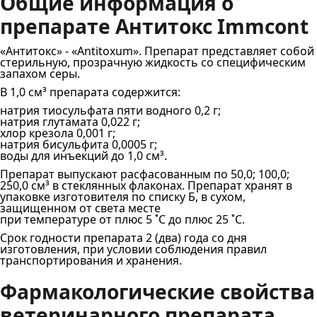
Общие информация о
препарате Антитокс Immcont
«Антитокс» ‐ «Antitoxum». Препарат представляет собой
стерильную, прозрачную жидкость со специфическим
запахом серы.
В 1,0 см³ препарата содержится:
натрия тиосульфата пяти водного 0,2 г;
натрия глутамата 0,022 г;
хлор крезола 0,001 г;
натрия бисульфита 0,0005 г;
воды для инъекций до 1,0 см³.
Препарат выпускают расфасованным по 50,0; 100,0;
250,0 см³ в стеклянных флаконах. Препарат хранят в
упаковке изготовителя по списку Б, в сухом,
защищенном от света месте
при температуре от плюс 5 ˚С до плюс 25 ˚С.
Срок годности препарата 2 (два) года со дня
изготовления, при условии соблюдения правил
транспортирования и хранения.
Фармакологические свойства
ветеринарного препарата