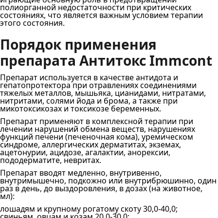
полиорганной недостаточности при критических
состояниях, что является важным условием терапии
этого состояния.
Порядок применения
препарата Антитокс Immcont
Препарат используется в качестве антидота и
гепатопротектора при отравлениях соединениями
тяжелых металлов, мышьяка, цианидами, нитратами,
нитритами, солями йода и брома, а также при
микотоксикозах и токсикозе беременных.
Препарат применяют в комплексной терапии при
лечении нарушений обмена веществ, нарушениях
функций печени (печеночная кома), уремическом
синдроме, аллергических дерматитах, экземах,
ацетонурии, ацидозе, агалактии, анорексии,
пододерматите, невритах.
Препарат вводят медленно, внутривенно,
внутримышечно, подкожно или внутрибрюшинно, один
раз в день, до выздоровления, в дозах (на животное,
мл):
лошадям и крупному рогатому скоту 30,0‐40,0;
свиньям, овцам и козам 20,0‐30,0;