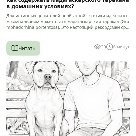
в домашних условиях?
Для истинных ценителей необычной эстетики идеальны
м компаньоном может стать мадагаскарский таракан (Gro
mphadorhina portentosa). Это настоящий рекордсмен сре
ди своих сородичей, достигающий 5–9 сантиметров в дли
ну.…
20
6
минут
Читать