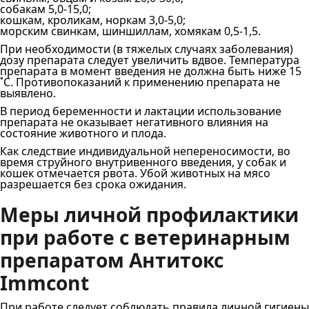
собакам 5,0‐15,0;
кошкам, кроликам, норкам 3,0‐5,0;
морским свинкам, шиншиллам, хомякам 0,5‐1,5.
При необходимости (в тяжелых случаях заболевания)
дозу препарата следует увеличить вдвое. Температура
препарата в момент введения не должна быть ниже 15
˚С. Противопоказаний к применению препарата не
выявлено.
В период беременности и лактации использование
препарата не оказывает негативного влияния на
состояние животного и плода.
Как следствие индивидуальной непереносимости, во
время струйного внутривенного введения, у собак и
кошек отмечается рвота. Убой животных на мясо
разрешается без срока ожидания.
Меры личной профилактики
при работе с ветеринарным
препаратом Антитокс
Immcont
При работе следует соблюдать правила личной гигиены