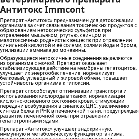
Антитокс Immcont
Препарат «Антитокс» предназначен для детоксикации
организма за счет связывания токсических продуктов с
образованием нетоксических сульфитов при
отравлении мышьяком, ртутью, свинцом и
малотоксичных роданистых веществ при отравлении
синильной кислотой и её солями, солями йода и брома,
утилизации аммиака до мочевины.
Образующиеся нетоксичные соединения выделяются
из организма с мочой. Препарат оказывает
стабилизирующее действие на мембраны гепатоцитов,
улучшает их энергообеспечение, нормализует
белковый, углеводный и жировой обмен, повышает
устойчивость организма к гипоксии.
Препарат способствует оптимизации транспорта и
использования кислорода в тканях, нормализации
кислотно‐основного состояния крови, стимуляции
передачи возбуждения в синапсах ЦНС, увеличению
синтеза белка и РНК в печеночной ткани, предупреждая
развитие печеночной комы при отравлении
гепатотропными ядами.
Препарат «Антитокс» улучшает эндокринную,
иммунную и метаболическую функции организма,
играющие основную роль в предотвращении