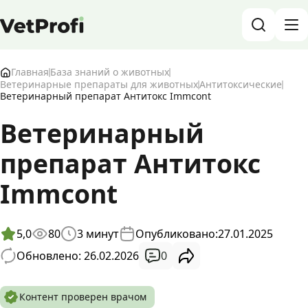
База знаний о животных и ветеринарии
Главная
База знаний о животных
Ветеринарные препараты для животных
Антитоксические
Ветеринарный препарат Антитокс Immcont
Блог о животных
Ветеринарный
Форум
препарат Антитокс
Войти
RU
Immcont
5,0
80
3
минут
Опубликовано:
27.01.2025
0
Обновлено: 26.02.2026
Контент проверен врачом