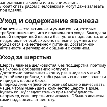
запрыгивая на колени или плечи хозяина.
Любят спать рядом с человеком и могут даже залезать
под одеяло.
Уход и содержание яванеза
Яванезы
— это активные и умные кошки, которые
требуют внимания, игр и правильного ухода. Благодаря
своей полудлинной шерсти без густого подшёрстка, они
не доставляют особых хлопот в плане груминга, но
нуждаются в качественном питании, достаточной
активности и регулярном общении с хозяином.
Уход за шерстью
Шерсть яванеза шелковистая, без подшёрстка, поэтому
не склонна к образованию колтунов.
Достаточно расчесывать кошку раз в неделю мягкой
щёткой или гребнем, чтобы удалить выпавшие волоски
и придать шерсти блеск.
В период линьки (весной и осенью) можно вычёсывать
чаще, чтобы уменьшить количество шерсти в доме.
Купать кошку следует только при необходимости,
например, если шерсть испачкалась. Обычно яванезы
сами поддерживают чистоту.