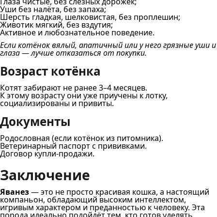
Глаза чистые, без слёзных дорожек;
Уши без налёта, без запаха;
Шерсть гладкая, шелковистая, без проплешин;
Животик мягкий, без вздутия;
Активное и любознательное поведение.
Если котёнок вялый, апатичный или у него грязные уши и
глаза — лучше отказаться от покупки.
Возраст котёнка
Котят забирают не ранее 3–4 месяцев.
К этому возрасту они уже приучены к лотку,
социализированы и привиты.
Документы
Родословная (если котёнок из питомника).
Ветеринарный паспорт с прививками.
Договор купли-продажи.
Заключение
Яванез
— это не просто красивая кошка, а настоящий
компаньон, обладающий высоким интеллектом,
игривым характером и преданностью к человеку. Эта
порода идеально подойдёт тем, кто готов уделять