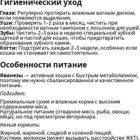
Гигиенический уход
Глаза:
Регулярно протирать влажным ватным диском,
если появляются выделения.
Уши:
Проверять 1–2 раза в месяц, чистить при
необходимости ватным тампоном с лосьоном для ушей.
Зубы:
Чистить 2–3 раза в неделю специальной зубной
щёткой и пастой для кошек, чтобы предотвратить
образование зубного камня.
Когти:
Подстригать каждые 2–3 недели, особенно если
кошка не стачивает их самостоятельно.
Особенности питание
Яванезы
— активные кошки с быстрым метаболизмом,
поэтому им нужно сбалансированное и качественное
питание.
Подходят:
Премиальные сухие и влажные корма с высоким
содержанием мяса.
Натуральное питание (отварное мясо, рыба, овощи,
яйца), но под присмотром ветеринара.
Нельзя кормить:
Жирной, жареной, сладкой и солёной пищей.
Костями, молоком (может вызывать расстройство ЖКТ),