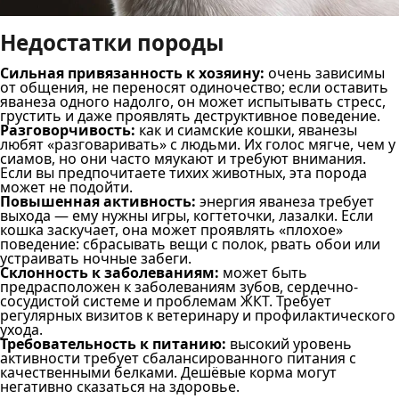
Недостатки породы
Сильная привязанность к хозяину:
очень зависимы
от общения, не переносят одиночество; если оставить
яванеза одного надолго, он может испытывать стресс,
грустить и даже проявлять деструктивное поведение.
Разговорчивость:
как и сиамские кошки, яванезы
любят «разговаривать» с людьми. Их голос мягче, чем у
сиамов, но они часто мяукают и требуют внимания.
Если вы предпочитаете тихих животных, эта порода
может не подойти.
Повышенная активность:
энергия яванеза требует
выхода — ему нужны игры, когтеточки, лазалки. Если
кошка заскучает, она может проявлять «плохое»
поведение: сбрасывать вещи с полок, рвать обои или
устраивать ночные забеги.
Склонность к заболеваниям:
может быть
предрасположен к заболеваниям зубов, сердечно-
сосудистой системе и проблемам ЖКТ. Требует
регулярных визитов к ветеринару и профилактического
ухода.
Требовательность к питанию:
высокий уровень
активности требует сбалансированного питания с
качественными белками. Дешёвые корма могут
негативно сказаться на здоровье.