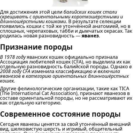
Для достижения этой цели
балийских кошек стали
скрещивать с ориентальными короткошёрстными и
длинношёрстными кошками
. В результате селекции
появились кошки с той же утончённой анатомией, но в
сплошных, черепаховых, табби и дымчатых окрасах. Так
родилась новая разновидность —
яванез
.
Признание породы
В 1978 году
яванских кошек официально признала
Ассоциация любителей кошек (CFA), но выделила их как
отдельную разновидность балийской породы. Однако
в
2008 году CFA
изменила классификацию и
включила
яванезов в категорию ориентальных длинношёрстных
кошек.
Другие фелинологические организации, такие как TICA
(The International Cat Association), признают яванезов в
составе ориентальной породы, но не рассматривают их
как отдельную категорию.
Современное состояние породы
Сегодня яванезы ценятся за свой утончённый внешний
вид, шелковистую шерсть и игривый, общительный