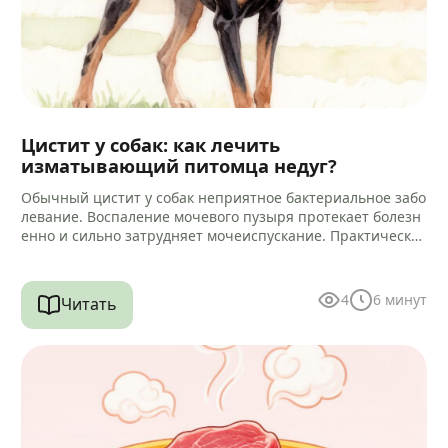
Цистит у собак: как лечить
изматывающий питомца недуг?
Обычный цистит у собак неприятное бактериальное забо
левание. Воспаление мочевого пузыря протекает болезн
енно и сильно затрудняет мочеиспускание. Практически
всегда микробный процесс провоцирует воспаление кан
ала уретры.…
4
6
минут
Читать