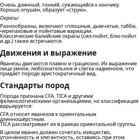
Очень длинный, тонкий, сужающийся к кончику.
Хорошо опушён, образует «струю».
Окрасы:
Разнообразны, включают сплошные, дымчатые, табби,
черепаховые и пойнтовые вариации.
Классические балийские окрасы (сил-пойнт, блю-пойнт
и др.) также встречаются.
Движения и выражение
Яванезы двигаются плавно и грациозно. Их выражение
лица умное, любознательное и слегка надменное, что
придаёт породе аристократичный вид.
Стандарты пород
Порода признана CFA, TICA и другими
фелинологическими организациями, но классификация
варьируется:
CFA относит яванезов к ориентальным
длинношёрстным.
TICA рассматривает их в рамках ориентальной группы.
В целом яванез должен сочетать изящество,
утончённость и элегантность, оставаясь при этом