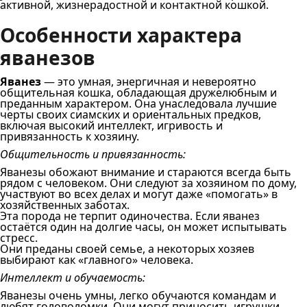
активной, жизнерадостной и контактной кошкой.
Особенности характера
яванезов
Яванез
— это умная, энергичная и невероятно
общительная кошка, обладающая дружелюбным и
преданным характером. Она унаследовала лучшие
черты своих сиамских и ориентальных предков,
включая высокий интеллект, игривость и
привязанность к хозяину.
Общительность и привязанность:
Яванезы обожают внимание и стараются всегда быть
рядом с человеком. Они следуют за хозяином по дому,
участвуют во всех делах и могут даже «помогать» в
хозяйственных заботах.
Эта порода не терпит одиночества. Если яванез
остаётся один на долгие часы, он может испытывать
стресс.
Они преданы своей семье, а некоторых хозяев
выбирают как «главного» человека.
Интеллект и обучаемость:
Яванезы очень умны, легко обучаются командам и
любят головоломки. Они могут приносить игрушки,