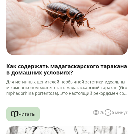
Как содержать мадагаскарского таракана
в домашних условиях?
Для истинных ценителей необычной эстетики идеальны
м компаньоном может стать мадагаскарский таракан (Gro
mphadorhina portentosa). Это настоящий рекордсмен сре
ди своих сородичей, достигающий 5–9 сантиметров в дли
ну.…
26
6
минут
Читать