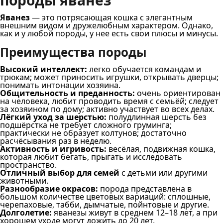
породы яванез
Яванез
— это потрясающая кошка с элегантным
внешним видом и дружелюбным характером. Однако,
как и у любой породы, у нее есть свои плюсы и минусы.
Преимущества породы
Высокий интеллект:
легко обучается командам и
трюкам; может приносить игрушки, открывать дверцы;
понимать интонации хозяина.
Общительность и преданность:
очень ориентирован
на человека, любит проводить время с семьёй; следует
за хозяином по дому; активно участвует во всех делах.
Лёгкий уход за шерстью:
полудлинная шерсть без
подшёрстка не требует сложного груминга;
практически не образует колтунов; достаточно
расчёсывания раз в неделю.
Активность и игривость:
весёлая, подвижная кошка,
которая любит бегать, прыгать и исследовать
пространство.
Отличный выбор для семей
с детьми или другими
животными.
Разнообразие окрасов:
порода представлена в
большом количестве цветовых вариаций: сплошные,
черепаховые, табби, дымчатые, пойнтовые и другие.
Долголетие:
яванезы живут в среднем 12–18 лет, а при
хорошем уходе могут дожить до 20 лет.