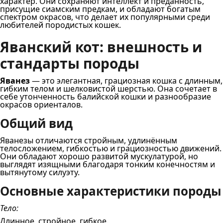
характер. Они сохраняют интеллект и преданность,
присущие сиамским предкам, и обладают богатым
спектром окрасов, что делает их популярными среди
любителей породистых кошек.
Яванский кот: внешность и
стандарты породы
Яванез
— это элегантная, грациозная кошка с длинным,
гибким телом и шелковистой шерстью. Она сочетает в
себе утонченность балийской кошки и разнообразие
окрасов ориенталов.
Общий вид
Яванезы отличаются стройным, удлинённым
телосложением, гибкостью и грациозностью движений.
Они обладают хорошо развитой мускулатурой, но
выглядят изящными благодаря тонким конечностям и
вытянутому силуэту.
Основные характеристики породы
Тело:
Длинное, стройное, гибкое.