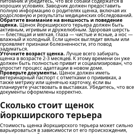
питомник и убедитесь, что все собаки содержатся в
хороших условиях. Заводчик должен предоставить
полную информацию о родителях щенка, включая их
родословную и результаты медицинских обследований.
Обратите внимание на внешность и поведение
щенка.
Щенок йоркширского терьера должен быть
активным, игривым и дружелюбным. Здоровая шерсть
— блестящая и мягкая, глаза — чистые и ясные, а нос —
влажный и холодный. Если щенок выглядит вялым или
проявляет признаки болезненности, это повод
задуматься.
Уточните возраст щенка.
Лучше всего забирать
щенка в возрасте 2-3 месяцев. К этому времени он уже
должен быть полностью привит и социализирован, что
упростит процесс адаптации в новом доме.
Проверьте документы.
Щенок должен иметь
ветеринарный паспорт с отметками о прививках, а
также метрику или щенячью карточку, если вы
планируете участвовать в выставках. Убедитесь, что все
документы оформлены корректно.
Сколько стоит щенок
йоркширского терьера
Стоимость щенка йоркширского терьера может сильно
варьироваться в зависимости от его происхождения,