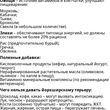
Овощи
– источник витаминов и клетчатки, улучшают
пищеварение:
Морковь;
Кабачки;
Тыква;
Брокколи;
Свекла (в небольшом количестве).
Злаки
– обеспечивают питомца энергией, но должны
составлять не более 20% рациона:
Рис (предпочтительно бурый);
Гречка;
Овсянка.
Полезные добавки:
Кисломолочные продукты (кефир, натуральный йогурт,
творог);
Нерафинированные растительные масла (оливковое,
льняное – по капле в пищу);
Витаминно-минеральные комплексы (по рекомендации
ветеринара).
Чего нельзя давать йоркширскому терьеру:
Шоколад, кофе, какао – могут вызвать интоксикацию.
Лук, чеснок – разрушают эритроциты.
Кости (особенно трубчатые) – могут повредить ЖКТ.
Жирная, жареная, острая пища – перегружает печень.