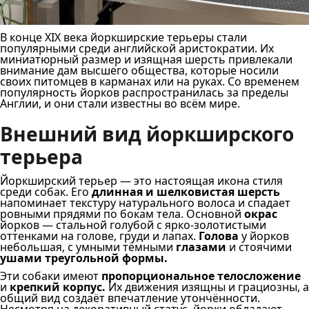
В конце XIX века йоркширские терьеры стали
популярными среди английской аристократии. Их
миниатюрный размер и изящная шерсть привлекали
внимание дам высшего общества, которые носили
своих питомцев в карманах или на руках. Со временем
популярность йорков распространилась за пределы
Англии, и они стали известны во всём мире.
Внешний вид йоркширского
терьера
Йоркширский терьер — это настоящая икона стиля
среди собак. Его
длинная и шелковистая шерсть
напоминает текстуру натурального волоса и спадает
ровными прядями по бокам тела. Основной
окрас
йорков — стальной голубой с ярко-золотистыми
оттенками на голове, груди и лапах.
Голова
у йорков
небольшая, с умными тёмными
глазами
и стоячими
ушами треугольной формы.
Эти собаки имеют
пропорциональное телосложение
и
крепкий корпус.
Их движения изящны и грациозны, а
общий вид создаёт впечатление утончённости.