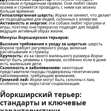
ласковым и преданным нравом. Они любят своих
хозяев и стремятся проводить с ними как можно
больше времени;
Гипоаллергенная шерсть:
йорки не линяют, что делает
их подходящими для людей, склонных к аллергии;
Активность и энергия:
эти собаки любят прогулки и
игры, поэтому они прекрасно подходят для людей,
ведущих активный образ жизни.
Минусы йоркширских терьеров:
Высокие требования к уходу за шерстью:
шерсть
йорков требует регулярного ухода, включая
расчёсывание и стрижку;
Хрупкость:
из-за своего маленького размера йорки
могут быть уязвимы к травмам, особенно если в доме
есть маленькие дети;
Склонность к заболеваниям:
некоторые
представители породы подвержены генетическим
заболеваниям, требующим внимания;
Громкий лай:
йорки могут быть склонны к лаю,
особенно при недостатке социализации.
Йоркширский терьер:
стандарты и ключевые
характеристики