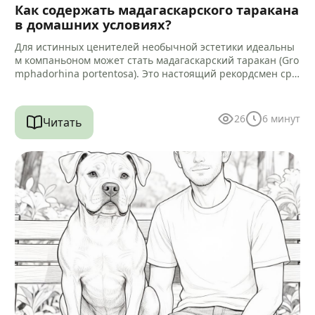
Как содержать мадагаскарского таракана
в домашних условиях?
Для истинных ценителей необычной эстетики идеальны
м компаньоном может стать мадагаскарский таракан (Gro
mphadorhina portentosa). Это настоящий рекордсмен сре
ди своих сородичей, достигающий 5–9 сантиметров в дли
ну.…
26
6
минут
Читать