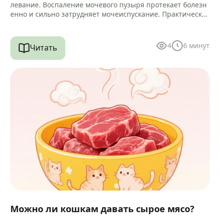
левание. Воспаление мочевого пузыря протекает болезн
енно и сильно затрудняет мочеиспускание. Практически
всегда микробный процесс провоцирует воспаление кан
ала уретры.…
4
6
минут
Читать
Можно ли кошкам давать сырое мясо?