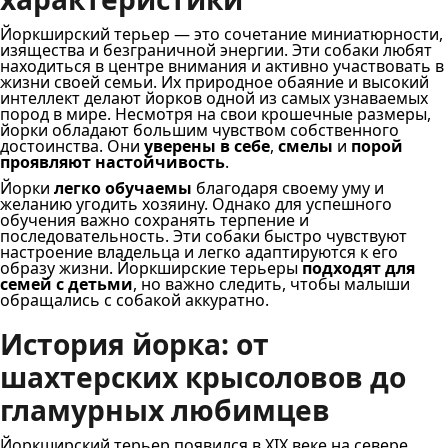
Йоркширский терьер — это сочетание миниатюрности,
изящества и безграничной энергии. Эти собаки любят
находиться в центре внимания и активно участвовать в
жизни своей семьи. Их природное обаяние и высокий
интеллект делают йорков одной из самых узнаваемых
пород в мире. Несмотря на свои крошечные размеры,
йорки обладают большим чувством собственного
достоинства. Они
уверены в себе
,
смелы
и
порой
проявляют настойчивость
.
Йорки
легко обучаемы
благодаря своему уму и
желанию угодить хозяину. Однако для успешного
обучения важно сохранять терпение и
последовательность. Эти собаки быстро чувствуют
настроение владельца и легко адаптируются к его
образу жизни. Йоркширские терьеры
подходят для
семей с детьми
, но важно следить, чтобы малыши
обращались с собакой аккуратно.
История йорка: от
шахтерских крысоловов до
гламурных любимцев
Йоркширский терьер появился в XIX веке на севере