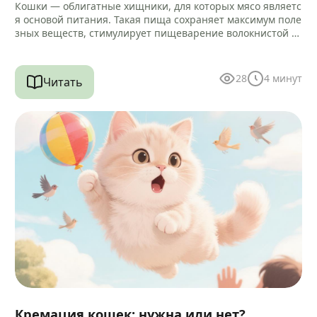
Кошки — облигатные хищники, для которых мясо являетс
я основой питания. Такая пища сохраняет максимум поле
зных веществ, стимулирует пищеварение волокнистой ст
руктурой и помогает очищать зубы…
28
4
минут
Читать
Кремация кошек: нужна или нет?