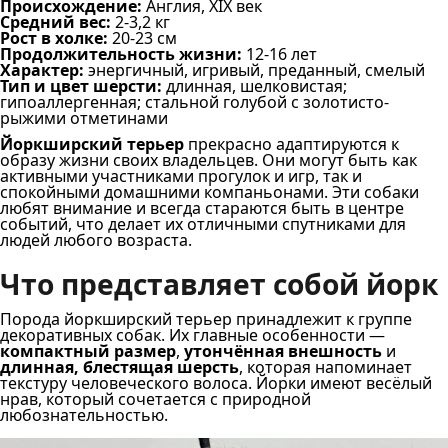
Происхождение:
Англия, XIX век
Средний вес:
2-3,2 кг
Рост в холке:
20-23 см
Продолжительность жизни:
12-16 лет
Характер:
энергичный, игривый, преданный, смелый
Тип и цвет шерсти:
длинная, шелковистая;
гипоаллергенная; стальной голубой с золотисто-
рыжими отметинами
Йоркширский терьер
прекрасно адаптируются к
образу жизни своих владельцев. Они могут быть как
активными участниками прогулок и игр, так и
спокойными домашними компаньонами. Эти собаки
любят внимание и всегда стараются быть в центре
событий, что делает их отличными спутниками для
людей любого возраста.
Что представляет собой йорк
Порода йоркширский терьер принадлежит к группе
декоративных собак. Их главные особенности —
компактный размер
,
утончённая внешность
и
длинная, блестящая шерсть
, которая напоминает
текстуру человеческого волоса. Йорки имеют весёлый
нрав, который сочетается с природной
любознательностью.