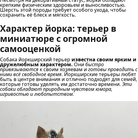
Несмотря на декоративный статус, йорки обладают
крепким физическим здоровьем и выносливостью.
Шерсть этой породы требует особого ухода, чтобы
сохранить её блеск и мягкость.
Характер йорка: терьер в
миниатюре с огромной
самооценкой
Собака йоркширский терьер
известна своим ярким и
дружелюбным характером.
Они
быстро
привязываются
к своим хозяевам и
готовы проводить с
ними всё свободное время.
Йоркширские терьеры любят
быть в центре внимания и отлично подходят для семей,
которые готовы уделять им достаточно времени.
Эти
собаки обладают природным чувством юмора,
игривостью и любопытством.