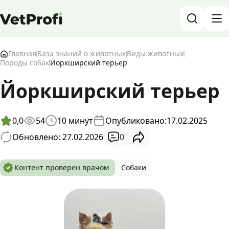
База знаний о животных и ветеринарии
Главная
База знаний о животных
Виды животных
Породы собак
Йоркширский терьер
Блог о животных
Йоркширский терьер
Форум
0,0
54
10
минут
Опубликовано:
17.02.2025
Войти
RU
0
Обновлено: 27.02.2026
Контент проверен врачом
Собаки