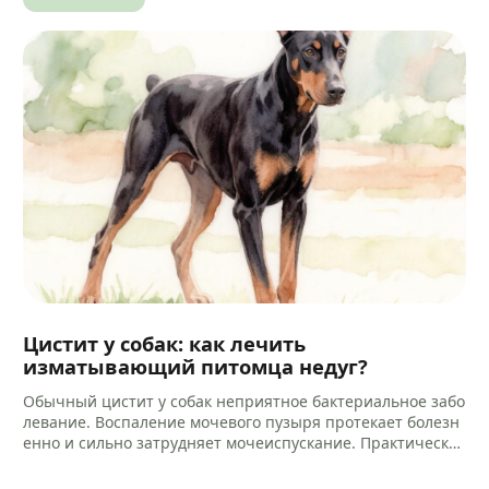
Цистит у собак: как лечить
изматывающий питомца недуг?
Обычный цистит у собак неприятное бактериальное забо
левание. Воспаление мочевого пузыря протекает болезн
енно и сильно затрудняет мочеиспускание. Практически
всегда микробный процесс провоцирует воспаление кан
ала уретры.…