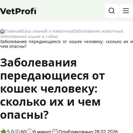
База знаний о животных и ветеринарии
Главная
База знаний о животных
Заболевания животных
Заболевания кошек и собак
Заболевания передающиеся от кошек человеку: сколько их и
Блог о животных
чем опасны?
Заболевания
Форум
передающиеся от
Войти
RU
кошек человеку:
сколько их и чем
опасны?
5,0
60
6
минут
Опубликовано:
28.02.2026