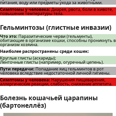
питания, воду или предметы ухода за животными.
Симптомы у человека:
Диарея, рвота, боли в животе,
повышение температуры тела.
Гельминтозы (глистные инвазии)
Что это:
Паразитические черви (гельминты),
обитающие в организме кошки, способны проникнуть в
организм хозяина.
Наиболее распространены среди кошек:
Круглые глисты (аскариды);
Ленточные глисты (например, огуречный цепень).
Пути передачи:
Попадание яиц гельминтов в рот
человека вследствие недостаточной личной гигиены.
Симптомы у человека:
Нарушения пищеварения,
аллергические реакции, слабость, снижение аппетита.
Болезнь кошачьей царапины
(бартонеллёз)