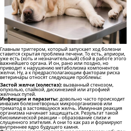
Главным триггером, который запускает ход болезни
ставится скрытая проблема печени. То есть, априори,
уже есть (хоть и незначительный) сбой в работе этого
важнейшего органа. И он, рано или поздно, но
приводит к нарушению метаболизма компонентов
желчи. Ну, а к предрасполагающим факторам риска
ветеринары относят следующие проблемы:
Застой желчи (холестаз):
вызванный стенозом,
опухолью, спайкой, дискинезией или атрофией
желчных путей.
Инфекции и паразиты:
довольно часто происходит
инвазия болезнетворных микроорганизмов или
трематод в застоявшуюся желчь. Иммунная реакция
организма начинает защищаться. Результат такой
биохимической реакции – образование слизи и
слущенного эпителия. А они то как раз и формируют
внутреннее ядро будущего камня.