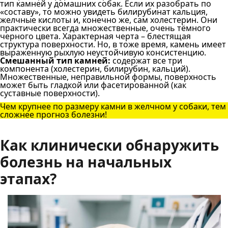
тип камней у домашних собак. Если их разобрать по
«составу», то можно увидеть билирубинат кальция,
желчные кислоты и, конечно же, сам холестерин. Они
практически всегда множественные, очень тёмного
черного цвета. Характерная черта – блестящая
структура поверхности. Но, в тоже время, камень имеет
выраженную рыхлую неустойчивую консистенцию.
Смешанный тип камней:
содержат все три
компонента (холестерин, билирубин, кальций).
Множественные, неправильной формы, поверхность
может быть гладкой или фасетированной (как
суставные поверхности).
Чем крупнее по размеру камни в желчном у собаки, тем
сложнее прогноз болезни!
Как клинически обнаружить
болезнь на начальных
этапах?