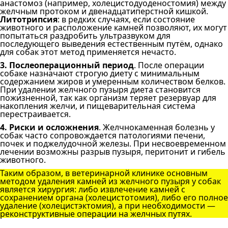
анастомоз (например, холецистодуоденостомия) между
желчным протоком и двенадцатиперстной кишкой.
Литотрипсия
: в редких случаях, если состояние
животного и расположение камней позволяют, их могут
попытаться раздробить ультразвуком для
последующего выведения естественным путём, однако
для собак этот метод применяется нечасто.
3. Послеоперационный период
. После операции
собаке назначают строгую диету с минимальным
содержанием жиров и умеренным количеством белков.
При удалении желчного пузыря диета становится
пожизненной, так как организм теряет резервуар для
накопления желчи, и пищеварительная система
перестраивается.
4. Риски и осложнения
. Желчнокаменная болезнь у
собак часто сопровождается патологиями печени,
почек и поджелудочной железы. При несвоевременном
лечении возможны разрыв пузыря, перитонит и гибель
животного.
Таким образом, в ветеринарной клинике основным
методом удаления камней из желчного пузыря у собак
является хирургия: либо извлечение камней с
сохранением органа (холецистотомия), либо его полное
удаление (холецистэктомия), а при необходимости —
реконструктивные операции на желчных путях.