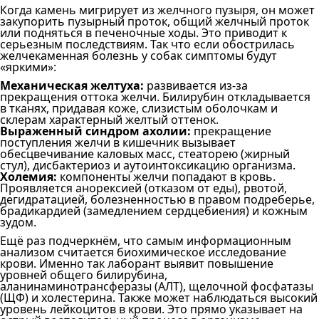
Когда камень мигрирует из желчного пузыря, он может
закупорить пузырный проток, общий желчный проток
или подняться в печеночные ходы. Это приводит к
серьезным последствиям. Так что если обострилась
желчекаменная болезнь у собак симптомы будут
«яркими»:
Механическая желтуха:
развивается из-за
прекращения оттока желчи. Билирубин откладывается
в тканях, придавая коже, слизистым оболочкам и
склерам характерный желтый оттенок.
Выраженный синдром ахолии:
прекращение
поступления желчи в кишечник вызывает
обесцвечивание каловых масс, стеаторею (жирный
стул), дисбактериоз и аутоинтоксикацию организма.
Холемия:
компоненты желчи попадают в кровь.
Проявляется анорексией (отказом от еды), рвотой,
дегидратацией, болезненностью в правом подреберье,
брадикардией (замедлением сердцебиения) и кожным
зудом.
Ещё раз подчеркнём, что самым информационным
анализом считается биохимическое исследование
крови. Именно так лаборант выявит повышение
уровней общего билирубина,
аланинаминотрансферазы (АЛТ), щелочной фосфатазы
(ЩФ) и холестерина. Также может наблюдаться высокий
уровень лейкоцитов в крови. Это прямо указывает на