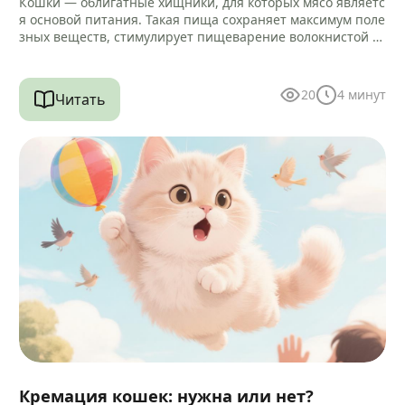
Кошки — облигатные хищники, для которых мясо являетс
я основой питания. Такая пища сохраняет максимум поле
зных веществ, стимулирует пищеварение волокнистой ст
руктурой и помогает очищать зубы…
20
4
минут
Читать
Кремация кошек: нужна или нет?