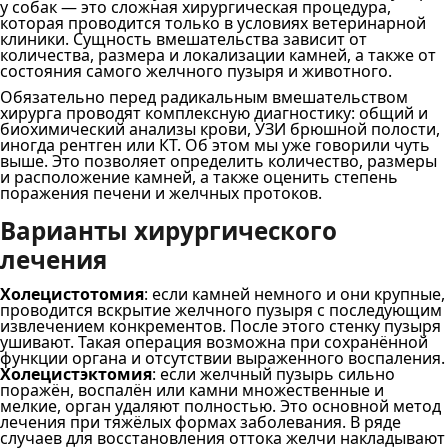
у собак — это сложная хирургическая процедура,
которая проводится только в условиях ветеринарной
клиники. Сущность вмешательства зависит от
количества, размера и локализации камней, а также от
состояния самого желчного пузыря и животного.
Обязательно перед радикальным вмешательством
хирурга проводят комплексную диагностику: общий и
биохимический анализы крови, УЗИ брюшной полости,
иногда рентген или КТ. Об этом мы уже говорили чуть
выше. Это позволяет определить количество, размеры
и расположение камней, а также оценить степень
поражения печени и желчных протоков.
Варианты хирургического
лечения
Холецистотомия
: если камней немного и они крупные,
проводится вскрытие желчного пузыря с последующим
извлечением конкрементов. После этого стенку пузыря
ушивают. Такая операция возможна при сохранённой
функции органа и отсутствии выраженного воспаления.
Холецистэктомия
: если желчный пузырь сильно
поражён, воспалён или камни множественные и
мелкие, орган удаляют полностью. Это основной метод
лечения при тяжёлых формах заболевания. В ряде
случаев для восстановления оттока желчи накладывают