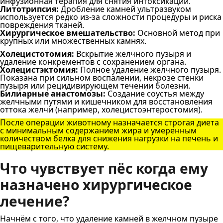
инфузионная терапия для снятия интоксикации.
Литотрипсия:
Дробление камней ультразвуком
используется редко из-за сложности процедуры и риска
повреждения тканей.
Хирургическое вмешательство:
Основной метод при
крупных или множественных камнях.
Холецистотомия:
Вскрытие желчного пузыря и
удаление конкрементов с сохранением органа.
Холецистэктомия:
Полное удаление желчного пузыря.
Показана при сильном воспалении, некрозе стенки
пузыря или рецидивирующем течении болезни.
Билиарные анастомозы:
Создание соустья между
желчными путями и кишечником для восстановления
оттока желчи (например, холецистоэнтеростомия).
После операции животному назначается строгая диета
с минимальным содержанием жира и умеренным
количеством белка для снижения нагрузки на печень и
пищеварительную систему.
Что чувствует пёс когда ему
назначено хирургическое
лечение?
Начнём с того, что удаление камней в желчном пузыре