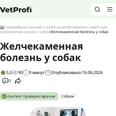
База знаний о животных и ветеринарии
Главная
База знаний о животных
Заболевания животных
Заболевания кошек и собак
Желчекаменная болезнь у собак
Блог о животных
Желчекаменная
Форум
болезнь у собак
Войти
RU
5,0
90
9
минут
Опубликовано:
16.06.2026
0
Контент проверен врачом
Собаки