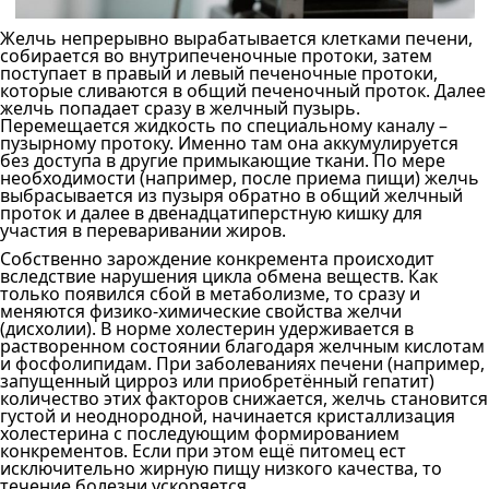
Желчь непрерывно вырабатывается клетками печени,
собирается во внутрипеченочные протоки, затем
поступает в правый и левый печеночные протоки,
которые сливаются в общий печеночный проток. Далее
желчь попадает сразу в желчный пузырь.
Перемещается жидкость по специальному каналу –
пузырному протоку. Именно там она аккумулируется
без доступа в другие примыкающие ткани. По мере
необходимости (например, после приема пищи) желчь
выбрасывается из пузыря обратно в общий желчный
проток и далее в двенадцатиперстную кишку для
участия в переваривании жиров.
Собственно зарождение конкремента происходит
вследствие нарушения цикла обмена веществ. Как
только появился сбой в метаболизме, то сразу и
меняются физико-химические свойства желчи
(дисхолии). В норме холестерин удерживается в
растворенном состоянии благодаря желчным кислотам
и фосфолипидам. При заболеваниях печени (например,
запущенный цирроз или приобретённый гепатит)
количество этих факторов снижается, желчь становится
густой и неоднородной, начинается кристаллизация
холестерина с последующим формированием
конкрементов. Если при этом ещё питомец ест
исключительно жирную пищу низкого качества, то
течение болезни ускоряется.