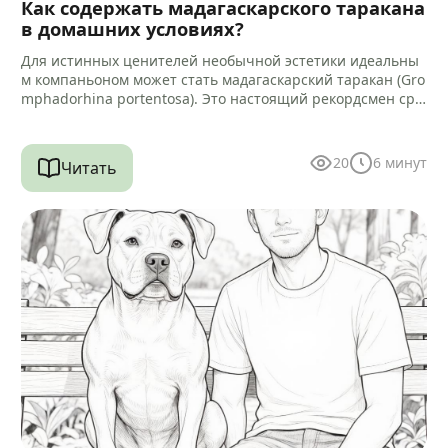
Как содержать мадагаскарского таракана
в домашних условиях?
Для истинных ценителей необычной эстетики идеальны
м компаньоном может стать мадагаскарский таракан (Gro
mphadorhina portentosa). Это настоящий рекордсмен сре
ди своих сородичей, достигающий 5–9 сантиметров в дли
ну.…
20
6
минут
Читать