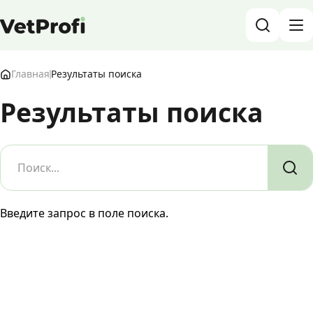
База знаний о животных и ветеринарии
Главная
Результаты поиска
Результаты поиска
Блог о животных
Форум
Войти
RU
Введите запрос в поле поиска.