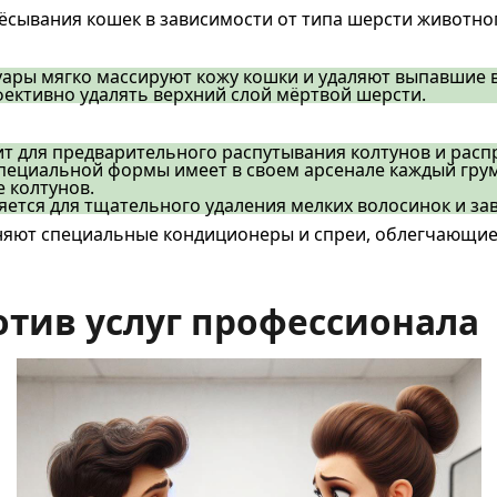
ёсывания кошек в зависимости от типа шерсти животно
уары мягко массируют кожу кошки и удаляют выпавшие 
ктивно удалять верхний слой мёртвой шерсти.
ит для предварительного распутывания колтунов и рас
специальной формы имеет в своем арсенале каждый грум
 колтунов.
ется для тщательного удаления мелких волосинок и за
еняют специальные кондиционеры и спреи, облегчающи
отив услуг профессионала