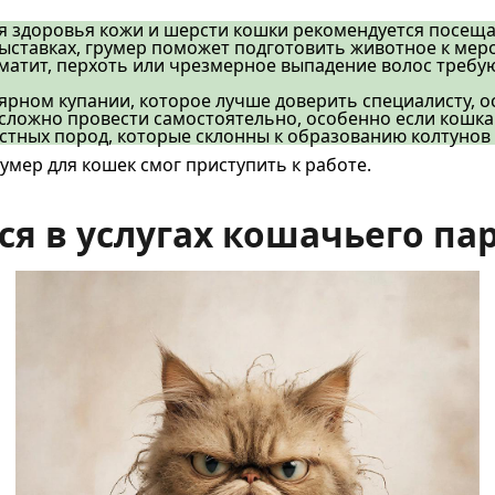
я здоровья кожи и шерсти кошки рекомендуется посеща
выставках, грумер поможет подготовить животное к ме
рматит, перхоть или чрезмерное выпадение волос треб
рном купании, которое лучше доверить специалисту, о
сложно провести самостоятельно, особенно если кошка 
тных пород, которые склонны к образованию колтунов
мер для кошек смог приступить к работе.
 в услугах кошачьего па