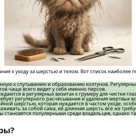
я к уходу за шерстью и телом. Вот список наиболее п
онную к спутыванию и образованию колтунов. Регулярн
ов чаще всего видит у себя именно персов.
даются в регулярных визитах к грумеру для чистки глаз
ебует регулярного расчёсывания и удаления мертвых в
ойной шерстью, которая нуждается в частом уходе, особ
хаживать за собой сама, её длинная шерсть всё же треб
 становятся популярными среди владельцев, однако так
ры?