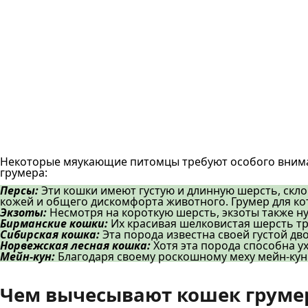
Некоторые мяукающие питомцы требуют особого внимани
грумера:
Персы:
Эти кошки имеют густую и длинную шерсть, скл
кожей и общего дискомфорта животного. Грумер для кот
Экзоты:
Несмотря на короткую шерсть, экзоты также нуж
Бирманские кошки:
Их красивая шелковистая шерсть тр
Сибирская кошка:
Эта порода известна своей густой дв
Норвежская лесная кошка:
Хотя эта порода способна у
Мейн-кун:
Благодаря своему роскошному меху мейн-куны
Чем вычесывают кошек груме