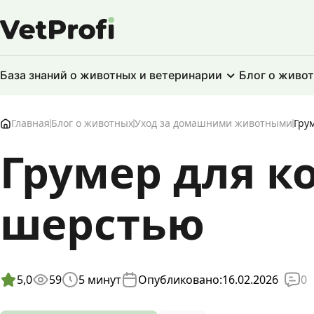
База знаний о животных и ветеринарии
Блог о живо
Главная
Блог о животных
Уход за домашними животными
Гру
Грумер для ко
шерстью
0
5,0
59
5
минут
Опубликовано:
16.02.2026