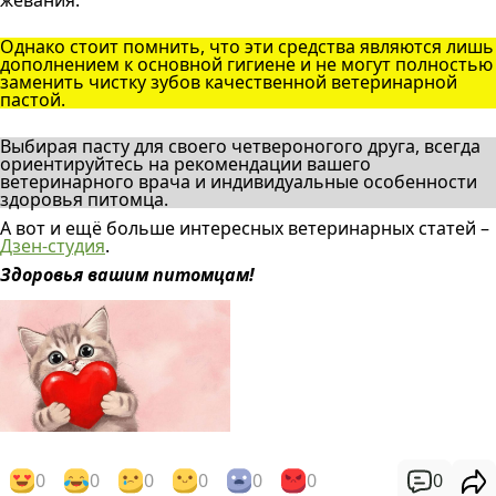
жевания.
Однако стоит помнить, что эти средства являются лишь
дополнением к основной гигиене и не могут полностью
заменить чистку зубов качественной ветеринарной
пастой.
Выбирая пасту для своего четвероногого друга, всегда
ориентируйтесь на рекомендации вашего
ветеринарного врача и индивидуальные особенности
здоровья питомца.
А вот и ещё больше интересных ветеринарных статей –
Дзен-студия
.
Здоровья вашим питомцам!
0
0
0
0
0
0
0