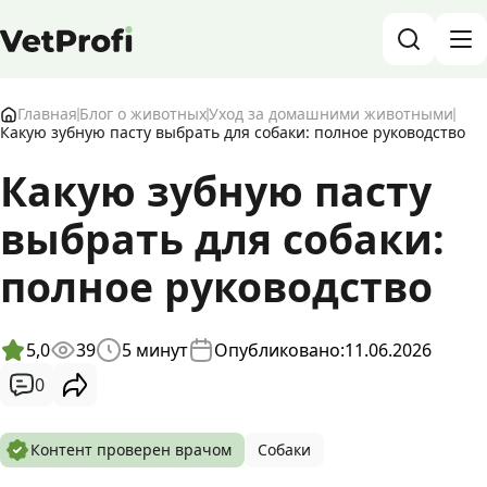
База знаний о животных и ветеринарии
Главная
Блог о животных
Уход за домашними животными
Какую зубную пасту выбрать для собаки: полное руководство
Блог о животных
Какую зубную пасту
выбрать для собаки:
Форум
полное руководство
Войти
RU
5,0
39
5
минут
Опубликовано:
11.06.2026
0
Контент проверен врачом
Собаки