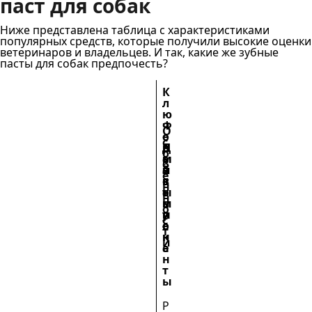
паст для собак
Ниже представлена таблица с характеристиками
популярных средств, которые получили высокие оценки
ветеринаров и владельцев. И так, какие же зубные
пасты для собак предпочесть?
К
л
ю
ч
Ф
О
е
о
с
Н
в
Д
р
о
а
ы
е
м
б
з
е
й
а
е
в
к
с
в
н
а
о
т
ы
н
н
м
в
п
о
и
п
и
у
с
е
о
е
с
т
н
к
и
е
а
н
т
ы
Р