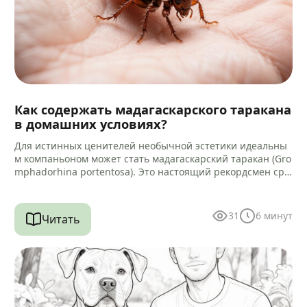
Как содержать мадагаскарского таракана
в домашних условиях?
Для истинных ценителей необычной эстетики идеальны
м компаньоном может стать мадагаскарский таракан (Gro
mphadorhina portentosa). Это настоящий рекордсмен сре
ди своих сородичей, достигающий 5–9 сантиметров в дли
ну.…
31
6
минут
Читать