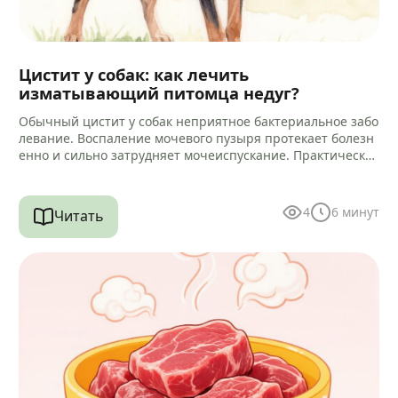
Цистит у собак: как лечить
изматывающий питомца недуг?
Обычный цистит у собак неприятное бактериальное забо
левание. Воспаление мочевого пузыря протекает болезн
енно и сильно затрудняет мочеиспускание. Практически
всегда микробный процесс провоцирует воспаление кан
ала уретры.…
4
6
минут
Читать