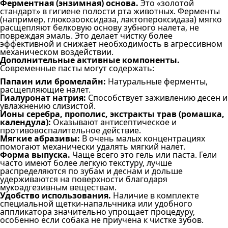
Ферментная (энзимная) основа.
Это «золотой
стандарт» в гигиене полости рта животных. Ферменты
(например, глюкозооксидаза, лактопероксидаза) мягко
расщепляют белковую основу зубного налета, не
повреждая эмаль. Это делает чистку более
эффективной и снижает необходимость в агрессивном
механическом воздействии.
Дополнительные активные компоненты.
Современные пасты могут содержать:
Папаин или бромелайн:
Натуральные ферменты,
расщепляющие налет.
Гиалуронат натрия:
Способствует заживлению десен и
увлажнению слизистой.
Ионы серебра, прополис, экстракты трав (ромашка,
календула):
Оказывают антисептическое и
противовоспалительное действие.
Мягкие абразивы:
В очень малых концентрациях
помогают механически удалять мягкий налет.
Форма выпуска.
Чаще всего это гель или паста. Гели
часто имеют более легкую текстуру, лучше
распределяются по зубам и деснам и дольше
удерживаются на поверхности благодаря
мукоадгезивным веществам.
Удобство использования.
Наличие в комплекте
специальной щетки-напальчника или удобного
аппликатора значительно упрощает процедуру,
особенно если собака не приучена к чистке зубов.