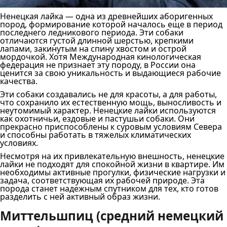
Ненецкая лайка — одна из древнейших аборигенных
пород, формирование которой началось еще в период
последнего ледникового периода. Эти собаки
отличаются густой длинной шерстью, крепкими
лапами, закинутым на спину хвостом и острой
мордочкой. Хотя Международная кинологическая
федерация не признает эту породу, в России она
ценится за свою уникальность и выдающиеся рабочие
качества.
Эти собаки создавались не для красоты, а для работы,
что сохранило их естественную мощь, выносливость и
неутомимый характер. Ненецкие лайки используются
как охотничьи, ездовые и пастушьи собаки. Они
прекрасно приспособлены к суровым условиям Севера
и способны работать в тяжелых климатических
условиях.
Несмотря на их привлекательную внешность, ненецкие
лайки не подходят для спокойной жизни в квартире. Им
необходимы активные прогулки, физические нагрузки и
задача, соответствующая их рабочей природе. Эта
порода станет надежным спутником для тех, кто готов
разделить с ней активный образ жизни.
Миттельшпиц (средний немецкий