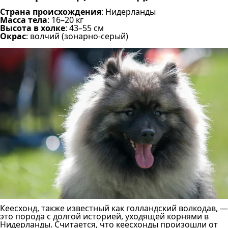
Страна происхождения
: Нидерланды
Масса тела
: 16–20 кг
Высота в холке
: 43–55 см
Окрас
: волчий (зонарно-серый)
Кеесхонд, также известный как голландский волкодав, —
это порода с долгой историей, уходящей корнями в
Нидерланды. Считается, что кеесхонды произошли от