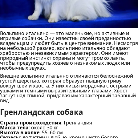
Вольпино итальяно — это маленькие, но активные и
игривые собачки. Они известны своей преданностью
владельцам и любят быть в центре внимания. Несмотря
на небольшой размер, вольпино итальяно обладают
храбростью и независимым характером. Они имеют
природный инстинкт охраны и могут громко лаять,
чтобы предупредить хозяев о незнакомых людях или
необычных звуках.
Внешне вольпино итальяно отличаются белоснежной
густой шерстью, которая образует пышную гриву
вокруг шеи и хвоста. У них лисья мордочка с острыми
ушками и тёмными выразительными глазами. Хвост
загнут над спиной, придавая им характерный забавный
вид.
Гренландская собака
Страна происхождения
: Гренландия
Масса тела
: около 30 кг
Высота в холке
: 55–60 см
Окрасы
: допустимы любые, кроме чисто белого