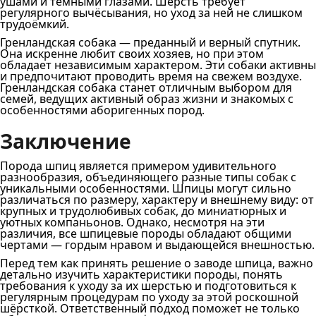
ушами и тёмными глазами. Шерсть требует
регулярного вычёсывания, но уход за ней не слишком
трудоёмкий.
Гренландская собака — преданный и верный спутник.
Она искренне любит своих хозяев, но при этом
обладает независимым характером. Эти собаки активны
и предпочитают проводить время на свежем воздухе.
Гренландская собака станет отличным выбором для
семей, ведущих активный образ жизни и знакомых с
особенностями аборигенных пород.
Заключение
Порода шпиц является примером удивительного
разнообразия, объединяющего разные типы собак с
уникальными особенностями. Шпицы могут сильно
различаться по размеру, характеру и внешнему виду: от
крупных и трудолюбивых собак, до миниатюрных и
уютных компаньонов. Однако, несмотря на эти
различия, все шпицевые породы обладают общими
чертами — гордым нравом и выдающейся внешностью.
Перед тем как принять решение о заводе шпица, важно
детально изучить характеристики породы, понять
требования к уходу за их шерстью и подготовиться к
регулярным процедурам по уходу за этой роскошной
шёрсткой. Ответственный подход поможет не только