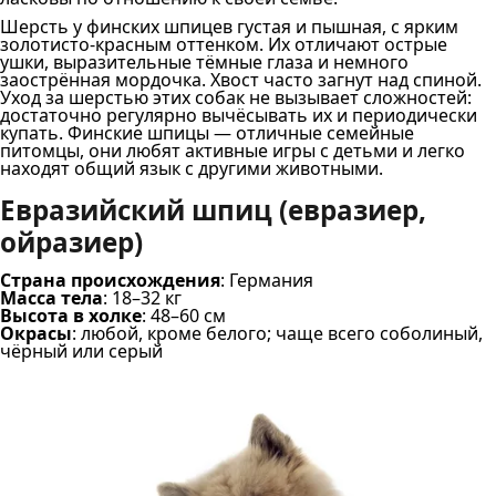
Шерсть у финских шпицев густая и пышная, с ярким
золотисто-красным оттенком. Их отличают острые
ушки, выразительные тёмные глаза и немного
заострённая мордочка. Хвост часто загнут над спиной.
Уход за шерстью этих собак не вызывает сложностей:
достаточно регулярно вычёсывать их и периодически
купать. Финские шпицы — отличные семейные
питомцы, они любят активные игры с детьми и легко
находят общий язык с другими животными.
Евразийский шпиц (евразиер,
ойразиер)
Страна происхождения
: Германия
Масса тела
: 18–32 кг
Высота в холке
: 48–60 см
Окрасы
: любой, кроме белого; чаще всего соболиный,
чёрный или серый