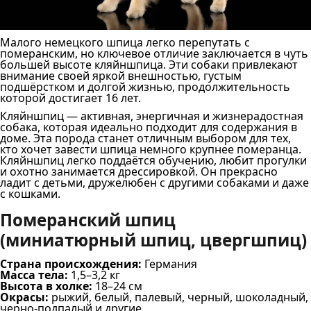
Малого немецкого шпица легко перепутать с
померанским, но ключевое отличие заключается в чуть
большей высоте кляйншпица. Эти собаки привлекают
внимание своей яркой внешностью, густым
подшёрстком и долгой жизнью, продолжительность
которой достигает 16 лет.
Кляйншпиц — активная, энергичная и жизнерадостная
собака, которая идеально подходит для содержания в
доме. Эта порода станет отличным выбором для тех,
кто хочет завести шпица немного крупнее померанца.
Кляйншпиц легко поддаётся обучению, любит прогулки
и охотно занимается дрессировкой. Он прекрасно
ладит с детьми, дружелюбен с другими собаками и даже
с кошками.
Померанский шпиц
(миниатюрный шпиц, цвергшпиц)
Страна происхождения:
Германия
Масса тела:
1,5–3,2 кг
Высота в холке:
18–24 см
Окрасы:
рыжий, белый, палевый, черный, шоколадный,
черно-подпалый и другие