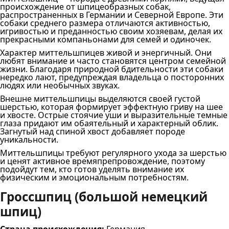
происхождение от шпицеобразных собак,
распространенных в Германии и Северной Европе. Эти
собаки среднего размера отличаются активностью,
игривостью и преданностью своим хозяевам, делая их
прекрасными компаньонами для семей и одиночек.
Характер миттельшпицев живой и энергичный. Они
любят внимание и часто становятся центром семейной
жизни. Благодаря природной бдительности эти собаки
нередко лают, предупреждая владельца о посторонних
людях или необычных звуках.
Внешне миттельшпицы выделяются своей густой
шерстью, которая формирует эффектную гриву на шее
и хвосте. Острые стоячие уши и выразительные темные
глаза придают им обаятельный и характерный облик.
Загнутый над спиной хвост добавляет породе
уникальности.
Миттельшпицы требуют регулярного ухода за шерстью
и ценят активное времяпрепровождение, поэтому
подойдут тем, кто готов уделять внимание их
физическим и эмоциональным потребностям.
Гроссшпиц (большой немецкий
шпиц)