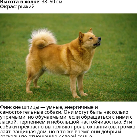
Высота в холке
: 38–50 см
Окрас
: рыжий
Финские шпицы — умные, энергичные и
самостоятельные собаки. Они могут быть несколько
упрямыми, но обучаемыми, если обращаться с ними с
лаской, терпением и небольшой настойчивостью. Эти
собаки прекрасно выполняют роль охранников, громко
лаят, защищая дом, но в то же время они добры и
ласковы по отношению к своей семье.