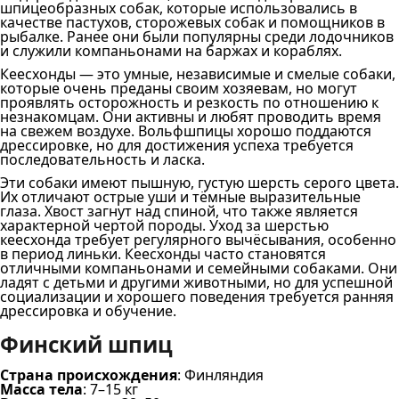
шпицеобразных собак, которые использовались в
качестве пастухов, сторожевых собак и помощников в
рыбалке. Ранее они были популярны среди лодочников
и служили компаньонами на баржах и кораблях.
Кеесхонды — это умные, независимые и смелые собаки,
которые очень преданы своим хозяевам, но могут
проявлять осторожность и резкость по отношению к
незнакомцам. Они активны и любят проводить время
на свежем воздухе. Вольфшпицы хорошо поддаются
дрессировке, но для достижения успеха требуется
последовательность и ласка.
Эти собаки имеют пышную, густую шерсть серого цвета.
Их отличают острые уши и тёмные выразительные
глаза. Хвост загнут над спиной, что также является
характерной чертой породы. Уход за шерстью
кеесхонда требует регулярного вычёсывания, особенно
в период линьки. Кеесхонды часто становятся
отличными компаньонами и семейными собаками. Они
ладят с детьми и другими животными, но для успешной
социализации и хорошего поведения требуется ранняя
дрессировка и обучение.
Финский шпиц
Страна происхождения
: Финляндия
Масса тела
: 7–15 кг