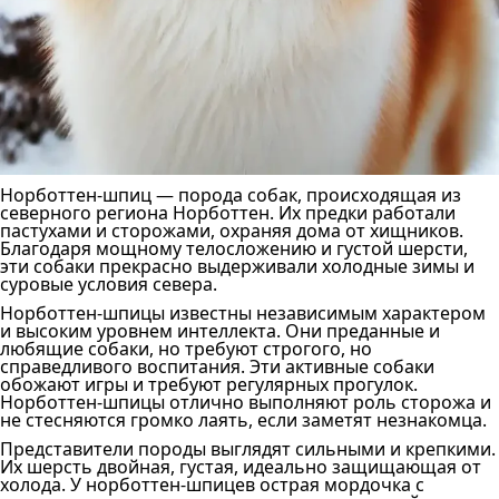
Норботтен-шпиц — порода собак, происходящая из
северного региона Норботтен. Их предки работали
пастухами и сторожами, охраняя дома от хищников.
Благодаря мощному телосложению и густой шерсти,
эти собаки прекрасно выдерживали холодные зимы и
суровые условия севера.
Норботтен-шпицы известны независимым характером
и высоким уровнем интеллекта. Они преданные и
любящие собаки, но требуют строгого, но
справедливого воспитания. Эти активные собаки
обожают игры и требуют регулярных прогулок.
Норботтен-шпицы отлично выполняют роль сторожа и
не стесняются громко лаять, если заметят незнакомца.
Представители породы выглядят сильными и крепкими.
Их шерсть двойная, густая, идеально защищающая от
холода. У норботтен-шпицев острая мордочка с