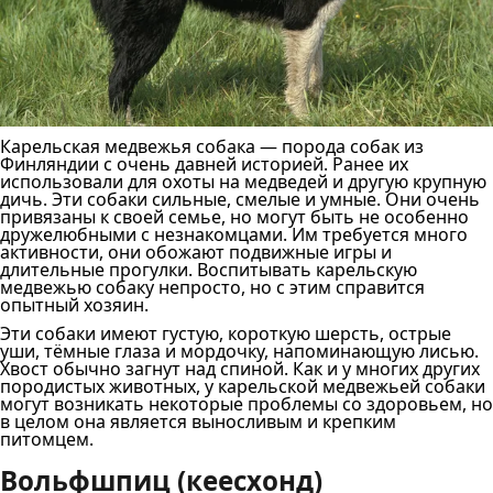
Карельская медвежья собака — порода собак из
Финляндии с очень давней историей. Ранее их
использовали для охоты на медведей и другую крупную
дичь. Эти собаки сильные, смелые и умные. Они очень
привязаны к своей семье, но могут быть не особенно
дружелюбными с незнакомцами. Им требуется много
активности, они обожают подвижные игры и
длительные прогулки. Воспитывать карельскую
медвежью собаку непросто, но с этим справится
опытный хозяин.
Эти собаки имеют густую, короткую шерсть, острые
уши, тёмные глаза и мордочку, напоминающую лисью.
Хвост обычно загнут над спиной. Как и у многих других
породистых животных, у карельской медвежьей собаки
могут возникать некоторые проблемы со здоровьем, но
в целом она является выносливым и крепким
питомцем.
Вольфшпиц (кеесхонд)