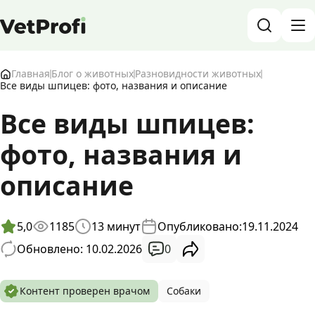
База знаний о животных и ветеринарии
Главная
Блог о животных
Разновидности животных
Все виды шпицев: фото, названия и описание
Блог о животных
Все виды шпицев:
фото, названия и
Форум
описание
Войти
RU
5,0
1185
13
минут
Опубликовано:
19.11.2024
0
Обновлено: 10.02.2026
Контент проверен врачом
Собаки