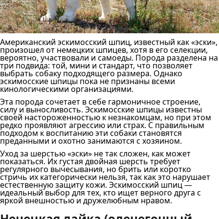
Американский эскимосский шпиц, известный как «эски»,
произошел от немецких шпицев, хотя в его селекции,
вероятно, участвовали и самоеды. Порода разделена на
три подвида: той, мини и стандарт, что позволяет
выбрать собаку подходящего размера. Однако
эскимосские шпицы пока не признаны всеми
кинологическими организациями.
Эта порода сочетает в себе гармоничное строение,
силу и выносливость. Эскимосские шпицы известны
своей настороженностью к незнакомцам, но при этом
редко проявляют агрессию или страх. С правильным
подходом к воспитанию эти собаки становятся
преданными и охотно занимаются с хозяином.
Уход за шерстью «эски» не так сложен, как может
показаться. Их густая двойная шерсть требует
регулярного вычесывания, но брить или коротко
стричь их категорически нельзя, так как это нарушает
естественную защиту кожи. Эскимосский шпиц —
идеальный выбор для тех, кто ищет верного друга с
яркой внешностью и дружелюбным нравом.
Ненецкая лайка (оленегонный