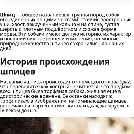
Шпиц
— общее название для группы пород собак,
объединённых общими чертами: стоячие заострённые
уши, хвост, закрученный кольцом на спине, густая
шерсть с плотным подшёрстком и схожая форма
морды. Эти собаки имеют долгую историю, их характер
и внешний вид претерпели изменения, но многие
природные качества шпицев сохранились до наших
дней.
История происхождения
шпицев
Название «шпиц» происходит от немецкого слова
Spitz
,
что переводится как «острый». Считается, что предком
всех шпицев была торфяная собака, жившая ещё в
доисторические времена. Её останки находят в
торфяниках, а изображения, напоминающие шпицев,
встречаются в археологических находках, датируемых
IV веком до н. э.