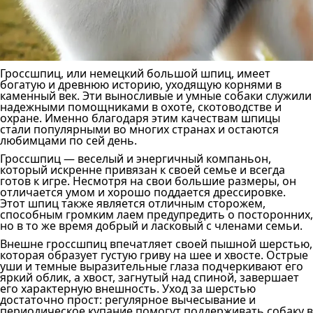
Гроссшпиц, или немецкий большой шпиц, имеет
богатую и древнюю историю, уходящую корнями в
каменный век. Эти выносливые и умные собаки служили
надежными помощниками в охоте, скотоводстве и
охране. Именно благодаря этим качествам шпицы
стали популярными во многих странах и остаются
любимцами по сей день.
Гроссшпиц — веселый и энергичный компаньон,
который искренне привязан к своей семье и всегда
готов к игре. Несмотря на свои большие размеры, он
отличается умом и хорошо поддается дрессировке.
Этот шпиц также является отличным сторожем,
способным громким лаем предупредить о посторонних,
но в то же время добрый и ласковый с членами семьи.
Внешне гроссшпиц впечатляет своей пышной шерстью,
которая образует густую гриву на шее и хвосте. Острые
уши и темные выразительные глаза подчеркивают его
яркий облик, а хвост, загнутый над спиной, завершает
его характерную внешность. Уход за шерстью
достаточно прост: регулярное вычесывание и
периодическое купание помогут поддерживать собаку в