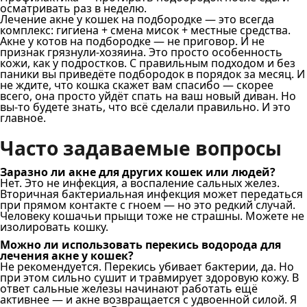
осматривать раз в неделю.
Лечение акне у кошек на подбородке — это всегда
комплекс: гигиена + смена мисок + местные средства.
Акне у котов на подбородке — не приговор. И не
признак грязнули-хозяина. Это просто особенность
кожи, как у подростков. С правильным подходом и без
паники вы приведёте подбородок в порядок за месяц. И
не ждите, что кошка скажет вам спасибо — скорее
всего, она просто уйдёт спать на ваш новый диван. Но
вы-то будете знать, что всё сделали правильно. И это
главное.
Часто задаваемые вопросы
Заразно ли акне для других кошек или людей?
Нет. Это не инфекция, а воспаление сальных желез.
Вторичная бактериальная инфекция может передаться
при прямом контакте с гноем — но это редкий случай.
Человеку кошачьи прыщи тоже не страшны. Можете не
изолировать кошку.
Можно ли использовать перекись водорода для
лечения акне у кошек?
Не рекомендуется. Перекись убивает бактерии, да. Но
при этом сильно сушит и травмирует здоровую кожу. В
ответ сальные железы начинают работать ещё
активнее — и акне возвращается с удвоенной силой. Я