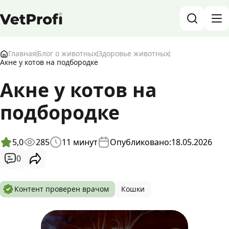
База знаний о животных и ветеринарии
Главная
Блог о животных
Здоровье животных
Акне у котов на подбородке
Блог о животных
Акне у котов на
подбородке
Форум
Войти
RU
5,0
285
11
минут
Опубликовано:
18.05.2026
0
Контент проверен врачом
Кошки