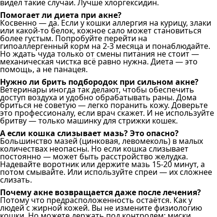
видел такие случаи. Лучше хлоргексидин.
Помогает ли диета при акне?
Косвенно — да. Если у кошки аллергия на курицу, злаки
или какой-то белок, кожное сало может становиться
более густым. Попробуйте перейти на
гипоаллергенный корм на 2-3 месяца и понаблюдайте.
Но ждать чуда только от смены питания не стоит —
механическая чистка всё равно нужна. Диета — это
помощь, а не панацея.
Нужно ли брить подбородок при сильном акне?
Ветеринары иногда так делают, чтобы обеспечить
доступ воздуха и удобно обрабатывать раны. Дома
бриться не советую — легко поранить кожу. Доверьте
это профессионалу, если врач скажет. И не используйте
бритву — только машинку для стрижки кошек.
А если кошка слизывает мазь? Это опасно?
Большинство мазей (цинковая, левомеколь) в малых
количествах неопасны. Но если кошка слизывает
постоянно — может быть расстройство желудка.
Надевайте воротник или держите мазь 15-20 минут, а
потом смывайте. Или используйте спреи — их сложнее
слизать.
Почему акне возвращается даже после лечения?
Потому что предрасположенность остаётся. Как у
людей с жирной кожей. Вы не измените физиологию
кошки. Но можете держать под контролем: миски,