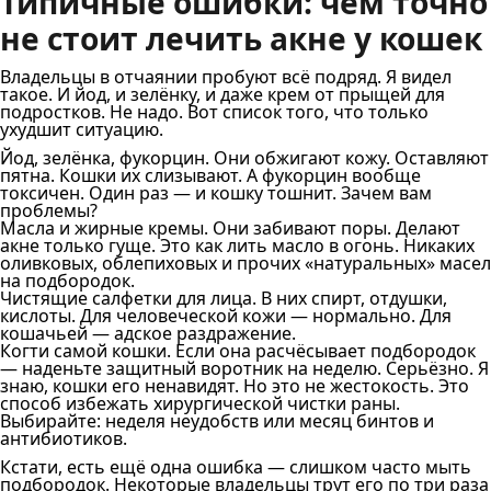
Типичные ошибки: чем точно
не стоит лечить акне у кошек
Владельцы в отчаянии пробуют всё подряд. Я видел
такое. И йод, и зелёнку, и даже крем от прыщей для
подростков. Не надо. Вот список того, что только
ухудшит ситуацию.
Йод, зелёнка, фукорцин. Они обжигают кожу. Оставляют
пятна. Кошки их слизывают. А фукорцин вообще
токсичен. Один раз — и кошку тошнит. Зачем вам
проблемы?
Масла и жирные кремы. Они забивают поры. Делают
акне только гуще. Это как лить масло в огонь. Никаких
оливковых, облепиховых и прочих «натуральных» масел
на подбородок.
Чистящие салфетки для лица. В них спирт, отдушки,
кислоты. Для человеческой кожи — нормально. Для
кошачьей — адское раздражение.
Когти самой кошки. Если она расчёсывает подбородок
— наденьте защитный воротник на неделю. Серьёзно. Я
знаю, кошки его ненавидят. Но это не жестокость. Это
способ избежать хирургической чистки раны.
Выбирайте: неделя неудобств или месяц бинтов и
антибиотиков.
Кстати, есть ещё одна ошибка — слишком часто мыть
подбородок. Некоторые владельцы трут его по три раза