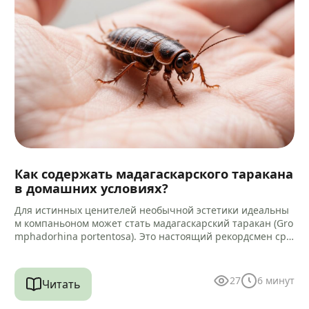
Как содержать мадагаскарского таракана
в домашних условиях?
Для истинных ценителей необычной эстетики идеальны
м компаньоном может стать мадагаскарский таракан (Gro
mphadorhina portentosa). Это настоящий рекордсмен сре
ди своих сородичей, достигающий 5–9 сантиметров в дли
ну.…
27
6
минут
Читать