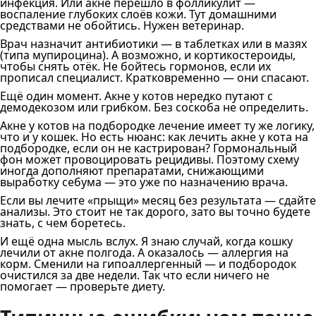
инфекция. Или акне перешло в фолликулит —
воспаление глубоких слоёв кожи. Тут домашними
средствами не обойтись. Нужен ветеринар.
Врач назначит антибиотики — в таблетках или в мазях
(типа мупироцина). А возможно, и кортикостероиды,
чтобы снять отёк. Не бойтесь гормонов, если их
прописал специалист. Кратковременно — они спасают.
Ещё один момент. Акне у котов нередко путают с
демодекозом или грибком. Без соскоба не определить.
Акне у котов на подбородке лечение имеет ту же логику,
что и у кошек. Но есть нюанс: как лечить акне у кота на
подбородке, если он не кастрирован? Гормональный
фон может провоцировать рецидивы. Поэтому схему
иногда дополняют препаратами, снижающими
выработку себума — это уже по назначению врача.
Если вы лечите «прыщи» месяц без результата — сдайте
анализы. Это стоит не так дорого, зато вы точно будете
знать, с чем боретесь.
И ещё одна мысль вслух. Я знаю случай, когда кошку
лечили от акне полгода. А оказалось — аллергия на
корм. Сменили на гипоаллергенный — и подбородок
очистился за две недели. Так что если ничего не
помогает — проверьте диету.