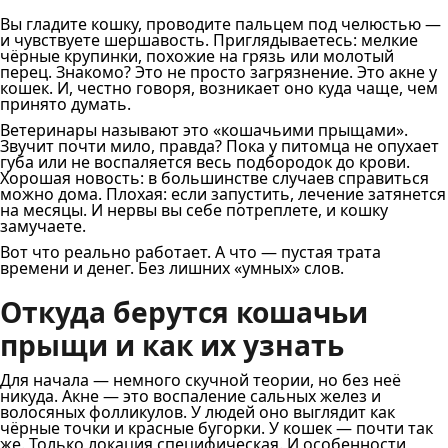
Вы гладите кошку, проводите пальцем под челюстью —
и чувствуете шершавость. Приглядываетесь: мелкие
чёрные крупинки, похожие на грязь или молотый
перец. Знакомо? Это не просто загрязнение. Это акне у
кошек. И, честно говоря, возникает оно куда чаще, чем
принято думать.
Ветеринары называют это «кошачьими прыщами».
Звучит почти мило, правда? Пока у питомца не опухает
губа или не воспаляется весь подбородок до крови.
Хорошая новость: в большинстве случаев справиться
можно дома. Плохая: если запустить, лечение затянется
на месяцы. И нервы вы себе потреплете, и кошку
замучаете.
Вот что реально работает. А что — пустая трата
времени и денег. Без лишних «умных» слов.
Откуда берутся кошачьи
прыщи и как их узнать
Для начала — немного скучной теории, но без неё
никуда. Акне — это воспаление сальных желез и
волосяных фолликулов. У людей оно выглядит как
чёрные точки и красные бугорки. У кошек — почти так
же. Только локация специфическая. И особенности