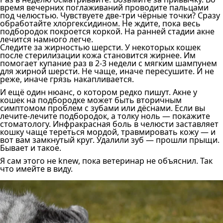
время вечерних поглаживаний проводите пальцами
под челюстью. Чувствуете две-три чёрные точки? Сразу
обработайте хлоргексидином. Не ждите, пока весь
подбородок покроется коркой. На ранней стадии акне
лечится намного легче.
Следите за жирностью шерсти. У некоторых кошек
после стерилизации кожа становится жирнее. Им
помогает купание раз в 2-3 недели с мягким шампунем
для жирной шерсти. Не чаще, иначе пересушите. И не
реже, иначе грязь накапливается.
И ещё один нюанс, о котором редко пишут. Акне у
кошек на подбородке может быть вторичным
симптомом проблем с зубами или дёснами. Если вы
лечите-лечите подбородок, а толку ноль — покажите
стоматологу. Инфракрасная боль в челюсти заставляет
кошку чаще тереться мордой, травмировать кожу — и
вот вам замкнутый круг. Удалили зуб — прошли прыщи.
Бывает и такое.
Я сам этого не knew, пока ветеринар не объяснил. Так
что имейте в виду.