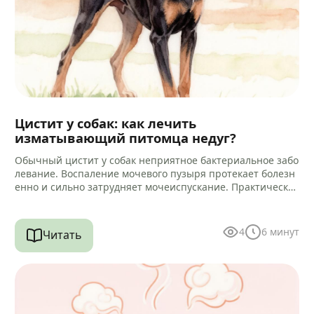
Цистит у собак: как лечить
изматывающий питомца недуг?
Обычный цистит у собак неприятное бактериальное забо
левание. Воспаление мочевого пузыря протекает болезн
енно и сильно затрудняет мочеиспускание. Практически
всегда микробный процесс провоцирует воспаление кан
ала уретры.…
4
6
минут
Читать