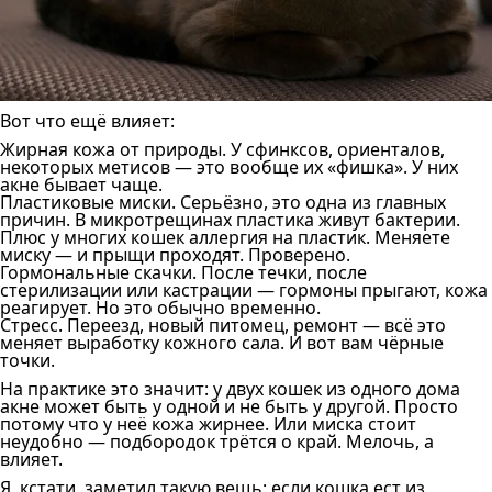
Вот что ещё влияет:
Жирная кожа от природы. У сфинксов, ориенталов,
некоторых метисов — это вообще их «фишка». У них
акне бывает чаще.
Пластиковые миски. Серьёзно, это одна из главных
причин. В микротрещинах пластика живут бактерии.
Плюс у многих кошек аллергия на пластик. Меняете
миску — и прыщи проходят. Проверено.
Гормональные скачки. После течки, после
стерилизации или кастрации — гормоны прыгают, кожа
реагирует. Но это обычно временно.
Стресс. Переезд, новый питомец, ремонт — всё это
меняет выработку кожного сала. И вот вам чёрные
точки.
На практике это значит: у двух кошек из одного дома
акне может быть у одной и не быть у другой. Просто
потому что у неё кожа жирнее. Или миска стоит
неудобно — подбородок трётся о край. Мелочь, а
влияет.
Я, кстати, заметил такую вещь: если кошка ест из