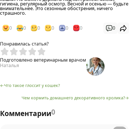
гигиена, регулярный осмотр. Весной и осенью — будьте
внимательнее. Это сезонные обострения, ничего
страшного.
0
0
0
0
0
0
0
Понравилась статья?
Подготовлено ветеринарным врачом
Наталья
Что такое глоссит у кошек?
Навигация
Чем кормить домашнего декоративного кролика?
по
записям
0
Комментарии