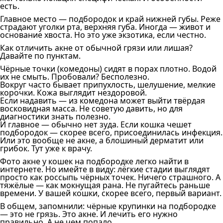
есть.
Главное место — подбородок и край нижней губы. Реже
страдают уголки рта, верхняя губа. Иногда — живот и
основание хвоста. Но это уже экзотика, если честно.
Как отличить акне от обычной грязи или лишая?
Давайте по пунктам.
Чёрные точки (комедоны) сидят в порах плотно. Водой
их не смыть. Пробовали? Бесполезно.
Вокруг часто бывает припухлость, шелушение, мелкие
корочки. Кожа выглядит нездоровой.
Если надавить — из комедона может выйти твёрдая
восковидная масса. Не советую давить, но для
диагностики знать полезно.
И главное — обычно нет зуда. Если кошка чешет
подбородок — скорее всего, присоединилась инфекция.
Или это вообще не акне, а блошиный дерматит или
грибок. Тут уже к врачу.
Фото акне у кошек на подбородке легко найти в
интернете. Но имейте в виду: лёгкие стадии выглядят
просто как россыпь чёрных точек. Ничего страшного. А
тяжёлые — как мокнущая рана. Не пугайтесь раньше
времени. У вашей кошки, скорее всего, первый вариант.
В общем, запомнили: чёрные крупинки на подбородке
— это не грязь. Это акне. И лечить его нужно
правильно. А не чем попало.