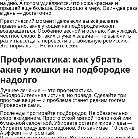
на дню. А потом удивляются, что кожа красная и
прыщей ещё больше. Всё хорошо в меру. Один-два раза
в день — достаточно.
Практический момент: даже если вы всё делаете
правильно, акне у кошек на подбородке может
возвращаться. Особенно весной и осенью. Как у людей,
честное слово. В таких случаях задача — не вылечить
раз и навсегда, а перевести в стабильную ремиссию.
Это нормально. Не корите себя.
Профилактика: как убрать
акне у кошки на подбородке
надолго
Лучшее лечение — это профилактика.
Зубодробительная истина, но правда. Сделайте три
простые вещи — и проблема станет редким гостем.
Проверьте сами.
После еды протирайте подбородок. Не обязательно
хлоргексидином. Просто сухой мягкой тряпочкой или
бумажной салфеткой. Убираете остатки жира и еды —
убираете среду для комедонов. Это занимает 10 секунд.
А эффект — огромный.
Раз в неделю осматривайте. Возьмите за привычку. Во