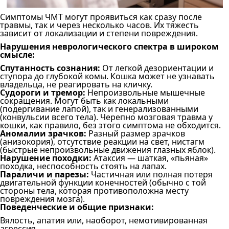
Симптомы ЧМТ могут проявиться как сразу после
травмы, так и через несколько часов. Их тяжесть
зависит от локализации и степени повреждения.
Нарушения неврологического спектра в широком
смысле:
Спутанность сознания:
От легкой дезориентации и
ступора до глубокой комы. Кошка может не узнавать
владельца, не реагировать на кличку.
Судороги и тремор:
Непроизвольные мышечные
сокращения. Могут быть как локальными
(подергивание лапой), так и генерализованными
(конвульсии всего тела). Черепно мозговая травма у
кошки, как правило, без этого симптома не обходится.
Аномалии зрачков:
Разный размер зрачков
(анизокория), отсутствие реакции на свет, нистагм
(быстрые непроизвольные движения глазных яблок).
Нарушение походки:
Атаксия — шаткая, «пьяная»
походка, неспособность стоять на лапах.
Параличи и парезы:
Частичная или полная потеря
двигательной функции конечностей (обычно с той
стороны тела, которая противоположна месту
повреждения мозга).
Поведенческие и общие признаки:
Вялость, апатия или, наоборот, немотивированная
агрессия.