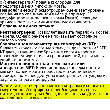
оксигенотерапия (подача кислорода) для
предотвращения гипоксии мозга.
Неврологический осмотр:
Врач оценивает уровень
сознания по специальной шкале (например,
модифицированной шкале комы Глазго), реакцию
зрачков, рефлексы и двигательную активность.
Визуальная диагностика:
Рентгенография:
Позволяет выявить переломы костей
черепа. Однако рентген не показывает состояние
самого мозга.
Современная компьютерная томография (КТ):
Является «золотым стандартом» для диагностики ЧМТ.
КТ дает детальное изображение костей черепа и
позволяет увидеть очаги кровоизлияний, отеки мозга,
ушибы и переломы.
Магнитно-резонансная томография или
аппаратная МРТ:
Более информативна для оценки
мягких тканей мозга в подостром и хроническом
периоде, но менее доступна в экстренных ситуациях из-
за длительности процедуры.
Запомните, что черепно мозговая травма у кошки это
смертельно! Игнорировать необходимость везти
питомца в клинику на обследование нельзя. Дома такое
состояние вы не вылечите.