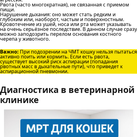
Рвота (часто многократная), не связанная с приемом
пищи.
Нарушение дыхания: оно может стать редким и
глубоким или, наоборот, частым и поверхностным.
Кровотечение из ушей, носа или рта может указывать
на очень серьёзное последствие. В данном случае сразу
можно заподозрить перелом основания костного
черепа у животного.
Важно:
При подозрении на ЧМТ кошку нельзя пытаться
активно поить или кормить. Если есть рвота,
существует высокий риск аспирации (попадания
рвотных масс в дыхательные пути), что приведет к
аспирационной пневмонии.
Диагностика в ветеринарной
клинике