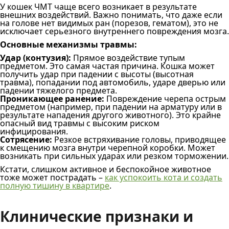
У кошек ЧМТ чаще всего возникает в результате
внешних воздействий. Важно понимать, что даже если
на голове нет видимых ран (порезов, гематом), это не
исключает серьезного внутреннего повреждения мозга.
Основные механизмы травмы:
Удар (контузия):
Прямое воздействие тупым
предметом. Это самая частая причина. Кошка может
получить удар при падении с высоты (высотная
травма), попадании под автомобиль, ударе дверью или
падении тяжелого предмета.
Проникающее ранение:
Повреждение черепа острым
предметом (например, при падении на арматуру или в
результате нападения другого животного). Это крайне
опасный вид травмы с высоким риском
инфицирования.
Сотрясение:
Резкое встряхивание головы, приводящее
к смещению мозга внутри черепной коробки. Может
возникать при сильных ударах или резком торможении.
Кстати, слишком активное и беспокойное животное
тоже может пострадать –
как успокоить кота и создать
полную тишину в квартире
.
Клинические признаки и