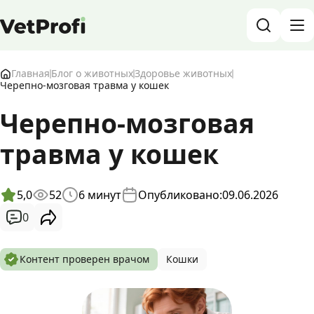
База знаний о животных и ветеринарии
Главная
Блог о животных
Здоровье животных
Черепно-мозговая травма у кошек
Блог о животных
Черепно-мозговая
травма у кошек
Форум
Войти
RU
5,0
52
6
минут
Опубликовано:
09.06.2026
0
Контент проверен врачом
Кошки