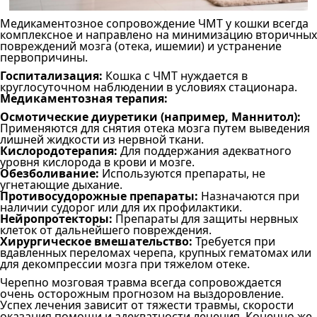
Медикаментозное сопровождение ЧМТ у кошки всегда
комплексное и направлено на минимизацию вторичных
повреждений мозга (отека, ишемии) и устранение
первопричины.
Госпитализация:
Кошка с ЧМТ нуждается в
круглосуточном наблюдении в условиях стационара.
Медикаментозная терапия:
Осмотические диуретики (например, Маннитол):
Применяются для снятия отека мозга путем выведения
лишней жидкости из нервной ткани.
Кислородотерапия:
Для поддержания адекватного
уровня кислорода в крови и мозге.
Обезболивание:
Используются препараты, не
угнетающие дыхание.
Противосудорожные препараты:
Назначаются при
наличии судорог или для их профилактики.
Нейропротекторы:
Препараты для защиты нервных
клеток от дальнейшего повреждения.
Хирургическое вмешательство:
Требуется при
вдавленных переломах черепа, крупных гематомах или
для декомпрессии мозга при тяжелом отеке.
Черепно мозговая травма всегда сопровождается
очень осторожным прогнозом на выздоровление.
Успех лечения зависит от тяжести травмы, скорости
оказания помощи и адекватности лечения. Конечно же,