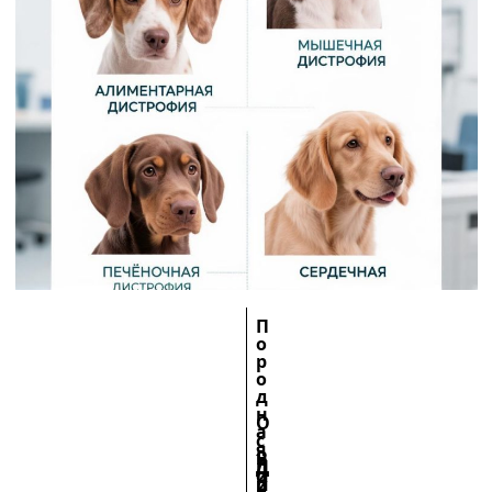
П
о
р
о
д
н
О
а
с
я
В
н
Д
п
и
о
и
р