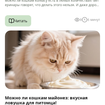
можно ли кошкам колбасу есть в любых количествах? Вет
еринары говорят, что делать этого нельзя. И даже дороги
е…
8
6
минут
Читать
Можно ли кошкам майонез: вкусная
ловушка для питомца!