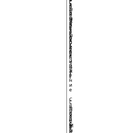
(
с
а
т
а
в
ё
л
ы
л
т
р
ь
й
ь
я
,
н
о
м
ж
ч
а
т
о
ё
и
я
т
с
л
х
(
е
к
ы
у
р
н
о
х
а
о
о
п
с
х
г
к
и
л
у
о
,
я
у
а
в
с
ч
и
н
а
ц
и
я
а
ж
х
)
е
)
н
и
е
С
Г
л
е
а
П
н
б
о
е
З
о
д
т
о
с
д
М
и
л
т
е
ы
ч
о
ь
р