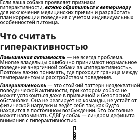
Если ваша собака проявляет признаки
гиперактивности,
важно обратиться к ветеринару
для исключения медицинских причин и разработать
план коррекции поведения с учетом индивидуальных
особенностей питомца.
Что считать
гиперактивностью
Повышенная активность
— не всегда проблема.
Многие владельцы ошибочно принимают нормальное
поведение энергичной собаки за «гиперактивность».
Поэтому важно понимать, где проходит граница между
темпераментом и расстройством поведения.
Гиперактивность
— это стойкий паттерн неадекватной
поведенческой активности, при котором собака не
может успокоиться даже в привычной и безопасной
обстановке. Она не реагирует на команды, не устаёт от
физической нагрузки и ведёт себя так, как будто
находится в постоянном возбуждении. Это состояние
может напоминать СДВГ у собак — синдром дефицита
внимания с гиперактивностью.
П
Г
р
и
о