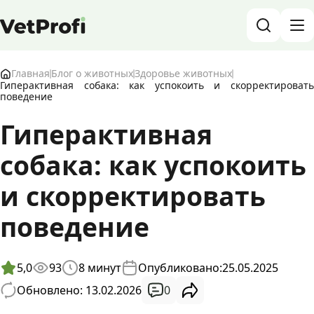
База знаний о животных и ветеринарии
Главная
Блог о животных
Здоровье животных
Гиперактивная собака: как успокоить и скорректировать
поведение
Блог о животных
Гиперактивная
Форум
собака: как успокоить
Войти
RU
и скорректировать
поведение
5,0
93
8
минут
Опубликовано:
25.05.2025
0
Обновлено: 13.02.2026