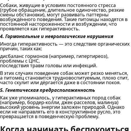
Собаки, живущие в условиях постоянного стресса
(грубое обращение, длительное одиночество, резкие
смены обстановки), могут развивать паттерны
возбуждённого поведения. Такие питомцы находятся в
постоянной настороженности и возбуждении, что
проявляется как гиперактивность.
4. Гормональные и неврологические нарушения
Иногда гиперактивность — это следствие органических
причин, таких как:
дисбаланс гормонов (например, гипертиреоз),
проблемы с ЦНС,
последствия травм головы или инфекций.
В этих случаях поведение собак может резко меняться,
а питомец становится трудновоспитуемым, плохо спит,
часто скулит или дёргается даже в состоянии покоя.
5. Генетическая предрасположенность
Как уже упоминалось, у гиперактивных пород собак
(например, бордер-колли, джек-расселов, малинуа)
высокий уровень энергии заложен природой. Однако
если не направлять его в конструктивное русло, это
превращается в поведенческую проблему.
Когда начинать беспокоиться