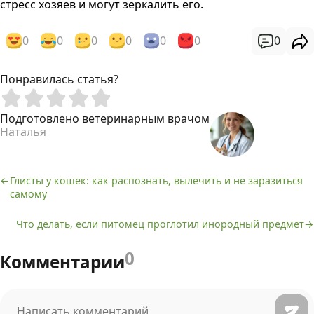
стресс хозяев и могут зеркалить его.
0
0
0
0
0
0
0
Понравилась статья?
Подготовлено ветеринарным врачом
Наталья
Глисты у кошек: как распознать, вылечить и не заразиться
Навигация
самому
по
Что делать, если питомец проглотил инородный предмет
записям
0
Комментарии