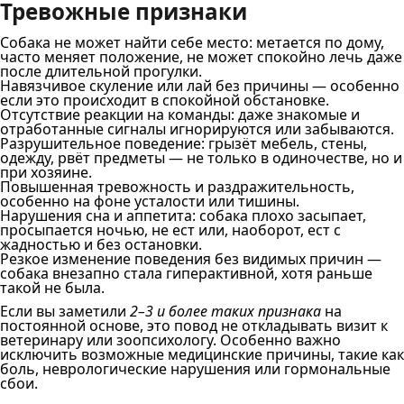
Тревожные признаки
Собака не может найти себе место: метается по дому,
часто меняет положение, не может спокойно лечь даже
после длительной прогулки.
Навязчивое скуление или лай без причины — особенно
если это происходит в спокойной обстановке.
Отсутствие реакции на команды: даже знакомые и
отработанные сигналы игнорируются или забываются.
Разрушительное поведение: грызёт мебель, стены,
одежду, рвёт предметы — не только в одиночестве, но и
при хозяине.
Повышенная тревожность и раздражительность,
особенно на фоне усталости или тишины.
Нарушения сна и аппетита: собака плохо засыпает,
просыпается ночью, не ест или, наоборот, ест с
жадностью и без остановки.
Резкое изменение поведения без видимых причин —
собака внезапно стала гиперактивной, хотя раньше
такой не была.
Если вы заметили
2–3 и более таких признака
на
постоянной основе, это повод не откладывать визит к
ветеринару или зоопсихологу. Особенно важно
исключить возможные медицинские причины, такие как
боль, неврологические нарушения или гормональные
сбои.