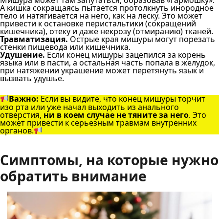
Мишура может там запутаться, образовав «гармошку».
А кишка сокращаясь пытается протолкнуть инородное
тело и натягивается на него, как на леску. Это может
привести к остановке перистальтики (сокращений
кишечника), отеку и даже некрозу (отмиранию) тканей.
Травматизация.
Острые края мишуры могут порезать
стенки пищевода или кишечника.
Удушение.
Если конец мишуры зацепился за корень
языка или в пасти, а остальная часть попала в желудок,
при натяжении украшение может перетянуть язык и
вызвать удушье.
Важно:
Если вы видите, что конец мишуры торчит
изо рта или уже начал выходить из анального
отверстия,
ни в коем случае не тяните за него
. Это
может привести к серьезным травмам внутренних
органов.
Симптомы, на которые нужно
обратить внимание