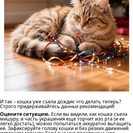
И так – кошка уже съела дождик что делать теперь?
Строго придерживайтесь данных рекомендаций:
Оцените ситуацию.
Если вы видели, как кошка съела
мишуру, и часть украшения еще торчит изо рта (и ее
легко достать), можно попытаться аккуратно вытащить
её. Зафиксируйте голову кошки и без резких движений
извлеките мишуру. Если она уже проглочена или