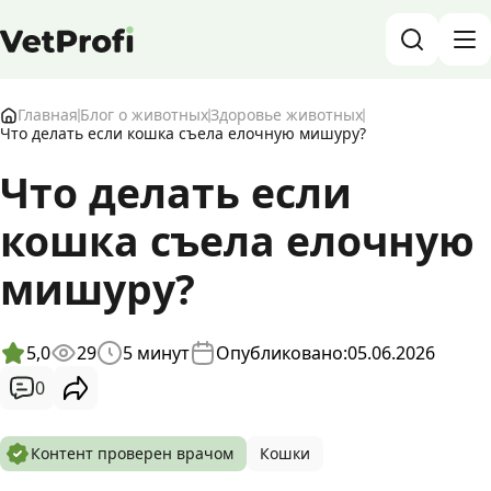
База знаний о животных и ветеринарии
Главная
Блог о животных
Здоровье животных
Что делать если кошка съела елочную мишуру?
Блог о животных
Что делать если
кошка съела елочную
Форум
мишуру?
Войти
RU
5,0
29
5
минут
Опубликовано:
05.06.2026
0
Контент проверен врачом
Кошки