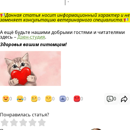
.
Данная статья носит информационный характер и не
заменяет консультацию ветеринарного специалиста
.
А ещё будьте нашими добрыми гостями и читателями
здесь –
Дзен-студия
.
Здоровья вашим питомцам!
0
0
0
0
0
0
0
Понравилась статья?