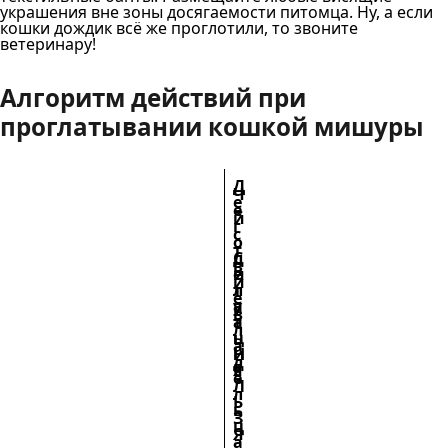
украшения вне зоны досягаемости питомца. Ну, а если
кошки дождик всё же проглотили, то звоните
ветеринару!
Алгоритм действий при
проглатывании кошкой мишуры
Д
Ч
е
е
й
г
с
о
т
С
д
в
и
е
и
т
л
е
у
а
в
а
т
л
ц
ь
а
и
Н
д
я
Е
е
Л
л
Ь
ь
З
ц
Я
а