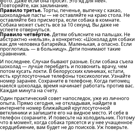
фото. Даже если она просит. Это яд для нее».
Повторяйте, как заклинание.
Правило третье.
Торты, печенье, выпечку с какао,
шоколадные пасты — не оставляйте на краю стола. Не
оставляйте без присмотра, если собака в комнате.
Собака может съесть все за 10 секунд. Вы даже не
успеете отвернуться.
Правило четвёртое.
Детям объясните на пальцах. Не
абстрактно «нельзя», а конкретно: «Шоколад для собаки
как для человека батарейка. Маленькая, а опасно. Если
проглотишь — в больницу». Дети понимают такие
сравнения.
И последнее. Случаи бывают разные. Если собака съела
шоколад — лучше перебдеть и позвонить врачу, чем
потом кусать локти. В белорусских клиниках, кстати,
есть круглосуточные телефоны токсикологии. Узнайте
номер заранее. Сохраните в телефоне. Когда питомец
наелся шоколада, время начинает работать против вас.
Каждая минута на счету.
Один практический совет напоследок, уже из личного
опыта. Прямо сегодня, не откладывая, найдите в
интернете номер ближайшей круглосуточной
ветклиники и запишите его на видное место. И себе в
телефон сохраните. И повесьте на холодильник. Потому
что в момент, когда собака трясется и у нее учащенное
сердцебиение, вам будет не до поисков. Уж поверьте.