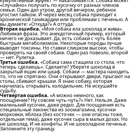
кумулятивный эффект — накапливается. Собака может
«случайно» получать по кусочку от разных членов
семьи. Один дал утром, другой вечером, ребенок
угостил тайком. И через месяц собака приходит к
хронической тахикардии или проблемам с печенью. А
вы думаете: «Откуда?» А оттуда.
Вторая ошибка.
«Моя собака ела шоколад и жива».
Любимая фраза. Это анекдотичный пример, который
ничего не доказывает. Да, есть собаки с чуть более
быстрым метаболизмом. Некоторые породы лучше
выводят токсины. Но ставки слишком высоки, чтобы
проверять на своей собаке. Один раз повезло, второй
— нет. Рулетка.
Третья ошибка.
«Собака сама стащила со стола, что
теперь сделаешь». Сделаете? Уберете шоколад в
закрытый ящик или шкаф. Собаки — мастера находить
то, что не спрятано. Они открывают двери, прыгают на
столы, сбивают крышки. Я знаю собаку, которая
научилась открывать холодильник. Не искушайте
судьбу.
Четвертая ошибка.
«А можно немного, как
поощрение? Ну совсем чуть-чуть?» Нет. Нельзя. Даже
маленький кусочек, даже редко. Для поощрения есть
специальные лакомства из зоомагазина, кусочки
морковки, яблока (без косточек — они опасны тоже,
отдельная тема), даже кусочек сыра в малых дозах. Но
не шоколад. И не конфеты. И не шоколадное печенье.
Запомните эту границу.