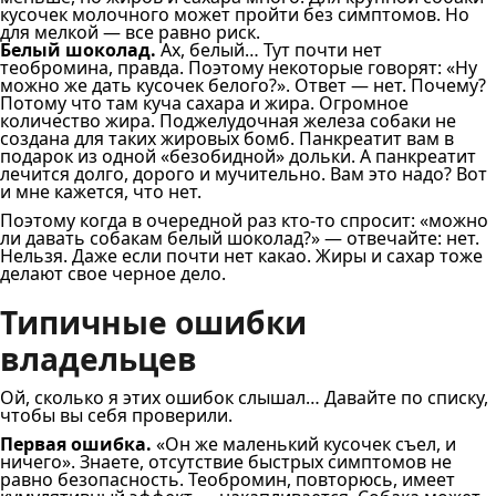
кусочек молочного может пройти без симптомов. Но
для мелкой — все равно риск.
Белый шоколад.
Ах, белый… Тут почти нет
теобромина, правда. Поэтому некоторые говорят: «Ну
можно же дать кусочек белого?». Ответ — нет. Почему?
Потому что там куча сахара и жира. Огромное
количество жира. Поджелудочная железа собаки не
создана для таких жировых бомб. Панкреатит вам в
подарок из одной «безобидной» дольки. А панкреатит
лечится долго, дорого и мучительно. Вам это надо? Вот
и мне кажется, что нет.
Поэтому когда в очередной раз кто-то спросит: «можно
ли давать собакам белый шоколад?» — отвечайте: нет.
Нельзя. Даже если почти нет какао. Жиры и сахар тоже
делают свое черное дело.
Типичные ошибки
владельцев
Ой, сколько я этих ошибок слышал… Давайте по списку,
чтобы вы себя проверили.
Первая ошибка.
«Он же маленький кусочек съел, и
ничего». Знаете, отсутствие быстрых симптомов не
равно безопасность. Теобромин, повторюсь, имеет