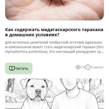
Как содержать мадагаскарского таракана
в домашних условиях?
Для истинных ценителей необычной эстетики идеальны
м компаньоном может стать мадагаскарский таракан (Gro
mphadorhina portentosa). Это настоящий рекордсмен сре
ди своих сородичей, достигающий 5–9 сантиметров в дли
ну.…
19
6
минут
Читать