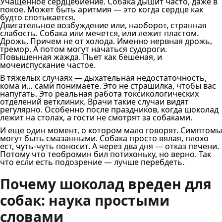
Учащенное сердцебиение. Собака дышит часто, даже в
покое. Может быть аритмия — это когда сердце как
будто спотыкается.
Двигательное возбуждение или, наоборот, странная
слабость. Собака или мечется, или лежит пластом.
Дрожь. Причем не от холода. Именно нервная дрожь,
тремор. А потом могут начаться судороги.
Повышенная жажда. Пьет как бешеная, и
мочеиспускание частое.
В тяжелых случаях — дыхательная недостаточность,
кома и… сами понимаете. Это не страшилка, чтобы вас
напугать. Это реальная работа токсикологических
отделений ветклиник. Врачи такие случаи видят
регулярно. Особенно после праздников, когда шоколад
лежит на столах, а гости не смотрят за собаками.
И еще один момент, о котором мало говорят. Симптомы
могут быть смазанными. Собака просто вялая, плохо
ест, чуть-чуть поносит. А через два дня — отказ печени.
Потому что теобромин бил потихоньку, но верно. Так
что если есть подозрение — лучше перебдеть.
Почему шоколад вреден для
собак: наука простыми
словами