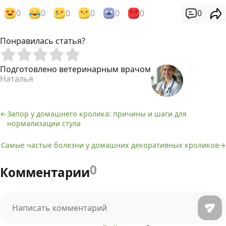
0
0
0
0
0
0
0
Понравилась статья?
Подготовлено ветеринарным врачом
Наталья
Запор у домашнего кролика: причины и шаги для
Навигация
нормализации стула
по
Самые частые болезни у домашних декоративных кроликов
записям
0
Комментарии