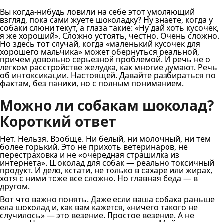
Вы когда-нибудь ловили на себе этот умоляющий
взгляд, пока сами жуете шоколадку? Ну знаете, когда у
собаки слюни текут, а глаза такие: «Ну дай хоть кусочек,
я же хороший». Сложно устоять, честно. Очень сложно.
Но здесь тот случай, когда «маленький кусочек для
хорошего мальчика» может обернуться реальной,
причем довольно серьезной проблемой. И речь не о
легком расстройстве желудка, как многие думают. Речь
об интоксикации. Настоящей. Давайте разбираться по
фактам, без паники, но с полным пониманием.
Можно ли собакам шоколад?
Короткий ответ
Нет. Нельзя. Вообще. Ни белый, ни молочный, ни тем
более горький. Это не прихоть ветеринаров, не
перестраховка и не «очередная страшилка из
интернета». Шоколад для собак — реально токсичный
продукт. И дело, кстати, не только в сахаре или жирах,
хотя с ними тоже все сложно. Но главная беда — в
другом.
Вот что важно понять. Даже если ваша собака раньше
ела шоколад и, как вам кажется, «ничего такого не
случилось» — это везение. Простое везение. А не