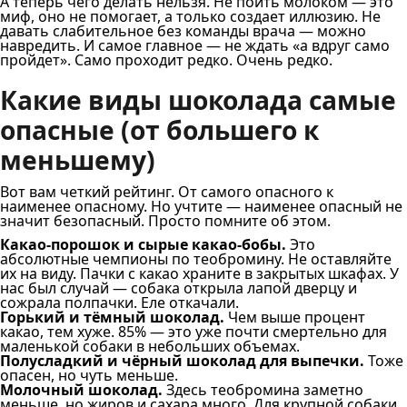
А теперь чего делать нельзя. Не поить молоком — это
миф, оно не помогает, а только создает иллюзию. Не
давать слабительное без команды врача — можно
навредить. И самое главное — не ждать «а вдруг само
пройдет». Само проходит редко. Очень редко.
Какие виды шоколада самые
опасные (от большего к
меньшему)
Вот вам четкий рейтинг. От самого опасного к
наименее опасному. Но учтите — наименее опасный не
значит безопасный. Просто помните об этом.
Какао-порошок и сырые какао-бобы.
Это
абсолютные чемпионы по теобромину. Не оставляйте
их на виду. Пачки с какао храните в закрытых шкафах. У
нас был случай — собака открыла лапой дверцу и
сожрала полпачки. Еле откачали.
Горький и тёмный шоколад.
Чем выше процент
какао, тем хуже. 85% — это уже почти смертельно для
маленькой собаки в небольших объемах.
Полусладкий и чёрный шоколад для выпечки.
Тоже
опасен, но чуть меньше.
Молочный шоколад.
Здесь теобромина заметно
меньше, но жиров и сахара много. Для крупной собаки