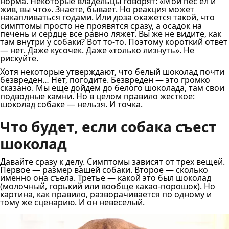
норма. Некоторые владельцы говорят: «Мой пес ел и
жив, вы что». Знаете, бывает. Но реакция может
накапливаться годами. Или доза окажется такой, что
симптомы просто не проявятся сразу, а осадок на
печень и сердце все равно ляжет. Вы же не видите, как
там внутри у собаки? Вот то-то. Поэтому короткий ответ
— нет. Даже кусочек. Даже «только лизнуть». Не
рискуйте.
Хотя некоторые утверждают, что белый шоколад почти
безвреден… Нет, погодите. Безвреден — это громко
сказано. Мы еще дойдем до белого шоколада, там свои
подводные камни. Но в целом правило жесткое:
шоколад собаке — нельзя. И точка.
Что будет, если собака съест
шоколад
Давайте сразу к делу. Симптомы зависят от трех вещей.
Первое — размер вашей собаки. Второе — сколько
именно она съела. Третье — какой это был шоколад
(молочный, горький или вообще какао-порошок). Но
картина, как правило, разворачивается по одному и
тому же сценарию. И он невеселый.