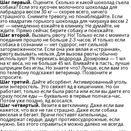
Шаг первый.
Оцените. Сколько и какой шоколад съела
собака? Если это кусочек молочного шоколада для
лабрадора весом 30 кг — скорее всего, ничего
страшного. Снимите тревогу, но понаблюдайте. Если
это квадратик горького шоколада для чихуахуа весом 2
кг — немедленно езжайте в клинику. Не думайте, не
ждите. Прямо сейчас берите собаку и поезжайте.
Шаг второй.
Вызвать рвоту. Но! Только если с момента
поедания прошло не больше 2-3 часов. И только если
собака в сознании — нет судорог, нет сильной
заторможенности. Если она уже вялая и «странная»,
рвоту вызывать нельзя. Для вызова рвоты обычно
используют 3% перекись водорода. Дозировка — 1 мл
на кг веса, но не больше 45 мл. Вливайте в пасть, лучше
шприцем без иглы. Но знаете что? Лучше, если вам это
по телефону подскажет ветеринар. Позвоните и
спросите.
Шаг третий.
Дайте абсорбент. Активированный уголь
или энтеросгель. Это свяжет яд в кишечнике. Но он
работает, только если была рвота или если вы даете его
сразу после еды — буквально в первые полчаса-час.
Потом уже поздно, яд всосался.
Шаг четвертый.
Везите в ветклинику. Даже если вам
кажется, что все не так страшно. Даже если собака
веселая и бегает. Врачи поставят капельницы,
поддержат сердце, дадут противосудорожные, если
нужно. Без этого справиться можно далеко не всегда.