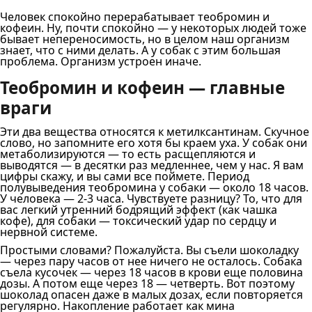
Человек спокойно перерабатывает теобромин и
кофеин. Ну, почти спокойно — у некоторых людей тоже
бывает непереносимость, но в целом наш организм
знает, что с ними делать. А у собак с этим большая
проблема. Организм устроен иначе.
Теобромин и кофеин — главные
враги
Эти два вещества относятся к метилксантинам. Скучное
слово, но запомните его хотя бы краем уха. У собак они
метаболизируются — то есть расщепляются и
выводятся — в десятки раз медленнее, чем у нас. Я вам
цифры скажу, и вы сами все поймете. Период
полувыведения теобромина у собаки — около 18 часов.
У человека — 2-3 часа. Чувствуете разницу? То, что для
вас легкий утренний бодрящий эффект (как чашка
кофе), для собаки — токсический удар по сердцу и
нервной системе.
Простыми словами? Пожалуйста. Вы съели шоколадку
— через пару часов от нее ничего не осталось. Собака
съела кусочек — через 18 часов в крови еще половина
дозы. А потом еще через 18 — четверть. Вот поэтому
шоколад опасен даже в малых дозах, если повторяется
регулярно. Накопление работает как мина