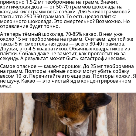
примерно 1,5-2 мг теобромина на грамм. Значит,
критическая доза — от 50-70 граммов шоколада на
каждый килограмм веса собаки. Для 5-килограммовой
таксы это 250-350 граммов. То есть целая плитка
молочного шоколада. Это смертельно? Возможно. Но
отравление будет точно.
А теперь тёмный шоколад. 70-85% какао. В нем уже
около 15 мг теобромина на грамм. Считаем: для той же
таксы 5 кг смертельная доза — всего 30-40 граммов.
Друзья, это 4-5 квадратиков. Обычных квадратиков из
плитки. Собака даже не заметит, как проглотит их за
секунду. А результат может быть катастрофическим.
Самое опасное — какао-порошок. До 25 мг теобромина
на грамм. Полторы чайные ложки могут убить собаку
весом 10 кг. Перечитайте это еще раз. Полторы ложки. Я
не шучу. Какао — это чистый яд в концентрированном
виде.