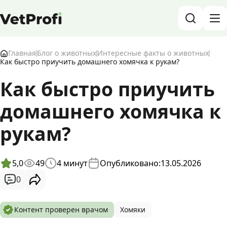
База знаний о животных и ветеринарии
Главная
Блог о животных
Интересные факты о животных
Как быстро приучить домашнего хомячка к рукам?
Блог о животных
Как быстро приучить
домашнего хомячка к
Форум
рукам?
Войти
RU
5,0
49
4
минут
Опубликовано:
13.05.2026
0
Контент проверен врачом
Хомяки