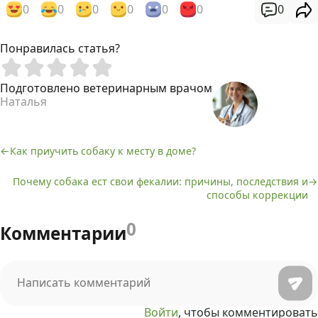
0
0
0
0
0
0
0
Понравилась статья?
Подготовлено ветеринарным врачом
Наталья
Как приучить собаку к месту в доме?
Навигация
Почему собака ест свои фекалии: причины, последствия и
по
способы коррекции
записям
0
Комментарии
Войти
, чтобы комментировать