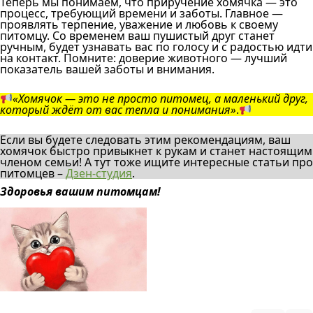
Теперь мы понимаем, что приручение хомячка — это
процесс, требующий времени и заботы. Главное —
проявлять терпение, уважение и любовь к своему
питомцу. Со временем ваш пушистый друг станет
ручным, будет узнавать вас по голосу и с радостью идти
на контакт. Помните: доверие животного — лучший
показатель вашей заботы и внимания.
«Хомячок — это не просто питомец, а маленький друг,
который ждёт от вас тепла и понимания»
.
Если вы будете следовать этим рекомендациям, ваш
хомячок быстро привыкнет к рукам и станет настоящим
членом семьи! А тут тоже ищите интересные статьи про
питомцев –
Дзен-студия
.
Здоровья вашим питомцам!