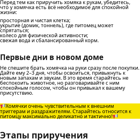
Перед тем как приручить хомяка к рукам, убедитесь,
что у хомячка есть всё необходимое для спокойной
жизни:
просторная и чистая клетка;
укрытие (домик, тоннель), где питомец может
спрятаться;
колесо для физической активности;
свежая вода и сбалансированный корм.
Первые дни в новом доме
Не спешите брать хомячка на руки сразу после покупки.
Дайте ему 2–3 дня, чтобы освоиться, привыкнуть к
новым запахам и звукам. В это время старайтесь не
беспокоить животное, но разговаривайте с ним
спокойным голосом, чтобы он привыкал к вашему
присутствию.
Хомячки очень чувствительным к внешним
триггерам и раздражителям. Старайтесь относится к
питомцу максимально деликатно и тактично!
Этапы приручения