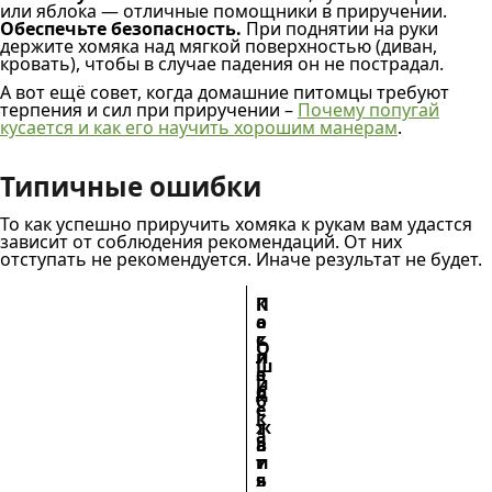
или яблока — отличные помощники в приручении.
Обеспечьте безопасность.
При поднятии на руки
держите хомяка над мягкой поверхностью (диван,
кровать), чтобы в случае падения он не пострадал.
А вот ещё совет, когда домашние питомцы требуют
терпения и сил при приручении –
Почему попугай
кусается и как его научить хорошим манерам
.
Типичные ошибки
То как успешно приручить хомяка к рукам вам удастся
зависит от соблюдения рекомендаций. От них
отступать не рекомендуется. Иначе результат не будет.
П
К
о
а
с
к
О
л
и
ш
е
з
и
д
б
б
с
е
к
т
ж
а
в
а
и
т
я
ь