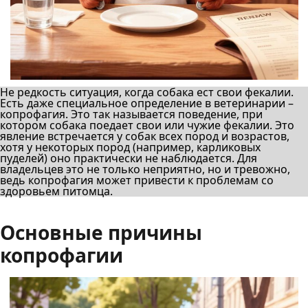
Не редкость ситуация, когда собака ест свои фекалии.
Есть даже специальное определение в ветеринарии –
копрофагия. Это так называется поведение, при
котором собака поедает свои или чужие фекалии. Это
явление встречается у собак всех пород и возрастов,
хотя у некоторых пород (например, карликовых
пуделей) оно практически не наблюдается. Для
владельцев это не только неприятно, но и тревожно,
ведь копрофагия может привести к проблемам со
здоровьем питомца.
Основные причины
копрофагии