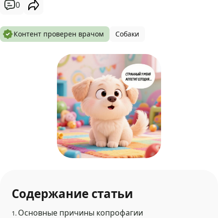
0
Контент проверен врачом
Собаки
Содержание статьи
Основные причины копрофагии
1.