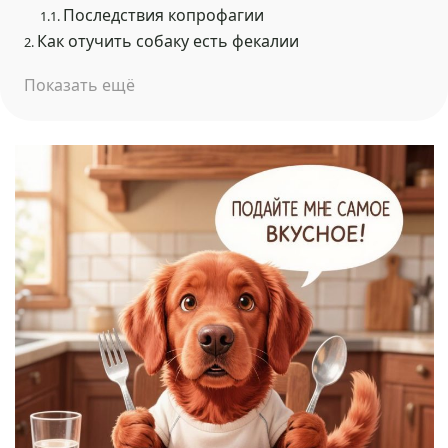
Последствия копрофагии
1.1.
Как отучить собаку есть фекалии
2.
Показать ещё