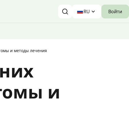
Войти
RU
омы и методы лечения
них
томы и