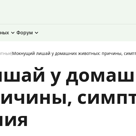
тных
Форум
отные
Мокнущий лишай у домашних животных: причины, симпт
шай у домаш
ричины, симп
ния