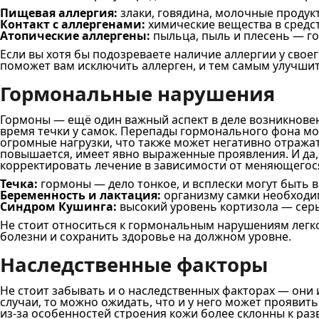
Пищевая аллергия:
злаки, говядина, молочные продук
Контакт с аллергенами:
химические вещества в средст
Атопические аллергены:
пыльца, пыль и плесень — го
Если вы хотя бы подозреваете наличие аллергии у свое
поможет вам исключить аллерген, и тем самым улучши
Гормональные нарушения
Гормоны — ещё один важный аспект в деле возникнове
время течки у самок. Перепады гормонального фона мо
огромные нагрузки, что также может негативно отражат
повышается, имеет явно выраженные проявления. И да
корректировать лечение в зависимости от меняющегос
Течка:
гормоны — дело тонкое, и всплески могут быть 
Беременность и лактация:
организму самки необходим
Синдром Кушинга:
высокий уровень кортизола — серь
Не стоит относиться к гормональным нарушениям легк
болезни и сохранить здоровье на должном уровне.
Наследственные факторы
Не стоит забывать и о наследственных факторах — они
случаи, то можно ожидать, что и у него может проявит
из-за особенностей строения кожи более склонны к ра