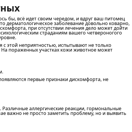
тных
сь бы, всё идет своим чередом, и вдруг ваш питомец
 Это дерматологическое заболевание довольно коварно,
дискомфорта, при отсутствии лечения дело может дойти
к психологическим страданиям вашего четвероногого
уровне.
я с этой неприятностью, испытывают не только
. На пораженных участках кожи животное может
м.
 появляются первые признаки дискомфорта, не
х. Различные аллергические реакции, гормональные
ае важно не просто заметить проблему, но и выявить