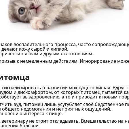
наков воспалительного процесса, часто сопровождающе
делают кожу сырой и липкой.
ривести к язвам и другим осложнениям.
призыв к немедленным действиям. Игнорирование может
питомца
 сигнализировать о развитии мокнущего лишая. Вдруг 
удом и дискомфортом, от которых питомец пытается ка
особствует выздоровлению, а то и приводит к новым по
гчить зуд, питомец лишь усугубляет своё бедственное 
м общего недомогания и неприятных ощущений.
езновению интереса к пище.
к ветеринару не стоит откладывать. Вмешательство на 
ращения болезни.