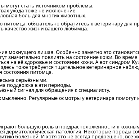
ты могут стать источником проблемы.
вах ухода тоже не исключение.
ловная боль для многих животных.
го питомца, обязательно обратитесь к ветеринару для п
ть качество жизни вашего любимца.
ния мокнущего лишая. Особенно заметно это становитс
гут значительно повлиять на состояние кожи. Во врем
ься на её здоровье и состоянии кожи. А вот синдром К
, здесь тоже требуется тщательное ветеринарное набл
я состояния питомца.
весьма серьёзными.
а поддержка в эти периоды.
ёзный сигнал для обращения к специалисту.
омысленно. Регулярные осмотры у ветеринара помогут
 играют большую роль в предрасположенности к кожным
ься дерматологическая патология. Некоторые породы соб
звитию болезней. И хотя это не всегда предрешено, вс