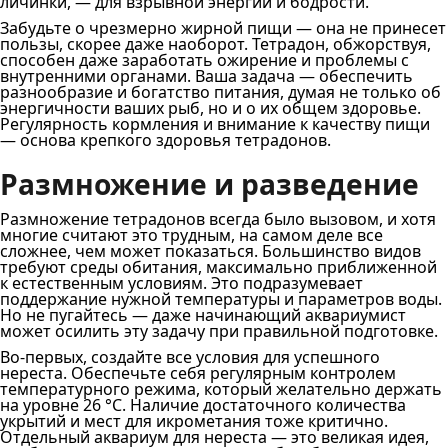
личинки, — для взрывной энергии и бодрости.
Забудьте о чрезмерно жирной пищи — она не принесет
пользы, скорее даже наоборот. Тетрадон, обжорствуя,
способен даже заработать ожирение и проблемы с
внутренними органами. Ваша задача — обеспечить
разнообразие и богатство питания, думая не только об
энергичности ваших рыб, но и о их общем здоровье.
Регулярность кормления и внимание к качеству пищи
— основа крепкого здоровья тетрадонов.
Размножение и разведение
Размножение тетрадонов всегда было вызовом, и хотя
многие считают это трудным, на самом деле все
сложнее, чем может показаться. Большинство видов
требуют среды обитания, максимально приближенной
к естественным условиям. Это подразумевает
поддержание нужной температуры и параметров воды.
Но не пугайтесь — даже начинающий аквариумист
может осилить эту задачу при правильной подготовке.
Во-первых, создайте все условия для успешного
нереста. Обеспечьте себя регулярным контролем
температурного режима, который желательно держать
на уровне 26 °C. Наличие достаточного количества
укрытий и мест для икрометания тоже критично.
Отдельный аквариум для нереста — это великая идея,