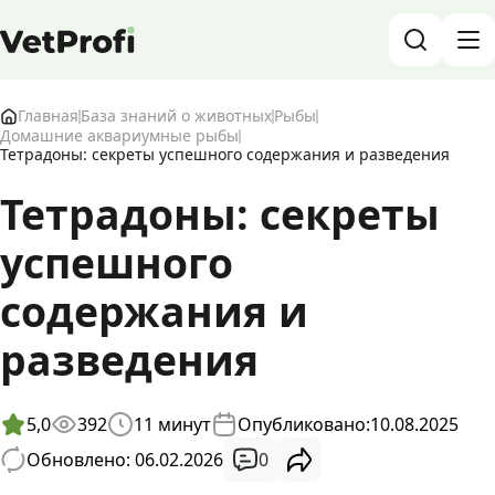
База знаний о животных и ветеринарии
Главная
База знаний о животных
Рыбы
Домашние аквариумные рыбы
Тетрадоны: секреты успешного содержания и разведения
Блог о животных
Тетрадоны: секреты
Форум
успешного
Войти
RU
содержания и
разведения
5,0
392
11
минут
Опубликовано:
10.08.2025
0
Обновлено: 06.02.2026