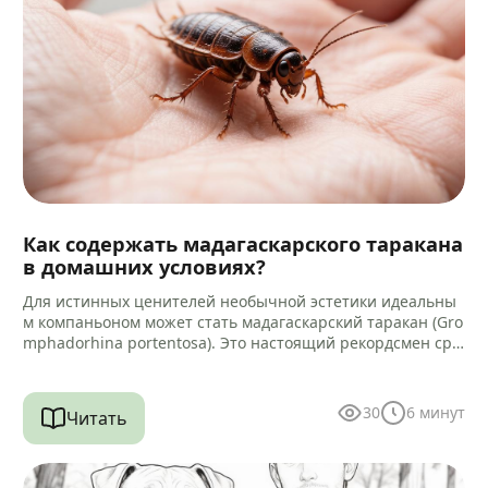
Как содержать мадагаскарского таракана
в домашних условиях?
Для истинных ценителей необычной эстетики идеальны
м компаньоном может стать мадагаскарский таракан (Gro
mphadorhina portentosa). Это настоящий рекордсмен сре
ди своих сородичей, достигающий 5–9 сантиметров в дли
ну.…
30
6
минут
Читать