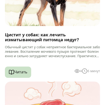
Цистит у собак: как лечить
изматывающий питомца недуг?
Обычный цистит у собак неприятное бактериальное забо
левание. Воспаление мочевого пузыря протекает болезн
енно и сильно затрудняет мочеиспускание. Практически
всегда микробный процесс провоцирует воспаление кан
ала уретры.…
4
6
минут
Читать