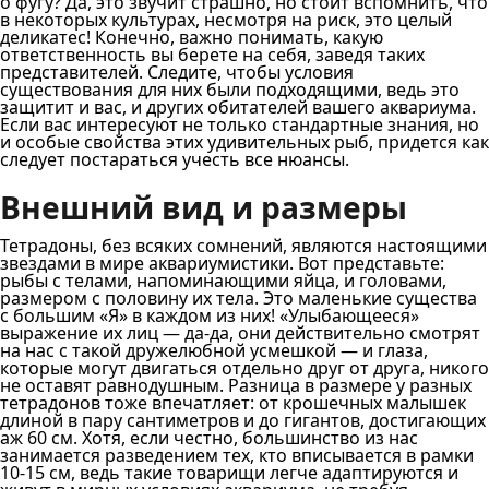
о фугу? Да, это звучит страшно, но стоит вспомнить, что
в некоторых культурах, несмотря на риск, это целый
деликатес! Конечно, важно понимать, какую
ответственность вы берете на себя, заведя таких
представителей. Следите, чтобы условия
существования для них были подходящими, ведь это
защитит и вас, и других обитателей вашего аквариума.
Если вас интересуют не только стандартные знания, но
и особые свойства этих удивительных рыб, придется как
следует постараться учесть все нюансы.
Внешний вид и размеры
Тетрадоны, без всяких сомнений, являются настоящими
звездами в мире аквариумистики. Вот представьте:
рыбы с телами, напоминающими яйца, и головами,
размером с половину их тела. Это маленькие существа
с большим «Я» в каждом из них! «Улыбающееся»
выражение их лиц — да-да, они действительно смотрят
на нас с такой дружелюбной усмешкой — и глаза,
которые могут двигаться отдельно друг от друга, никого
не оставят равнодушным. Разница в размере у разных
тетрадонов тоже впечатляет: от крошечных малышек
длиной в пару сантиметров и до гигантов, достигающих
аж 60 см. Хотя, если честно, большинство из нас
занимается разведением тех, кто вписывается в рамки
10-15 см, ведь такие товарищи легче адаптируются и