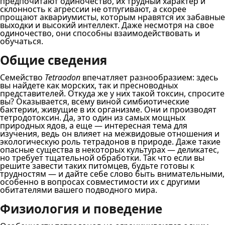
предпочитают одиночество, их трудный характер и
склонность к агрессии не отпугивают, а скорее
прощают аквариумисты, которым нравятся их забавные
выходки и высокий интеллект. Даже несмотря на свое
одиночество, они способны взаимодействовать и
обучаться.
Общие сведения
Семейство
Tetraodon
впечатляет разнообразием: здесь
вы найдете как морских, так и пресноводных
представителей. Откуда же у них такой токсин, спросите
вы? Оказывается, всему виной симбиотические
бактерии, живущие в их организме. Они и производят
тетродотоксин. Да, это один из самых мощных
природных ядов, а еще — интересная тема для
изучения, ведь он влияет на межвидовые отношения и
экологическую роль тетрадонов в природе. Даже такие
опасные существа в некоторых культурах — деликатес,
но требует тщательной обработки. Так что если вы
решите завести таких питомцев, будьте готовы к
трудностям — и дайте себе слово быть внимательными,
особенно в вопросах совместимости их с другими
обитателями вашего подводного мира.
Физиология и поведение