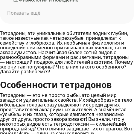
1.2.
Показать ещё
Тетрадоны, эти уникальные обитатели водных глубин,
также известные как четырехзубые, принадлежат к
семейству иглобрюхов. Их необычная физиология и
поведение неизменно притягивают как ученых, так и
аквариумистов. Насчитывая более сотни видов с
разнообразными формами и расцветками, тетрадоны
— настоящий подарок для любителей экзотики. Почему
же они так популярны? Что в них такого особенного?
Давайте разберемся!
Особенности тетрадонов
Тетрадоны — это не просто рыбы, это целый мир
загадок и удивительных свойств. Их яйцеобразное тело
и большая голова сразу выделяют их среди других
представителей аквариумных жителей. А знаменитая
«улыбка» и их глаза, которые двигаются независимо
друг от друга, просто завораживают! Вы знали, что у
некоторых видов есть тетродотоксин — сильнейший
природный яд? Он отлично защищает их от врагов. Вот
почему фугу — один из самых ядовитых