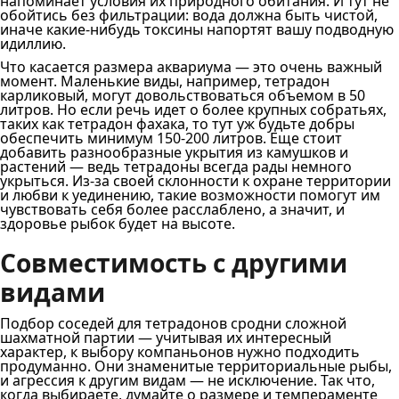
напоминает условия их природного обитания. И тут не
обойтись без фильтрации: вода должна быть чистой,
иначе какие-нибудь токсины напортят вашу подводную
идиллию.
Что касается размера аквариума — это очень важный
момент. Маленькие виды, например, тетрадон
карликовый, могут довольствоваться объемом в 50
литров. Но если речь идет о более крупных собратьях,
таких как тетрадон фахака, то тут уж будьте добры
обеспечить минимум 150-200 литров. Еще стоит
добавить разнообразные укрытия из камушков и
растений — ведь тетрадоны всегда рады немного
укрыться. Из-за своей склонности к охране территории
и любви к уединению, такие возможности помогут им
чувствовать себя более расслаблено, а значит, и
здоровье рыбок будет на высоте.
Совместимость с другими
видами
Подбор соседей для тетрадонов сродни сложной
шахматной партии — учитывая их интересный
характер, к выбору компаньонов нужно подходить
продуманно. Они знаменитые территориальные рыбы,
и агрессия к другим видам — не исключение. Так что,
когда выбираете, думайте о размере и темпераменте