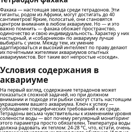
Фахака — настоящая звезда среди тетрадонов. Эти
гиганты, родом из Африки, могут достигать до 40
сантиметров! Яркие, полосатые, они становятся
центром внимания в любом аквариуме. Но — и это
важно помнить — фахака обожает пространство,
одиночество и свою индивидуальность. Характер у них
настырный, и «собарников» по аквариуму лучше
выбирать с умом. Между тем, их умение
адаптироваться и высокий интеллект по праву делают
их почётными жителями аквариумов опытных
аквариумистов. Вот такие вот непростые «соседи».
Условия содержания в
аквариуме
На первый взгляд, содержание тетрадонов может
показаться сложной задачей, но при должном
внимании и подходе эти рыбки смогут стать настоящим
украшением вашего аквариума. Ключ к успеху —
соблюдение специфических требований к их среде.
Тетрадоны весьма чувствительны к изменениям уровня
солености воды — вот почему регулярный мониторинг
этого параметра просто обязателен. Температура воды
должна радовать их теплом: 24-28 °C, что, кстати, очень