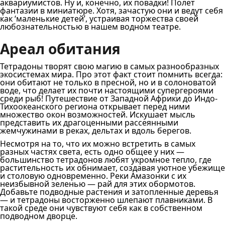
аквариумистов. Ну и, конечно, их повадки! Полет
фантазии в миниатюре. Хотя, зачастую они и ведут себя
как ‘маленькие детей’, устраивая торжества своей
любознательностью в нашем водном театре.
Ареал обитания
Тетрадоны творят свою магию в самых разнообразных
экосистемах мира. Про этот факт стоит помнить всегда:
они обитают не только в пресной, но и в солоноватой
воде, что делает их почти настоящими супергероями
среди рыб! Путешествие от Западной Африки до Индо-
Тихоокеанского региона открывает перед ними
множество окон возможностей. Искушает мысль
представить их драгоценными рассеянными
жемчужинами в реках, дельтах и вдоль берегов.
Несмотря на то, что их можно встретить в самых
разных частях света, есть одно общее у них —
большинство тетрадонов любят укромное тепло, где
растительность их обнимает, создавая уютное убежище
и столовую одновременно. Реки Амазонки с их
неизбывной зеленью — рай для этих обормотов.
Добавьте подводные растения и затопленные деревья
— и тетрадоны восторженно шлепают плавниками. В
такой среде они чувствуют себя как в собственном
подводном дворце.