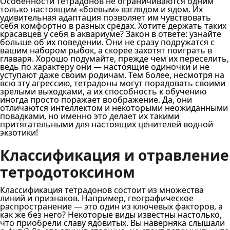
Особенности тетрадонов не ограничиваются одним
только настоящим «боевым» взглядом и ядом. Их
удивительная адаптация позволяет им чувствовать
себя комфортно в разных средах. Хотите держать таких
красавцев у себя в аквариуме? Закон в ответе: узнайте
больше об их поведении. Они не сразу подружатся с
вашим набором рыбок, а скорее захотят поиграть в
главаря. Хорошо подумайте, прежде чем их переселить,
ведь по характеру они — настоящие одиночки и не
уступают даже своим родичам. Тем более, несмотря на
всю эту агрессию, тетрадоны могут порадовать своими
зрелыми выходками, а их способность к обучению
иногда просто поражает воображение. Да, они
отличаются интеллектом и некоторыми неожиданными
повадками, но именно это делает их такими
притягательными для настоящих ценителей водной
экзотики!
Классификация и отравление
тетродотоксином
Классификация тетрадонов состоит из множества
линий и признаков. Например, географическое
распространение — это один из ключевых факторов, а
как же без него? Некоторые виды известны настолько,
что приобрели славу ядовитых. Вы наверняка слышали