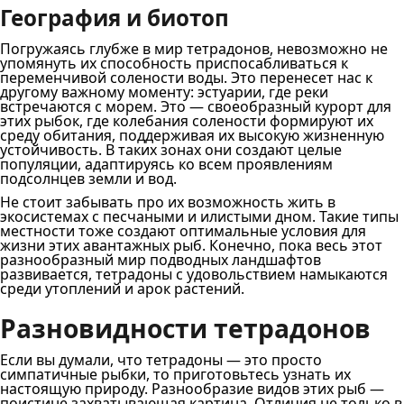
География и биотоп
Погружаясь глубже в мир тетрадонов, невозможно не
упомянуть их способность приспосабливаться к
переменчивой солености воды. Это перенесет нас к
другому важному моменту: эстуарии, где реки
встречаются с морем. Это — своеобразный курорт для
этих рыбок, где колебания солености формируют их
среду обитания, поддерживая их высокую жизненную
устойчивость. В таких зонах они создают целые
популяции, адаптируясь ко всем проявлениям
подсолнцев земли и вод.
Не стоит забывать про их возможность жить в
экосистемах с песчаными и илистыми дном. Такие типы
местности тоже создают оптимальные условия для
жизни этих авантажных рыб. Конечно, пока весь этот
разнообразный мир подводных ландшафтов
развивается, тетрадоны с удовольствием намыкаются
среди утоплений и арок растений.
Разновидности тетрадонов
Если вы думали, что тетрадоны — это просто
симпатичные рыбки, то приготовьтесь узнать их
настоящую природу. Разнообразие видов этих рыб —
поистине захватывающая картина. Отличия не только в