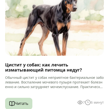
Цистит у собак: как лечить
изматывающий питомца недуг?
Обычный цистит у собак неприятное бактериальное забо
левание. Воспаление мочевого пузыря протекает болезн
енно и сильно затрудняет мочеиспускание. Практически
всегда микробный процесс провоцирует воспаление кан
ала уретры.…
7
6
минут
Читать