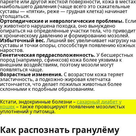
паркете или другой жесткой поверхности, кожа в местах
наибольшего давления (чаще всего это скакательные
суставы — «пятки», реже — грудная клетка) начинает
утолщаться.
Ортопедические и неврологические проблемы.
Если
у животного нарушена походка, оно вынуждено
опираться на определённые участки тела, что приводит
к хроническому давлению и формированию мозолей.
Избыточный вес.
Лишний вес увеличивает нагрузку на
суставы и точки опоры, способствуя появлению кожных
наростов.
Генетическая предрасположенность.
У бесшерстных
пород (например, сфинксов) кожа более уязвима к
внешним воздействиям, поэтому мозоли могут
появляться чаще.
Возрастные изменения.
С возрастом кожа теряет
эластичность, а подкожно-жировая клетчатка
истончается, что делает пожилых животных более
склонными к подобным образованиям.
Кстати, эндокринные болезни –
сахарный диабет у
кошек
– также провоцируют появление мозолистых
уплотнений у питомца.
Как распознать гранулёму