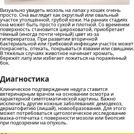
Визуально увидеть мозоль на лапах у кошек очень
просто. Она выглядит как округлый или овальный
участок утолщённой, грубой кожи. На ранних стадиях
она может быть просто сухой и плотной. Со временем
поверхность становится шероховатой, приобретает
тёмный (иногда почти чёрный) цвет из-за
гиперкератоза. При развитии вторичной
бактериальной или грибковой инфекции участок может
покраснеть, отекать, покрываться язвами или свищами.
В тяжёлых случаях животное начинает хромать,
бережёт лапу или избегает ложиться на поражённый
бок.
Диагностика
Клиническое подтверждение недуга ставится
ветеринарным врачом на основании осмотра и
характерной симптоматической картины. Важно
исключить другие кожные заболевания: демодекоз,
дерматофитию (лишай), новообразования. Для этого
может потребоваться цитологическое исследование
мазка-отпечатка с поверхности мозоли или биопсия
при подозрении на опухоль.