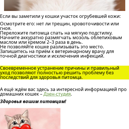
Если вы заметили у кошки участок огрубевшей кожи:
Осмотрите его: нет ли трещин, кровоточивости или
гноя.
Переложите питомца спать на мягкую подстилку.
Начните аккуратно размягчать мозоль облепиховым
маслом или кремом 2–3 раза в день.
Не позволяйте кошке разлизывать это место.
Запишитесь на приём к ветеринарному врачу для
точной диагностики и исключения инфекций.
Своевременное устранение причины и правильный
уход позволяют полностью решить проблему без
последствий для здоровья питомца.
А ещё ждём вас здесь за интересной информацией про
домашних кошек –
Дзен-студия
.
Здоровья вашим питомцам!