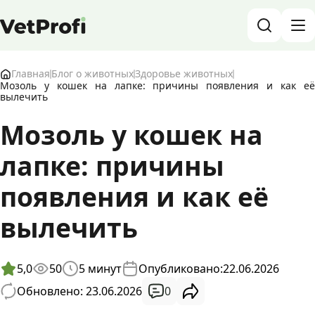
База знаний о животных и ветеринарии
Главная
Блог о животных
Здоровье животных
Мозоль у кошек на лапке: причины появления и как её
вылечить
Блог о животных
Мозоль у кошек на
Форум
лапке: причины
Войти
RU
появления и как её
вылечить
5,0
50
5
минут
Опубликовано:
22.06.2026
0
Обновлено: 23.06.2026