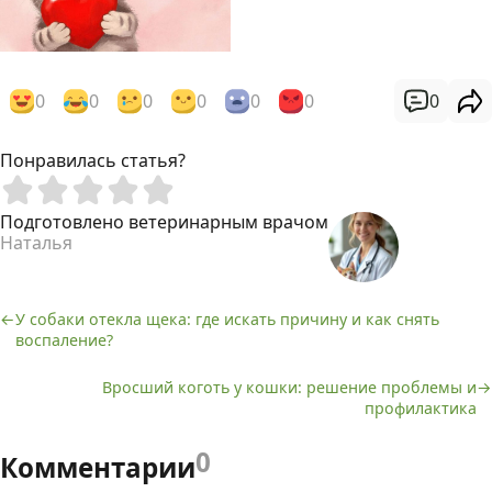
0
0
0
0
0
0
0
Понравилась статья?
Подготовлено ветеринарным врачом
Наталья
У собаки отекла щека: где искать причину и как снять
Навигация
воспаление?
по
Вросший коготь у кошки: решение проблемы и
профилактика
записям
0
Комментарии