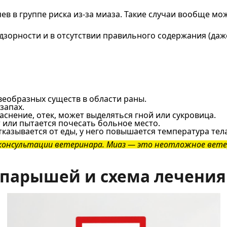
ев в группе риска из-за миаза. Такие случаи вообще мо
дзорности и в отсутствии правильного содержания (даже
еобразных существ в области раны.
запах.
снение, отек, может выделяться гной или сукровица.
 или пытается почесать больное место.
азывается от еды, у него повышается температура тела
 консультации ветеринара. Миаз — это неотложное вете
опарышей и схема лечения