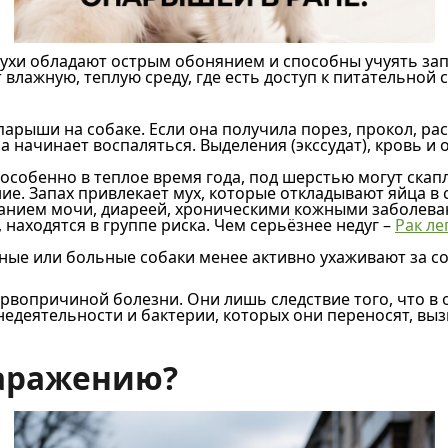
хи обладают острым обонянием и способны учуять запа
 влажную, теплую среду, где есть доступ к питательной
арыши на собаке. Если она получила порез, прокол, рас
 начинает воспаляться. Выделения (экссудат), кровь и
собенно в теплое время года, под шерстью могут скапл
е. Запах привлекает мух, которые откладывают яйца в с
анием мочи, диареей, хроническими кожными заболев
находятся в группе риска. Чем серьёзнее недуг –
Рак ле
е или больные собаки менее активно ухаживают за соб
рвопричиной болезни. Они лишь следствие того, что в 
едеятельности и бактерии, которых они переносят, вы
заражению?