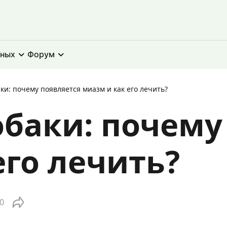
тных
Форум
и: почему появляется миазм и как его лечить?
баки: почему
его лечить?
0