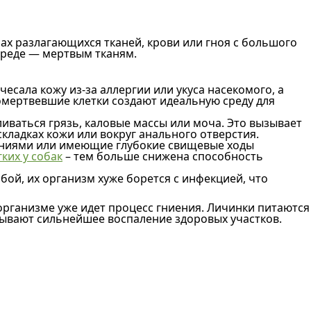
х разлагающихся тканей, крови или гноя с большого
 среде — мертвым тканям.
чесала кожу из-за аллергии или укуса насекомого, а
 омертвевшие клетки создают идеальную среду для
иваться грязь, каловые массы или моча. Это вызывает
кладках кожи или вокруг анального отверстия.
аниями или имеющие глубокие свищевые ходы
гких у собак
– тем больше снижена способность
ой, их организм хуже борется с инфекцией, что
организме уже идет процесс гниения. Личинки питаются
зывают сильнейшее воспаление здоровых участков.