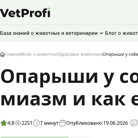
База знаний о животных и ветеринарии
Блог о живо
Главная
Блог о животных
Здоровье животных
Опарыши у собак
Опарыши у со
миазм и как 
4,8
2251
7
минут
Опубликовано:
19.06.2026