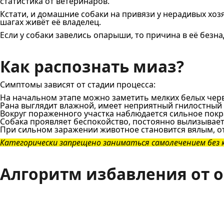
статистика от ветеринаров.
Кстати, и домашние собаки на привязи у нерадивых хозя
шагах живёт её владелец.
Если у собаки завелись опарыши, то причина в её безна
Как распознать миаз?
Симптомы зависят от стадии процесса:
На начальном этапе можно заметить мелких белых черв
Рана выглядит влажной, имеет неприятный гнилостный 
Вокруг пораженного участка наблюдается сильное покра
Собака проявляет беспокойство, постоянно вылизывает
При сильном заражении животное становится вялым, отк
Категорически запрещено заниматься самолечением без
Алгоритм избавления от 