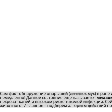
Сам факт обнаружение опарышей (личинок мух) в ране и
немедленно! Данное состояние ещё называется
миазо
некроза тканей и высоком риске тяжелой инфекции. Се
животного. И главное – подберём алгоритм действий п