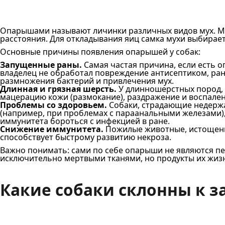
Опарышами называют личинки различных видов мух. Му
расстояния. Для откладывания яиц самка мухи выбирает
Основные причины появления опарышей у собак:
Запущенные раны.
Самая частая причина, если есть оп
владелец не обработал повреждение антисептиком, рана
размножения бактерий и привлечения мух.
Длинная и грязная шерсть.
У длинношерстных пород, о
мацерацию кожи (размокание), раздражение и воспалени
Проблемы со здоровьем.
Собаки, страдающие недерж
(например, при проблемах с параанальными железами), 
иммунитета бороться с инфекцией в ране.
Снижение иммунитета.
Пожилые животные, истощенны
способствует быстрому развитию некроза.
Важно понимать: сами по себе опарыши не являются пе
исключительно мертвыми тканями, но продукты их жизн
Какие собаки склонны к 